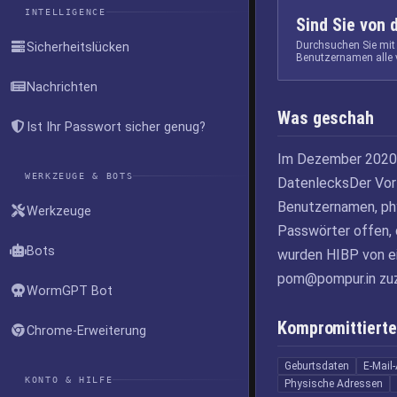
INTELLIGENCE
Sind Sie von 
Durchsuchen Sie mit
Sicherheitslücken
Benutzernamen alle 
Nachrichten
Was geschah
Ist Ihr Passwort sicher genug?
Im Dezember 2020 
WERKZEUGE & BOTS
DatenlecksDer Vorf
Benutzernamen, ph
Werkzeuge
Passwörter offen, 
Bots
wurden HIBP von ein
pom@pompur.in
zuz
WormGPT Bot
Kompromittierte
Chrome-Erweiterung
Geburtsdaten
E-Mail
KONTO & HILFE
Physische Adressen