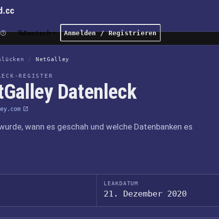
d.cc
Deutsch
Anmelden / Registrieren
slücken
/
NetGalley
LECK-REGISTER
tGalley Datenleck
ey.com
wurde, wann es geschah und welche Datenbanken es
LEAKDATUM
21. Dezember 2020