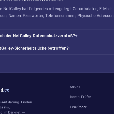
ke NetGalley hat Folgendes offengelegt: Geburtsdaten, E-Mail-
ssen, Namen, Passwörter, Telefonnummern, Physische Adressen
ich der NetGalley-Datenschutzverstoß?
etGalley-Sicherheitslücke betroffen?
SUCHE
ed
.cc
Konto-Prüfer
k-Aufklärung. Finden
LeakRadar
 Leaks,
nd im Darknet —