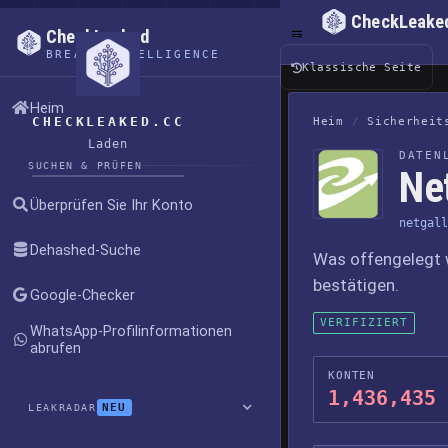
CheckLeake
CheckLeaked
BREACH INTELLIGENCE
Klassische Seite
Heim
CHECKLEAKED.CC
Heim
/
Sicherheit
Laden
DATEN
SUCHEN & PRÜFEN
Ne
Überprüfen Sie Ihr Konto
netgall
Dehashed-Suche
Was offengelegt 
bestätigen.
Google-Checker
VERIFIZIERT
WhatsApp-Profilinformationen
abrufen
KONTEN
1,436,435
NEU
LEAKRADAR