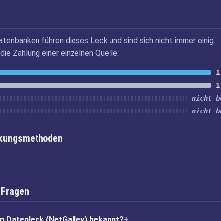
atenbanken führen dieses Leck und sind sich nicht immer einig.
die Zählung einer einzelnen Quelle.
1
1
nicht b
nicht b
inkungsmethoden
 Fragen
m Datenleck (NetGalley) bekannt?