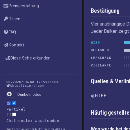
Preisgestaltung
Bestätigung
Tilgen
Vier unabhängige D
Jeder Balken zeigt 
FAQ
HIBP
Kontakt
DEHASHED
Diese Seite erkunden
LEAKCHECK
VIGILANTE
Quellen & Verl
2026/08/08 17:55:48
SRV
UTC
Aktualisierungen
Dunkelmodus
HIBP
Partikel
Häufig gestellte
Chatfenster ausblenden
Was wurde bei de
Wir haben außer der Nutzung ihrer API zur