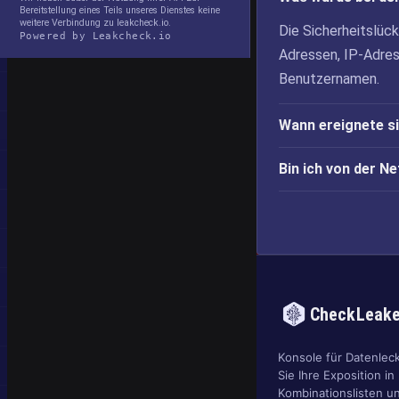
Bereitstellung eines Teils unseres Dienstes keine
weitere Verbindung zu leakcheck.io.
Die Sicherheitslüc
Powered by Leakcheck.io
Adressen, IP-Adre
Benutzernamen.
Wann ereignete s
Bin ich von der N
CheckLeak
Konsole für Datenlec
Sie Ihre Exposition in
Kombinationslisten u