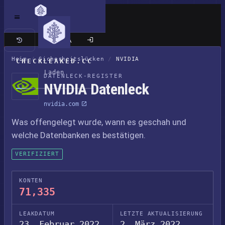
Klassische Seite
Heim
/
Sicherheitslücken
/
NVIDIA
CHECKLEAKED.CC
Laden
DATENLECK-REGISTER
NVIDIA Datenleck
nvidia.com
Was offengelegt wurde, wann es geschah und
welche Datenbanken es bestätigen.
VERIFIZIERT
KONTEN
71,335
LEAKDATUM
LETZTE AKTUALISIERUNG
23. Februar 2022
2. März 2022