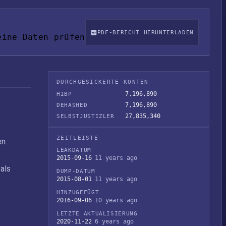
PDF-BERICHT HERUNTERLADEN
eine Daten prüfen
DURCHGESICKERTE KONTEN
7,196,890
HIBP
7,196,890
DEHASHED
27,835,340
SELBSTJUSTIZLER
ZEITLEISTE
en
LEAKDATUM
2015-09-16
11 years ago
als
DUMP-DATUM
2015-08-01
11 years ago
HINZUGEFÜGT
2016-09-06
10 years ago
LETZTE AKTUALISIERUNG
2020-11-22
6 years ago