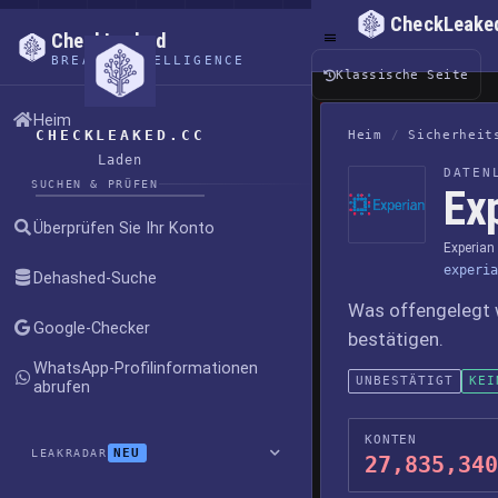
CheckLeake
CheckLeaked
BREACH INTELLIGENCE
Klassische Seite
Heim
CHECKLEAKED.CC
Heim
/
Sicherheit
Laden
DATEN
SUCHEN & PRÜFEN
Ex
Überprüfen Sie Ihr Konto
Experian
experia
Dehashed-Suche
Was offengelegt 
Google-Checker
bestätigen.
WhatsApp-Profilinformationen
UNBESTÄTIGT
KEI
abrufen
KONTEN
NEU
LEAKRADAR
27,835,340