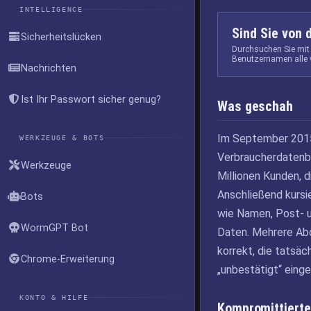
INTELLIGENCE
Sind Sie von 
Sicherheitslücken
Durchsuchen Sie mit
Benutzernamen alle 
Nachrichten
Ist Ihr Passwort sicher genug?
Was geschah
Im September 2015 
WERKZEUGE & BOTS
Verbraucherdatenbr
Werkzeuge
Millionen Kunden, d
Anschließend kursi
Bots
wie Namen, Post- u
WormGPT Bot
Daten. Mehrere Abo
korrekt, die tatsäc
Chrome-Erweiterung
„unbestätigt“ einge
KONTO & HILFE
Kompromittierte