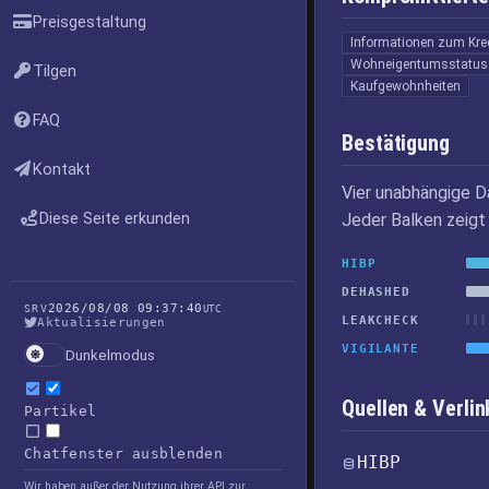
Preisgestaltung
Informationen zum Kre
Wohneigentumsstatus
Tilgen
Kaufgewohnheiten
FAQ
Bestätigung
Kontakt
Vier unabhängige D
Diese Seite erkunden
Jeder Balken zeigt 
HIBP
DEHASHED
2026/08/08 09:37:40
SRV
UTC
LEAKCHECK
Aktualisierungen
VIGILANTE
Dunkelmodus
Quellen & Verl
Partikel
Chatfenster ausblenden
HIBP
Wir haben außer der Nutzung ihrer API zur