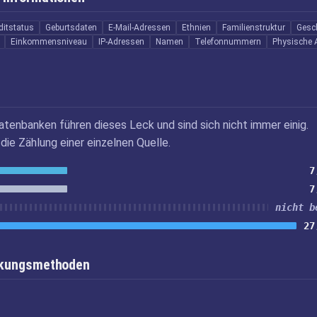
ditstatus
Geburtsdaten
E-Mail-Adressen
Ethnien
Familienstruktur
Gesc
Einkommensniveau
IP-Adressen
Namen
Telefonnummern
Physische 
atenbanken führen dieses Leck und sind sich nicht immer einig.
die Zählung einer einzelnen Quelle.
7
7
nicht b
27
inkungsmethoden