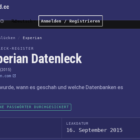
d.cc
Deutsch
Anmelden / Registrieren
slücken
/
Experian
LECK-REGISTER
perian Datenleck
 (2015)
n.com
wurde, wann es geschah und welche Datenbanken es
NE PASSWÖRTER DURCHGESICKERT
LEAKDATUM
16. September 2015