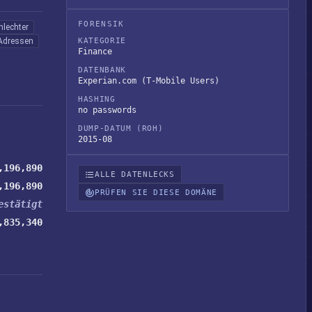
FORENSIK
hlechter
Adressen
KATEGORIE
Finance
DATENBANK
Experian.com (T-Mobile Users)
HASHING
no passwords
DUMP-DATUM (ROH)
2015-08
,196,890
ALLE DATENLECKS
,196,890
PRÜFEN SIE DIESE DOMÄNE
estätigt
,835,340