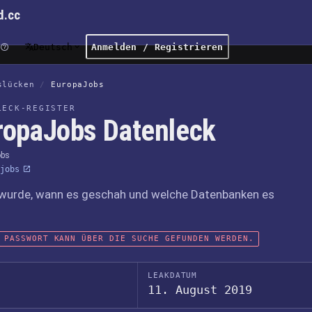
d.cc
Deutsch
Anmelden / Registrieren
slücken
/
EuropaJobs
LECK-REGISTER
ropaJobs Datenleck
obs
jobs
wurde, wann es geschah und welche Datenbanken es
 PASSWORT KANN ÜBER DIE SUCHE GEFUNDEN WERDEN.
LEAKDATUM
11. August 2019