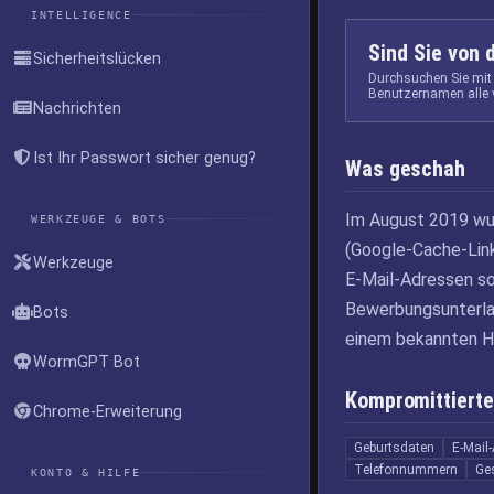
INTELLIGENCE
Sind Sie von 
Sicherheitslücken
Durchsuchen Sie mit
Benutzernamen alle 
Nachrichten
Ist Ihr Passwort sicher genug?
Was geschah
Im August 2019 wur
WERKZEUGE & BOTS
(Google-Cache-Link
Werkzeuge
E-Mail-Adressen s
Bewerbungsunterla
Bots
einem bekannten H
WormGPT Bot
Kompromittierte
Chrome-Erweiterung
Geburtsdaten
E-Mail
Telefonnummern
Ge
KONTO & HILFE