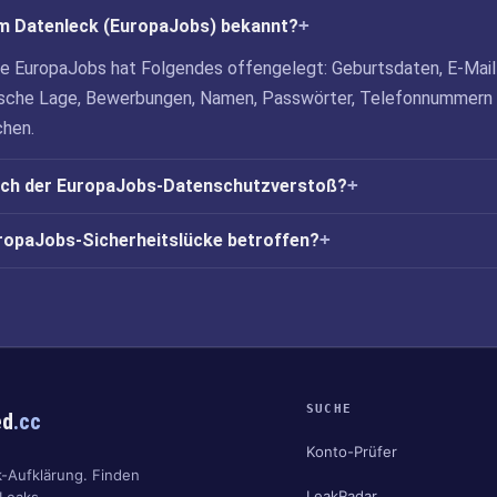
m Datenleck (EuropaJobs) bekannt?
ke EuropaJobs hat Folgendes offengelegt: Geburtsdaten, E-Mail
ische Lage, Bewerbungen, Namen, Passwörter, Telefonnummern
hen.
ich der EuropaJobs-Datenschutzverstoß?
uropaJobs-Sicherheitslücke betroffen?
SUCHE
ed
.cc
Konto-Prüfer
k-Aufklärung. Finden
LeakRadar