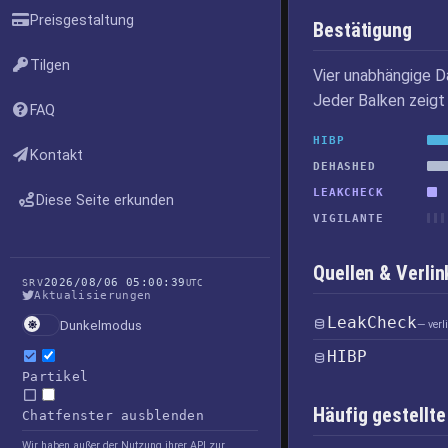
Preisgestaltung
Bestätigung
Tilgen
Vier unabhängige D
Jeder Balken zeigt 
FAQ
HIBP
Kontakt
DEHASHED
LEAKCHECK
Diese Seite erkunden
VIGILANTE
Quellen & Verl
2026/08/06 05:00:39
SRV
UTC
Aktualisierungen
LeakCheck
Dunkelmodus
— ver
HIBP
Partikel
Häufig gestellte
Chatfenster ausblenden
Wir haben außer der Nutzung ihrer API zur