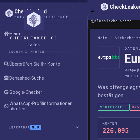
CheckLeake
CheckLeaked
BREACH INTELLIGENCE
Klassische Seite
Heim
CHECKLEAKED.CC
Heim
/
Sicherheit
Laden
DATEN
SUCHEN & PRÜFEN
Eu
Überprüfen Sie Ihr Konto
europa.j
europa.
Dehashed-Suche
Was offengelegt 
Google-Checker
bestätigen.
WhatsApp-Profilinformationen
VERIFIZIERT
DAS
abrufen
KONTEN
NEU
LEAKRADAR
226,095