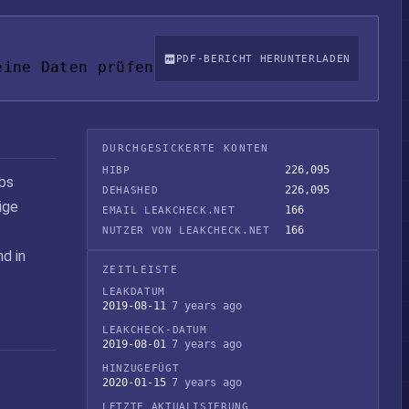
PDF-BERICHT HERUNTERLADEN
eine Daten prüfen
DURCHGESICKERTE KONTEN
226,095
HIBP
obs
226,095
DEHASHED
ige
166
EMAIL LEAKCHECK.NET
166
NUTZER VON LEAKCHECK.NET
d in
ZEITLEISTE
LEAKDATUM
2019-08-11
7 years ago
LEAKCHECK-DATUM
2019-08-01
7 years ago
HINZUGEFÜGT
2020-01-15
7 years ago
LETZTE AKTUALISIERUNG