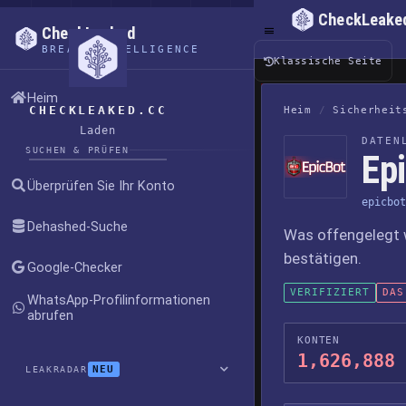
CheckLeake
CheckLeaked
BREACH INTELLIGENCE
Klassische Seite
Heim
CHECKLEAKED.CC
Heim
/
Sicherheit
Laden
DATEN
SUCHEN & PRÜFEN
Ep
Überprüfen Sie Ihr Konto
epicbot
Dehashed-Suche
Was offengelegt 
bestätigen.
Google-Checker
VERIFIZIERT
DAS
WhatsApp-Profilinformationen
abrufen
KONTEN
1,626,888
NEU
LEAKRADAR