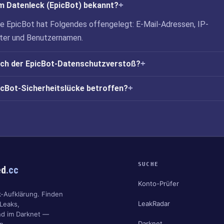
m Datenleck (EpicBot) bekannt?
ke EpicBot hat Folgendes offengelegt: E-Mail-Adressen, IP-
ter und Benutzernamen.
ich der EpicBot-Datenschutzverstoß?
picBot-Sicherheitslücke betroffen?
SUCHE
ed
.cc
Konto-Prüfer
k-Aufklärung. Finden
LeakRadar
 Leaks,
nd im Darknet —
Darknet