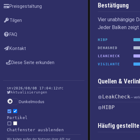
Bestätigung
Preisgestaltung
Vier unabhängige D
Tilgen
Jeder Balken zeigt 
FAQ
HIBP
Kontakt
DEHASHED
LEAKCHECK
Diese Seite erkunden
VIGILANTE
Quellen & Verl
2026/08/08 17:04:12
SRV
UTC
Aktualisierungen
LeakCheck
— ver
Dunkelmodus
HIBP
Partikel
Häufig gestellte
Chatfenster ausblenden
Wir haben außer der Nutzung ihrer API zur