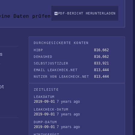
PDF-BERICHT HERUNTERLADEN
eine Daten prüfen
DURCHGESICKERTE KONTEN
816,662
HIBP
es
816,662
DEHASHED
k
833,921
SELBSTJUSTIZLER
813,444
EMAIL LEAKCHECK.NET
813,444
NUTZER VON LEAKCHECK.NET
ot
ZEITLEISTE
LEAKDATUM
2019-09-01
7 years ago
LEAKCHECK-DATUM
2019-09-01
7 years ago
DUMP-DATUM
2019-09-01
7 years ago
HINZUGEFÜGT