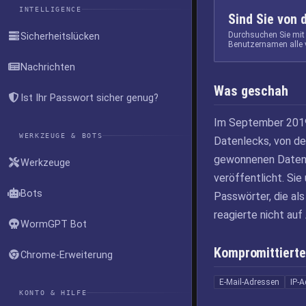
INTELLIGENCE
Sind Sie von 
Durchsuchen Sie mit
Sicherheitslücken
Benutzernamen alle 
Nachrichten
Was geschah
Ist Ihr Passwort sicher genug?
Im September 2019
WERKZEUGE & BOTS
Datenlecks, von d
gewonnenen Daten 
Werkzeuge
veröffentlicht. Si
Bots
Passwörter, die al
reagierte nicht auf
WormGPT Bot
Kompromittierte
Chrome-Erweiterung
E-Mail-Adressen
IP-
KONTO & HILFE