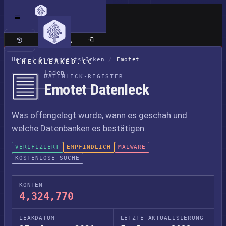
Klassische Seite
Heim
/
Sicherheitslücken
/
Emotet
CHECKLEAKED.CC
Laden
DATENLECK-REGISTER
Emotet Datenleck
Was offengelegt wurde, wann es geschah und
welche Datenbanken es bestätigen.
VERIFIZIERT
EMPFINDLICH
MALWARE
KOSTENLOSE SUCHE
KONTEN
4,324,770
LEAKDATUM
LETZTE AKTUALISIERUNG