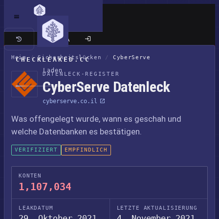
Klassische Seite
Heim
/
Sicherheitslücken
/
CyberServe
CHECKLEAKED.CC
Laden
DATENLECK-REGISTER
CyberServe Datenleck
cyberserve.co.il
Was offengelegt wurde, wann es geschah und
welche Datenbanken es bestätigen.
VERIFIZIERT
EMPFINDLICH
KONTEN
1,107,034
LEAKDATUM
LETZTE AKTUALISIERUNG
29. Oktober 2021
4. November 2021