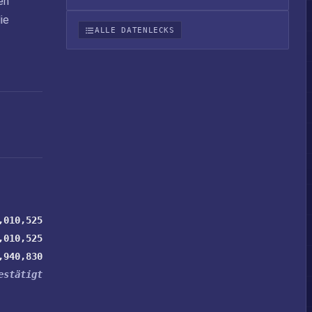
en
ie
ALLE DATENLECKS
,010,525
,010,525
,940,830
estätigt