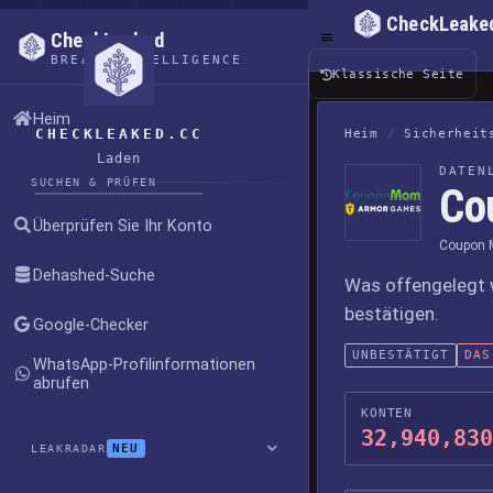
CheckLeake
CheckLeaked
BREACH INTELLIGENCE
Klassische Seite
Heim
CHECKLEAKED.CC
Heim
/
Sicherheit
Laden
DATEN
SUCHEN & PRÜFEN
Co
Überprüfen Sie Ihr Konto
Coupon 
Dehashed-Suche
Was offengelegt 
bestätigen.
Google-Checker
UNBESTÄTIGT
DAS
WhatsApp-Profilinformationen
abrufen
KONTEN
32,940,830
NEU
LEAKRADAR