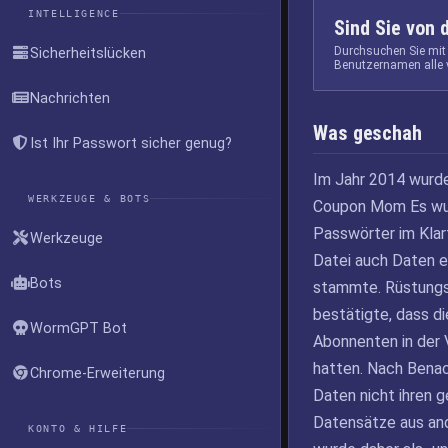
INTELLIGENCE
Sind Sie von 
Durchsuchen Sie mit
Sicherheitslücken
Benutzernamen alle 
Nachrichten
Was geschah
Ist Ihr Passwort sicher genug?
Im Jahr 2014 wurde
WERKZEUGE & BOTS
Coupon Mom Es wurd
Passwörter im Klart
Werkzeuge
Datei auch Daten en
Bots
stammte. Rüstungs
bestätigte, dass d
WormGPT Bot
Abonnenten in der
hatten. Nach Benach
Chrome-Erweiterung
Daten nicht ihren
Datensätze aus and
KONTO & HILFE