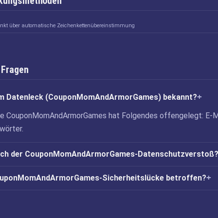
inkungsmethoden
linkt über automatische Zeichenkettenübereinstimmung
 Fragen
em Datenleck (CouponMomAndArmorGames) bekannt?
cke CouponMomAndArmorGames hat Folgendes offengelegt: E-M
wörter.
sich der CouponMomAndArmorGames-Datenschutzverstoß
 CouponMomAndArmorGames-Sicherheitslücke betroffen?