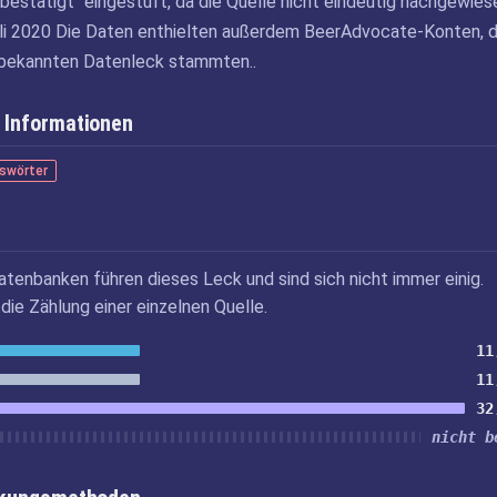
bestätigt“ eingestuft, da die Quelle nicht eindeutig nachgewies
li 2020 Die Daten enthielten außerdem BeerAdvocate-Konten, d
nbekannten Datenleck stammten..
 Informationen
swörter
atenbanken führen dieses Leck und sind sich nicht immer einig.
die Zählung einer einzelnen Quelle.
11
11
32
nicht b