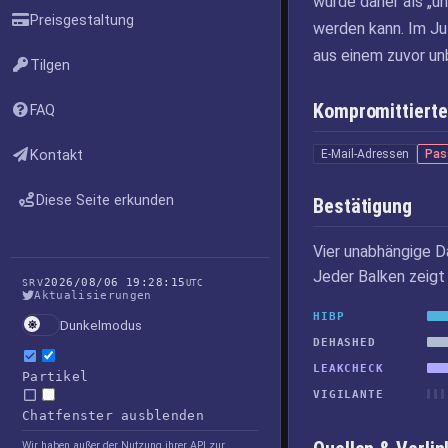
wurde daher als „un
Preisgestaltung
werden kann. Im Ju
aus einem zuvor u
Tilgen
Kompromittierte
FAQ
Kontakt
E-Mail-Adressen
Pas
Diese Seite erkunden
Bestätigung
Vier unabhängige D
Jeder Balken zeigt 
2026/08/06 19:28:15
SRV
UTC
Aktualisierungen
HIBP
Dunkelmodus
DEHASHED
LEAKCHECK
Partikel
VIGILANTE
Chatfenster ausblenden
Wir haben außer der Nutzung ihrer API zur