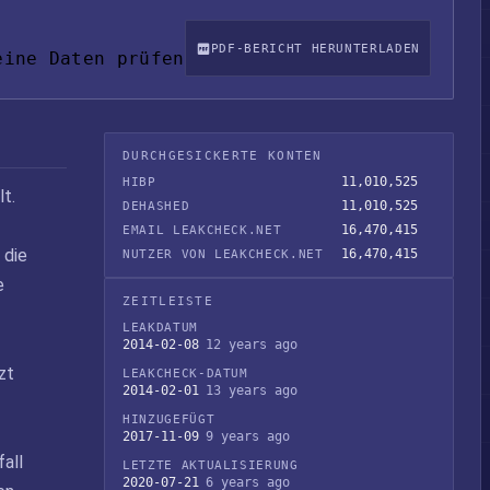
PDF-BERICHT HERUNTERLADEN
eine Daten prüfen
DURCHGESICKERTE KONTEN
11,010,525
HIBP
t.
11,010,525
DEHASHED
16,470,415
EMAIL LEAKCHECK.NET
 die
16,470,415
NUTZER VON LEAKCHECK.NET
e
ZEITLEISTE
LEAKDATUM
2014-02-08
12 years ago
zt
LEAKCHECK-DATUM
2014-02-01
13 years ago
HINZUGEFÜGT
2017-11-09
9 years ago
all
LETZTE AKTUALISIERUNG
2020-07-21
6 years ago