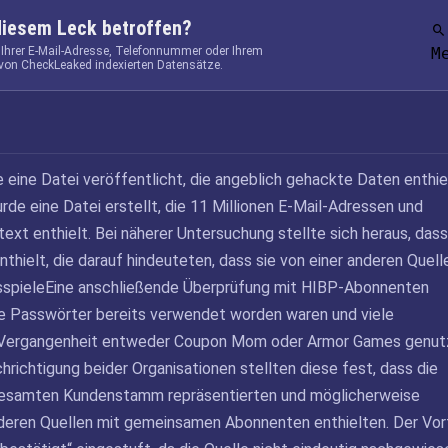
diesem Leck betroffen?
 Ihrer E-Mail-Adresse, Telefonnummer oder Ihrem
M
von CheckLeaked indexierten Datensätze.
 eine Datei veröffentlicht, die angeblich gehackte Daten enthiel
e eine Datei erstellt, die 11 Millionen E-Mail-Adressen und
ext enthielt. Bei näherer Untersuchung stellte sich heraus, dass
thielt, die darauf hindeuteten, dass sie von einer anderen Quell
spieleEine anschließende Überprüfung mit HIBP-Abonnenten
ie Passwörter bereits verwendet worden waren und viele
 Vergangenheit entweder Coupon Mom oder Armor Games genut
richtigung beider Organisationen stellten diese fest, dass die
 gesamten Kundenstamm repräsentierten und möglicherweise
eren Quellen mit gemeinsamen Abonnenten enthielten. Der Vorf