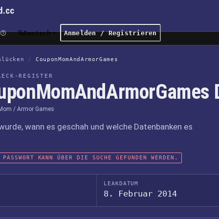
d.cc
Deutsch
Anmelden / Registrieren
slücken
/
CouponMomAndArmorGames
LECK-REGISTER
uponMomAndArmorGames D
Mom / Armor Games
wurde, wann es geschah und welche Datenbanken es
 PASSWORT KANN ÜBER DIE SUCHE GEFUNDEN WERDEN.
LEAKDATUM
8. Februar 2014