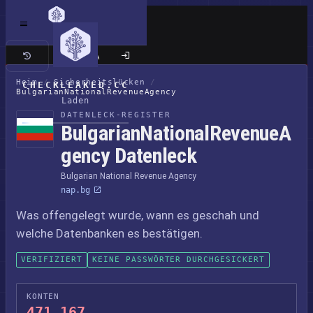
Klassische Seite
Heim
/
Sicherheitslücken
/
CHECKLEAKED.CC
BulgarianNationalRevenueAgency
Laden
DATENLECK-REGISTER
BulgarianNationalRevenueA
gency Datenleck
Bulgarian National Revenue Agency
nap.bg
Was offengelegt wurde, wann es geschah und
welche Datenbanken es bestätigen.
VERIFIZIERT
KEINE PASSWÖRTER DURCHGESICKERT
KONTEN
471,167