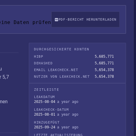
PDF-BERICHT HERUNTERLADEN
eine Daten prüfen
DURCHGESICKERTE KONTEN
5,685,771
HIBP
5,685,771
DEHASHED
u
5,654,378
EMAIL LEAKCHECK.NET
r 5,7
5,654,378
NUTZER VON LEAKCHECK.NET
ZEITLEISTE
LEAKDATUM
enen
2025-08-04
a year ago
LEAKCHECK-DATUM
2025-08-01
a year ago
HINZUGEFÜGT
2025-09-24
a year ago
LETZTE AKTUALISIERUNG