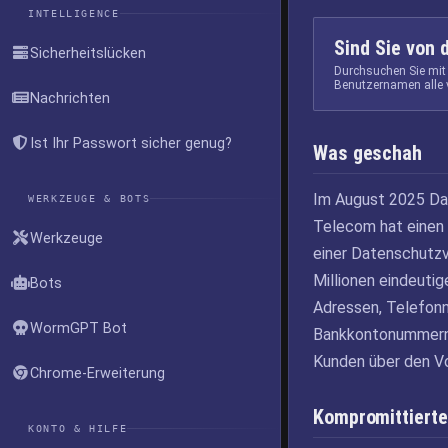
INTELLIGENCE
Sind Sie von 
Sicherheitslücken
Durchsuchen Sie mit
Benutzernamen alle 
Nachrichten
Ist Ihr Passwort sicher genug?
Was geschah
Im August 2025 Da
WERKZEUGE & BOTS
Telecom hat einen C
Werkzeuge
einer Datenschutzv
Millionen eindeuti
Bots
Adressen, Telefon
WormGPT Bot
Bankkontonummern)
Kunden über den Vo
Chrome-Erweiterung
Kompromittierte
KONTO & HILFE