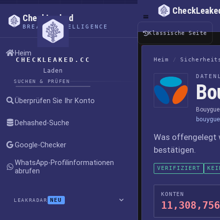
CheckLeake
CheckLeaked
BREACH INTELLIGENCE
Klassische Seite
Heim
CHECKLEAKED.CC
Heim
/
Sicherheit
Laden
DATEN
SUCHEN & PRÜFEN
Bo
Überprüfen Sie Ihr Konto
Bouygue
bouygue
Dehashed-Suche
Was offengelegt 
Google-Checker
bestätigen.
WhatsApp-Profilinformationen
VERIFIZIERT
KEI
abrufen
KONTEN
NEU
LEAKRADAR
11,308,756