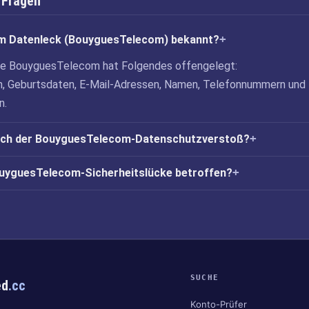
 Fragen
m Datenleck (BouyguesTelecom) bekannt?
cke BouyguesTelecom hat Folgendes offengelegt:
 Geburtsdaten, E-Mail-Adressen, Namen, Telefonnummern und
n.
ich der BouyguesTelecom-Datenschutzverstoß?
BouyguesTelecom-Sicherheitslücke betroffen?
SUCHE
ed
.cc
Konto-Prüfer