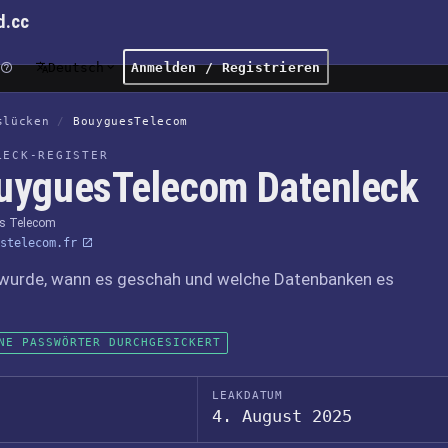
d.cc
Deutsch
Anmelden / Registrieren
slücken
/
BouyguesTelecom
LECK-REGISTER
uyguesTelecom Datenleck
s Telecom
stelecom.fr
wurde, wann es geschah und welche Datenbanken es
NE PASSWÖRTER DURCHGESICKERT
LEAKDATUM
4. August 2025