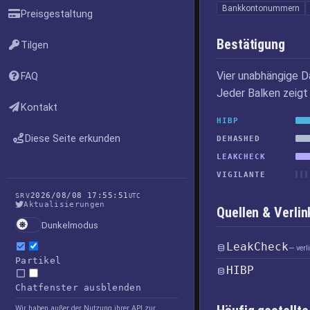
Bankkontonummern
Preisgestaltung
Bestätigung
Tilgen
Vier unabhängige D
FAQ
Jeder Balken zeigt 
Kontakt
HIBP
Diese Seite erkunden
DEHASHED
LEAKCHECK
VIGILANTE
2026/08/08 17:55:51
SRV
UTC
Aktualisierungen
Quellen & Verl
Dunkelmodus
LeakCheck
— ver
Partikel
HIBP
Chatfenster ausblenden
Wir haben außer der Nutzung ihrer API zur