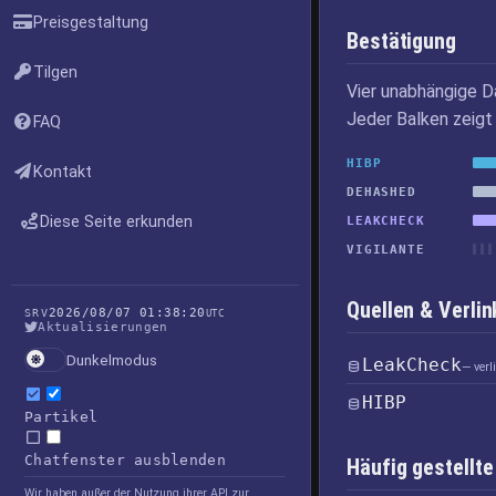
Preisgestaltung
Bestätigung
Tilgen
Vier unabhängige D
Jeder Balken zeigt 
FAQ
HIBP
Kontakt
DEHASHED
Diese Seite erkunden
LEAKCHECK
VIGILANTE
Quellen & Verl
2026/08/07 01:38:20
SRV
UTC
Aktualisierungen
Dunkelmodus
LeakCheck
— ver
HIBP
Partikel
Chatfenster ausblenden
Häufig gestellte
Wir haben außer der Nutzung ihrer API zur