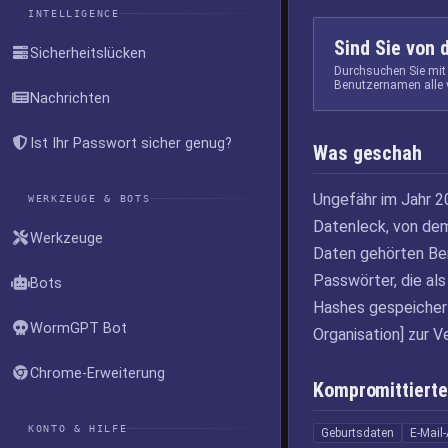
INTELLIGENCE
Sind Sie von 
Sicherheitslücken
Durchsuchen Sie mit
Benutzernamen alle 
Nachrichten
Ist Ihr Passwort sicher genug?
Was geschah
Ungefähr im Jahr 
WERKZEUGE & BOTS
Datenleck, von de
Werkzeuge
Daten gehörten Be
Passwörter, die al
Bots
Hashes gespeicher
WormGPT Bot
Organisation] zur 
Chrome-Erweiterung
Kompromittierte
KONTO & HILFE
Geburtsdaten
E-Mail