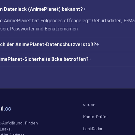
m Datenleck (AnimePlanet) bekannt?
ke AnimePlanet hat Folgendes offengelegt: Geburtsdaten, E-Mai
ssen, Passwörter und Benutzernamen.
ich der AnimePlanet-Datenschutzverstoß?
nimePlanet-Sicherheitslücke betroffen?
SUCHE
ed
.cc
Konto-Prüfer
k-Aufklärung. Finden
LeakRadar
 Leaks,