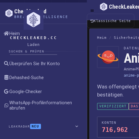
CheckLeake
CheckLeaked
BREACH INTELLIGENCE
Klassische Seite
Heim
CHECKLEAKED.CC
Heim
/
Sicherheit
Laden
DATEN
SUCHEN & PRÜFEN
An
Überprüfen Sie Ihr Konto
Anime-Pl
anime-p
Dehashed-Suche
Was offengelegt 
Google-Checker
bestätigen.
WhatsApp-Profilinformationen
VERIFIZIERT
DAS
abrufen
KONTEN
NEU
LEAKRADAR
716,962