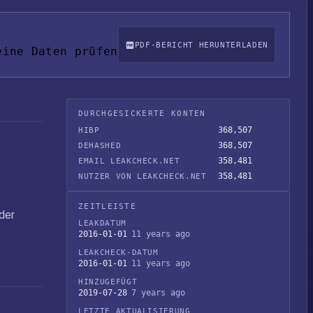
PDF-BERICHT HERUNTERLADEN
eine Daten prüfen
DURCHGESICKERTE KONTEN
368,507
HIBP
368,507
DEHASHED
358,481
EMAIL LEAKCHECK.NET
358,481
NUTZER VON LEAKCHECK.NET
ZEITLEISTE
der
LEAKDATUM
2016-01-01
11 years ago
LEAKCHECK-DATUM
2016-01-01
11 years ago
HINZUGEFÜGT
2019-07-28
7 years ago
LETZTE AKTUALISIERUNG