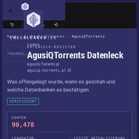
Klassische Seite
Heim
/
Sicherheitslücken
/
AgusiQTorrents
CHECKLEAKED.CC
Laden
DATENLECK-REGISTER
AgusiQTorrents Datenleck
AgusiQ-Torrents.pl
agusiq-torrents.pl
Was offengelegt wurde, wann es geschah und
welche Datenbanken es bestätigen.
VERIFIZIERT
KONTEN
90,478
LEAKDATUM
LETZTE AKTUALISIERUNG