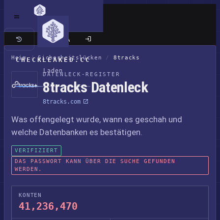
Klassische Seite
Heim
/
Sicherheitslücken
/
8tracks
CHECKLEAKED.CC
Laden
DATENLECK-REGISTER
8tracks Datenleck
8tracks.com
Was offengelegt wurde, wann es geschah und
welche Datenbanken es bestätigen.
VERIFIZIERT
DAS PASSWORT KANN ÜBER DIE SUCHE GEFUNDEN
WERDEN.
KONTEN
41,236,470