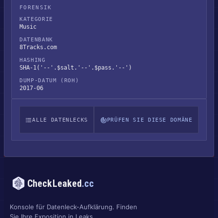
FORENSIK
KATEGORIE
Music
DATENBANK
8Tracks.com
HASHING
SHA-1('--'.$salt.'--'.$pass.'--')
DUMP-DATUM (ROH)
2017-06
ALLE DATENLECKS
PRÜFEN SIE DIESE DOMÄNE
CheckLeaked
.cc
Konsole für Datenleck-Aufklärung. Finden
Sie Ihre Exposition in Leaks,