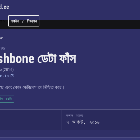
d.cc
লা
লগইন / নিবন্ধন
ne
্ট্রি
hbone ডেটা ফাঁস
e (2016)
e.io
েছে এবং কোন ডেটাবেস তা নিশ্চিত করে।
াঁস হয়নি
লঙ্ঘন হয়েছে
৭ আগস্ট, ২০১৬