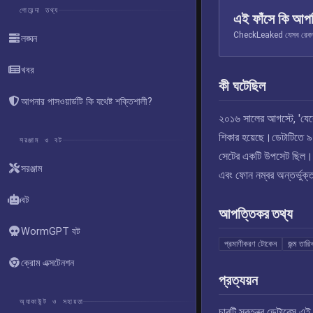
গোয়েন্দা তথ্য
এই ফাঁসে কি আপ
CheckLeaked যেসব রেকর্ড স
লঙ্ঘন
খবর
কী ঘটেছিল
আপনার পাসওয়ার্ডটি কি যথেষ্ট শক্তিশালী?
২০১৬ সালের আগস্টে, 'যেক
শিকার হয়েছে।ডেটাটিতে ৯৪ 
সরঞ্জাম ও বট
সেটের একটি উপসেট ছিল। ফা
সরঞ্জাম
এবং ফোন নম্বর অন্তর্ভুক
বট
আপত্তিকর তথ্য
WormGPT বট
প্রমাণীকরণ টোকেন
জন্ম তারি
ক্রোম এক্সটেনশন
প্রত্যয়ন
অ্যাকাউন্ট ও সহায়তা
চারটি স্বতন্ত্র ডেটাবেস 