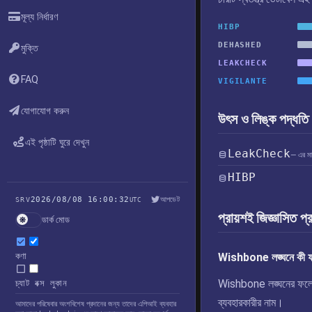
মূল্য নির্ধারণ
HIBP
DEHASHED
মুক্তি
LEAKCHECK
FAQ
VIGILANTE
যোগাযোগ করুন
উৎস ও লিঙ্ক পদ্ধতি
এই পৃষ্ঠাটি ঘুরে দেখুন
LeakCheck
— এর মাধ্
HIBP
2026/08/08 16:00:32
আপডেট
SRV
UTC
প্রায়শই জিজ্ঞাসিত প্
ডার্ক মোড
কণা
Wishbone লঙ্ঘনে কী ফা
Wishbone লঙ্ঘনের ফলে উন্
চ্যাট বক্স লুকান
ব্যবহারকারীর নাম।
আমাদের পরিষেবার অংশবিশেষ প্রদানের জন্য তাদের এপিআই ব্যবহার