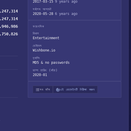
2017-03-15
9 years ago
সর্বশেষ আপডেট
,247,314
2020-05-28
6 years ago
,247,314
,946,986
ফরেনসিক
,750,826
বিভাগ
Entertainment
ডেটাবেস
Wishbone.io
হ্যাশিং
MD5 & no passwords
ডাম্প তারিখ (কাঁচা)
2020-01
সব ফাঁস
এই ডোমেইনটি নিরীক্ষা করুন
ং