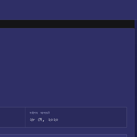
সর্বশেষ আপডেট
২৮ মে, ২০২০