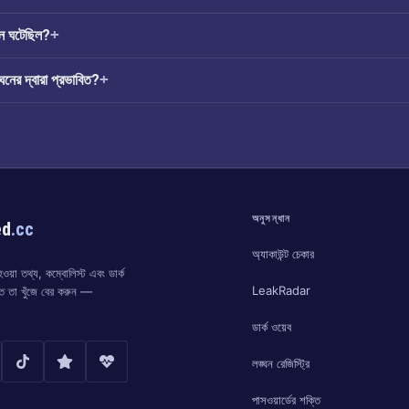
ন ঘটেছিল?
র দ্বারা প্রভাবিত?
অনুসন্ধান
ed
.cc
অ্যাকাউন্ট চেকার
য়া তথ্য, কম্বোলিস্ট এবং ডার্ক
LeakRadar
্ত তা খুঁজে বের করুন —
ডার্ক ওয়েব
লঙ্ঘন রেজিস্ট্রি
পাসওয়ার্ডের শক্তি