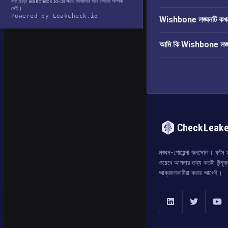
করা ছাড়া leakcheck.io-এর সাথে আমাদের আর কোনো সম্পর্ক
নেই।
Powered by Leakcheck.io
Wishbone লঙ্ঘনটি কখ
আমি কি Wishbone লঙ্ঘনে
CheckLeak
লঙ্ঘন-গোয়েন্দা কনসোল। ফাঁস হও
ওয়েবে আপনার তথ্য কতটা উন্মুক
আক্রমণকারীরা করার আগেই।