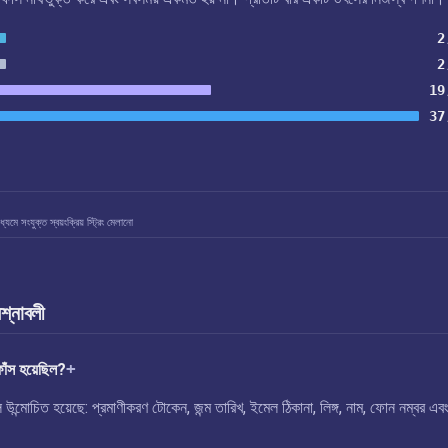
2
2
19
37
যমে সংযুক্ত স্বয়ংক্রিয় স্ট্রিং মেলানো
রশ্নাবলী
ঁস হয়েছিল?
মোচিত হয়েছে: প্রমাণীকরণ টোকেন, জন্ম তারিখ, ইমেল ঠিকানা, লিঙ্গ, নাম, ফোন নম্বর এব