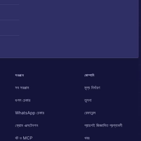
সরঞ্জাম
কোম্পানি
সব সরঞ্জাম
মূল্য নির্ধারণ
গুগল চেকার
তুলনা
WhatsApp চেকার
রেফারেন্স
ক্রোম এক্সটেনশন
প্রায়শই জিজ্ঞাসিত প্রশ্নাবলী
বট ও MCP
খবর