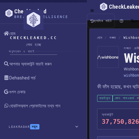
CheckLeake
CheckLeaked
BREACH INTELLIGENCE
বাং
ক্লাসিক সাইট
হোম
CHECKLEAKED.CC
হোম
/
লঙ্ঘন
/
Wishbo
লোড হচ্ছে
লঙ্ঘন রেজিস
অনুসন্ধান ও যাচাই
Wis
আপনার অ্যাকাউন্ট যাচাই করুন
Wishbon
wishbon
Dehashed সার্চ
কী ফাঁস হয়েছে, কখন ঘট
গুগল চেকার
যাচাইকৃত
কোন পাসওয়ার্ড ফ
হোয়াটসঅ্যাপ প্রোফাইলের তথ্য পান
অ্যাকাউন্ট
37,750,826
নতুন
LEAKRADAR