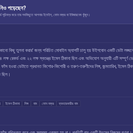
নিও পড়েছেন?
ূচিবদ্ধ করে তার সবকিছুতে আপনার ইমেইল, ফোন নম্বর বা ইউজারনেম খুঁজুন।
োনো কিছু তুলনা করার' জন্য পরিচিত মোবাইল অ্যাপটি চালু হয় উইশবোন একটি ডেটা লঙ্ঘন
লক্ষ রেকর্ড এবং ২২ লক্ষ স্বতন্ত্র ইমেল ঠিকানা ছিল এবং অভিযোগ অনুযায়ী এটি সম্পূর্ণ ডে
ঁস হওয়া ডেটাতে প্রধানত কিশোর-কিশোরী ও তরুণ-তরুণীদের লিঙ্গ, জন্মতারিখ, ইমেল ঠিক
্ত ছিল।
খ
ইমেল ঠিকানা
লিঙ্গ
নাম
ফোন নম্বর
ব্যবহারকারীর নাম
এই ফাঁস নথিভুক্ত করে এবং সবসময় একমত হয় না। প্রতিটি বার একটি উৎসের নিজস্ব গণনা।