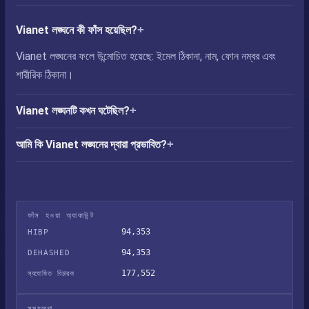
Vianet লঙ্ঘনে কী ফাঁস হয়েছিল?
Vianet লঙ্ঘনের ফলে উন্মোচিত হয়েছে: ইমেল ঠিকানা, নাম, ফোন নম্বর এবং
শারীরিক ঠিকানা।
Vianet লঙ্ঘনটি কখন ঘটেছিল?
আমি কি Vianet লঙ্ঘনের দ্বারা প্রভাবিত?
ফাঁস হওয়া অ্যাকাউন্ট
94,353
HIBP
94,353
DEHASHED
177,552
স্বঘোষিত বিচারক
সময়রেখা