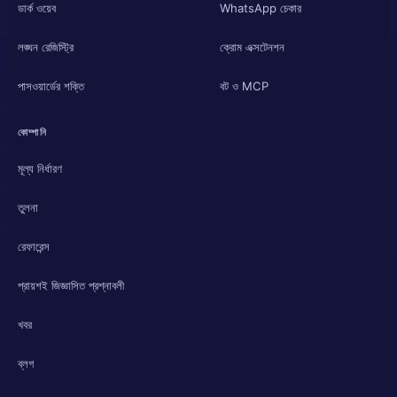
ডার্ক ওয়েব
WhatsApp চেকার
লঙ্ঘন রেজিস্ট্রি
ক্রোম এক্সটেনশন
পাসওয়ার্ডের শক্তি
বট ও MCP
কোম্পানি
মূল্য নির্ধারণ
তুলনা
রেফারেন্স
প্রায়শই জিজ্ঞাসিত প্রশ্নাবলী
খবর
ব্লগ