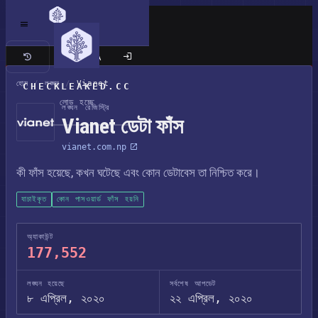
ক্লাসিক সাইট
হোম
/
লঙ্ঘন
/
Vianet
CHECKLEAKED.CC
লোড হচ্ছে
লঙ্ঘন রেজিস্ট্রি
Vianet ডেটা ফাঁস
vianet.com.np
কী ফাঁস হয়েছে, কখন ঘটেছে এবং কোন ডেটাবেস তা নিশ্চিত করে।
যাচাইকৃত
কোন পাসওয়ার্ড ফাঁস হয়নি
অ্যাকাউন্ট
177,552
লঙ্ঘন হয়েছে
সর্বশেষ আপডেট
৮ এপ্রিল, ২০২০
২২ এপ্রিল, ২০২০