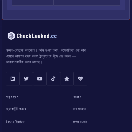
CheckLeaked
.cc
লঙ্ঘন-গোয়েন্দা কনসোল। ফাঁস হওয়া তথ্য, কম্বোলিস্ট এবং ডার্ক
ওয়েবে আপনার তথ্য কতটা উন্মুক্ত তা খুঁজে বের করুন —
আক্রমণকারীরা করার আগেই।
অনুসন্ধান
সরঞ্জাম
অ্যাকাউন্ট চেকার
সব সরঞ্জাম
LeakRadar
গুগল চেকার