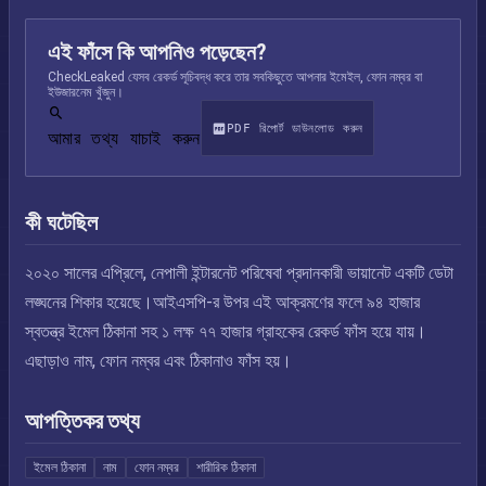
এই ফাঁসে কি আপনিও পড়েছেন?
CheckLeaked যেসব রেকর্ড সূচিবদ্ধ করে তার সবকিছুতে আপনার ইমেইল, ফোন নম্বর বা
ইউজারনেম খুঁজুন।
PDF রিপোর্ট ডাউনলোড করুন
আমার তথ্য যাচাই করুন
কী ঘটেছিল
২০২০ সালের এপ্রিলে, নেপালী ইন্টারনেট পরিষেবা প্রদানকারী ভায়ানেট একটি ডেটা
লঙ্ঘনের শিকার হয়েছে।আইএসপি-র উপর এই আক্রমণের ফলে ৯৪ হাজার
স্বতন্ত্র ইমেল ঠিকানা সহ ১ লক্ষ ৭৭ হাজার গ্রাহকের রেকর্ড ফাঁস হয়ে যায়।
এছাড়াও নাম, ফোন নম্বর এবং ঠিকানাও ফাঁস হয়।
আপত্তিকর তথ্য
ইমেল ঠিকানা
নাম
ফোন নম্বর
শারীরিক ঠিকানা