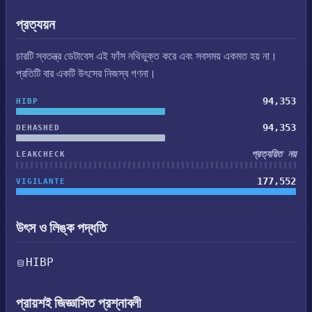
প্রত্যয়ন
চারটি স্বতন্ত্র ডেটাবেস এই ফাঁস নথিভুক্ত করে এবং সবসময় একমত হয় না।
প্রতিটি বার একটি উৎসের নিজস্ব গণনা।
94,353
HIBP
94,353
DEHASHED
প্রত্যয়িত নয়
LEAKCHECK
177,552
VIGILANTE
উৎস ও লিঙ্ক পদ্ধতি
HIBP
প্রায়শই জিজ্ঞাসিত প্রশ্নাবলী