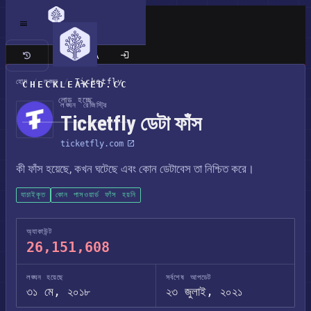
ক্লাসিক সাইট
হোম
/
লঙ্ঘন
/
Ticketfly
CHECKLEAKED.CC
লোড হচ্ছে
লঙ্ঘন রেজিস্ট্রি
Ticketfly ডেটা ফাঁস
ticketfly.com
কী ফাঁস হয়েছে, কখন ঘটেছে এবং কোন ডেটাবেস তা নিশ্চিত করে।
যাচাইকৃত
কোন পাসওয়ার্ড ফাঁস হয়নি
অ্যাকাউন্ট
26,151,608
লঙ্ঘন হয়েছে
সর্বশেষ আপডেট
৩১ মে, ২০১৮
২৩ জুলাই, ২০২১