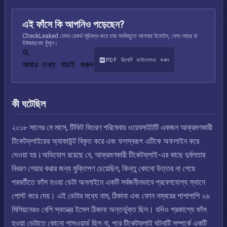
এই ফাঁসে কি আপনিও পড়েছেন?
CheckLeaked যেসব রেকর্ড সূচিবদ্ধ করে তার সবকিছুতে আপনার ইমেইল, ফোন নম্বর বা
ইউজারনেম খুঁজুন।
PDF রিপোর্ট ডাউনলোড করুন
আমার তথ্য যাচাই করুন
কী ঘটেছিল
২০১৮ সালের মে মাসে, টিকিট বিতরণ পরিষেবার ওয়েবসাইটটি একজন আক্রমণকারী
টিকেটফ্লাইয়ের অ্যাকাউন্ট বিকৃত করে এবং ফলস্বরূপ এটিকে অফলাইন করে
দেওয়া হয়।অভিযোগ রয়েছে যে, আক্রমণকারী টিকেটফ্লাই-এর কাছে দুর্বলতার
বিবরণ শেয়ার করার জন্য মুক্তিপণ চেয়েছিল, কিন্তু কোনো উত্তর না পেয়ে
পরবর্তীতে ফাঁস হওয়া ডেটা অনলাইনে একটি সর্বজনীনভাবে প্রবেশযোগ্য স্থানে
পোস্ট করে দেয়। এই ডেটার মধ্যে নাম, ঠিকানা এবং ফোন নম্বরের পাশাপাশি ২৬
মিলিয়নেরও বেশি স্বতন্ত্র ইমেল ঠিকানা অন্তর্ভুক্ত ছিল। যদিও প্রকাশ্যে ফাঁস
হওয়া ডেটাতে কোনো পাসওয়ার্ড ছিল না, পরে টিকেটফ্লাই ঘটনাটি সম্পর্কে একটি