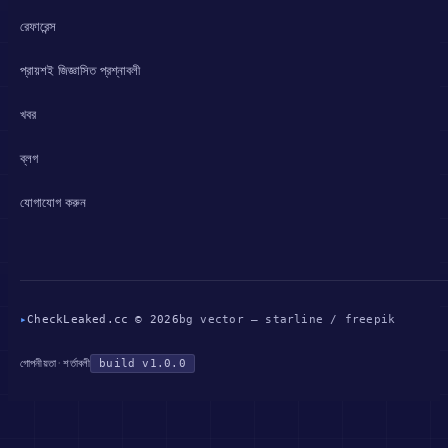
রেফারেন্স
প্রায়শই জিজ্ঞাসিত প্রশ্নাবলী
খবর
ব্লগ
যোগাযোগ করুন
▸
CheckLeaked.cc © 2026
bg vector — starline / freepik
গোপনীয়তা
·
শর্তাবলী
build v1.0.0