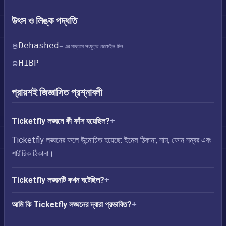
উৎস ও লিঙ্ক পদ্ধতি
Dehashed
— এর মাধ্যমে সংযুক্ত ডোমেইন মিল
HIBP
প্রায়শই জিজ্ঞাসিত প্রশ্নাবলী
Ticketfly লঙ্ঘনে কী ফাঁস হয়েছিল?
Ticketfly লঙ্ঘনের ফলে উন্মোচিত হয়েছে: ইমেল ঠিকানা, নাম, ফোন নম্বর এবং
শারীরিক ঠিকানা।
Ticketfly লঙ্ঘনটি কখন ঘটেছিল?
আমি কি Ticketfly লঙ্ঘনের দ্বারা প্রভাবিত?