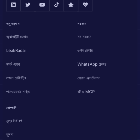
অনুসন্ধান
সরঞ্জাম
অ্যাকাউন্ট চেকার
সব সরঞ্জাম
LeakRadar
গুগল চেকার
ডার্ক ওয়েব
WhatsApp চেকার
লঙ্ঘন রেজিস্ট্রি
ক্রোম এক্সটেনশন
পাসওয়ার্ডের শক্তি
বট ও MCP
কোম্পানি
মূল্য নির্ধারণ
তুলনা