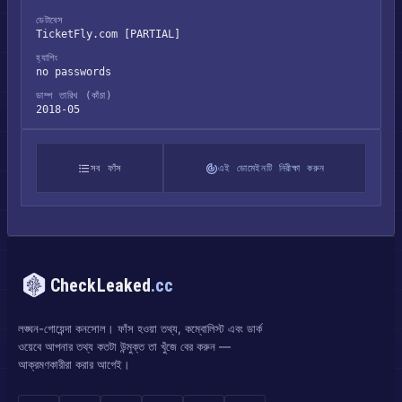
ডেটাবেস
TicketFly.com [PARTIAL]
হ্যাশিং
no passwords
ডাম্প তারিখ (কাঁচা)
2018-05
সব ফাঁস
এই ডোমেইনটি নিরীক্ষা করুন
CheckLeaked
.cc
লঙ্ঘন-গোয়েন্দা কনসোল। ফাঁস হওয়া তথ্য, কম্বোলিস্ট এবং ডার্ক
ওয়েবে আপনার তথ্য কতটা উন্মুক্ত তা খুঁজে বের করুন —
আক্রমণকারীরা করার আগেই।