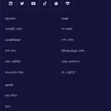
অনুসন্ধান
সরঞ্জাম
অ্যাকাউন্ট চেকার
সব সরঞ্জাম
LeakRadar
গুগল চেকার
ডার্ক ওয়েব
WhatsApp চেকার
লঙ্ঘন রেজিস্ট্রি
ক্রোম এক্সটেনশন
পাসওয়ার্ডের শক্তি
বট ও MCP
কোম্পানি
মূল্য নির্ধারণ
তুলনা