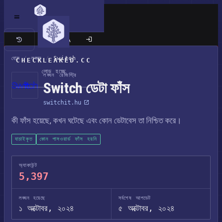
ক্লাসিক সাইট
হোম
/
লঙ্ঘন
/
Switch
CHECKLEAKED.CC
লোড হচ্ছে
লঙ্ঘন রেজিস্ট্রি
Switch ডেটা ফাঁস
switchit.hu
কী ফাঁস হয়েছে, কখন ঘটেছে এবং কোন ডেটাবেস তা নিশ্চিত করে।
যাচাইকৃত
কোন পাসওয়ার্ড ফাঁস হয়নি
অ্যাকাউন্ট
5,397
লঙ্ঘন হয়েছে
সর্বশেষ আপডেট
১ অক্টোবর, ২০২৪
৫ অক্টোবর, ২০২৪