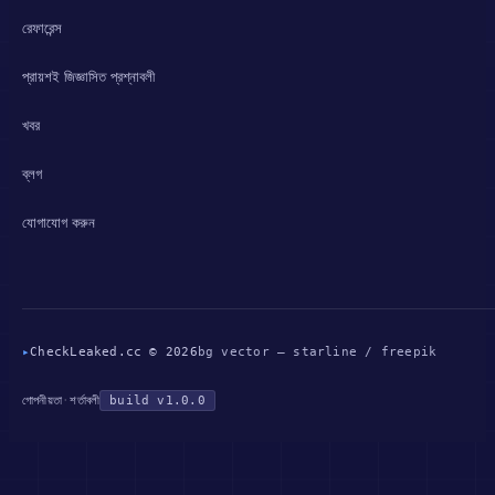
রেফারেন্স
প্রায়শই জিজ্ঞাসিত প্রশ্নাবলী
খবর
ব্লগ
যোগাযোগ করুন
▸
CheckLeaked.cc © 2026
bg vector — starline / freepik
গোপনীয়তা
·
শর্তাবলী
build v1.0.0