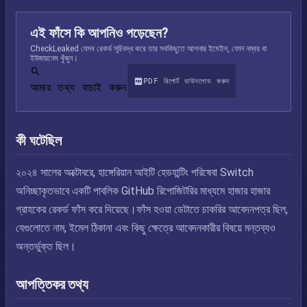
এই ফাঁসে কি আপনিও পড়েছেন?
CheckLeaked যেসব রেকর্ড সূচিবদ্ধ করে তার সবকিছুতে আপনার ইমেইল, ফোন নম্বর বা
ইউজারনেম খুঁজুন।
PDF রিপোর্ট ডাউনলোড করুন
আমার তথ্য যাচাই করুন
কী ঘটেছিল
২০২৪ সালের অক্টোবরে, হাঙ্গেরিয়ান আইটি হেডহান্টিং পরিষেবা Switch
অনিচ্ছাকৃতভাবে একটি পাবলিক GitHub রিপোজিটরির মাধ্যমে হাজার হাজার
গ্রাহকের রেকর্ড ফাঁস করে দিয়েছে।ফাঁস হওয়া ডেটাতে চাকরির আবেদনপত্র ছিল,
যেগুলোতে নাম, ইমেল ঠিকানা এবং কিছু ক্ষেত্রে আবেদনকারীর বিষয়ে মন্তব্যও
অন্তর্ভুক্ত ছিল।
আপত্তিকর তথ্য