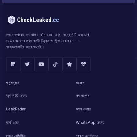
CheckLeaked
.cc
লঙ্ঘন-গোয়েন্দা কনসোল। ফাঁস হওয়া তথ্য, কম্বোলিস্ট এবং ডার্ক
ওয়েবে আপনার তথ্য কতটা উন্মুক্ত তা খুঁজে বের করুন —
আক্রমণকারীরা করার আগেই।
অনুসন্ধান
সরঞ্জাম
অ্যাকাউন্ট চেকার
সব সরঞ্জাম
LeakRadar
গুগল চেকার
ডার্ক ওয়েব
WhatsApp চেকার
লঙ্ঘন রেজিস্ট্রি
ক্রোম এক্সটেনশন