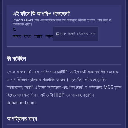
এই ফাঁসে কি আপনিও পড়েছেন?
CheckLeaked যেসব রেকর্ড সূচিবদ্ধ করে তার সবকিছুতে আপনার ইমেইল, ফোন নম্বর বা
ইউজারনেম খুঁজুন।
PDF রিপোর্ট ডাউনলোড করুন
আমার তথ্য যাচাই করুন
কী ঘটেছিল
২০১৫ সালের মার্চ মাসে, গেমিং ওয়েবসাইটটি স্নেইল ডেটা লঙ্ঘনের শিকার হয়েছে
যা ১.৪ মিলিয়ন গ্রাহককে প্রভাবিত করেছে। প্রভাবিত ডেটার মধ্যে ছিল
ইউজারনেম, আইপি ও ইমেল অ্যাড্রেস এবং পাসওয়ার্ড, যা আনসল্টেড MD5 হ্যাশ
হিসেবে সংরক্ষিত ছিল। এই ডেটা HIBP-কে সরবরাহ করেছিল
dehashed.com.
আপত্তিকর তথ্য