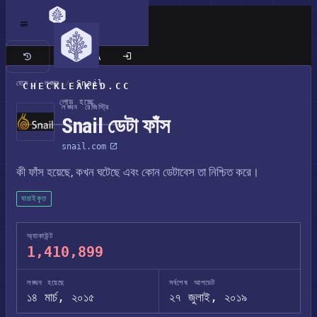
ক্লাসিক সাইট
হোম
/
লঙ্ঘন
/
Snail
CHECKLEAKED.CC
লোড হচ্ছে
লঙ্ঘন রেজিস্ট্রি
Snail ডেটা ফাঁস
snail.com
কী ফাঁস হয়েছে, কখন ঘটেছে এবং কোন ডেটাবেস তা নিশ্চিত করে।
যাচাইকৃত
অ্যাকাউন্ট
1,410,899
লঙ্ঘন হয়েছে
সর্বশেষ আপডেট
১৪ মার্চ, ২০১৫
২৭ জুলাই, ২০১৯