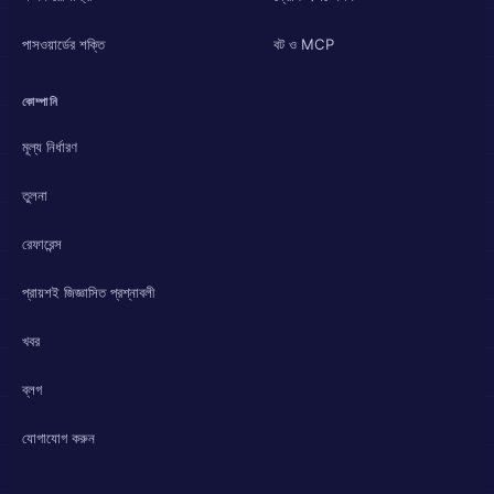
পাসওয়ার্ডের শক্তি
বট ও MCP
কোম্পানি
মূল্য নির্ধারণ
তুলনা
রেফারেন্স
প্রায়শই জিজ্ঞাসিত প্রশ্নাবলী
খবর
ব্লগ
যোগাযোগ করুন