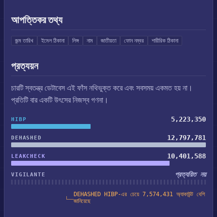
আপত্তিকর তথ্য
জন্ম তারিখ
ইমেল ঠিকানা
লিঙ্গ
নাম
জাতীয়তা
ফোন নম্বর
শারীরিক ঠিকানা
প্রত্যয়ন
চারটি স্বতন্ত্র ডেটাবেস এই ফাঁস নথিভুক্ত করে এবং সবসময় একমত হয় না।
প্রতিটি বার একটি উৎসের নিজস্ব গণনা।
5,223,350
HIBP
12,797,781
DEHASHED
10,401,588
LEAKCHECK
প্রত্যয়িত নয়
VIGILANTE
DEHASHED HIBP-এর চেয়ে 7,574,431 অ্যাকাউন্ট বেশি
জানিয়েছে