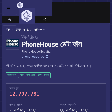
ক্লাসিক সাইট
হোম
/
লঙ্ঘন
/
PhoneHouse
CHECKLEAKED.CC
লোড হচ্ছে
লঙ্ঘন রেজিস্ট্রি
PhoneHouse ডেটা ফাঁস
Phone House España
phonehouse.es
কী ফাঁস হয়েছে, কখন ঘটেছে এবং কোন ডেটাবেস তা নিশ্চিত করে।
যাচাইকৃত
কোন পাসওয়ার্ড ফাঁস হয়নি
অ্যাকাউন্ট
12,797,781
লঙ্ঘন হয়েছে
সর্বশেষ আপডেট
৮ এপ্রিল, ২০২১
২২ এপ্রিল, ২০২১