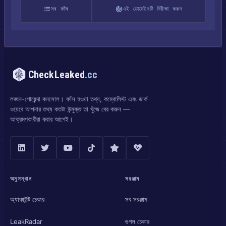
সব ফাঁস
এই ডোমেইনটি নিরীক্ষা করুন
CheckLeaked
.cc
লঙ্ঘন-গোয়েন্দা কনসোল। ফাঁস হওয়া তথ্য, কম্বোলিস্ট এবং ডার্ক
ওয়েবে আপনার তথ্য কতটা উন্মুক্ত তা খুঁজে বের করুন —
আক্রমণকারীরা করার আগেই।
অনুসন্ধান
সরঞ্জাম
অ্যাকাউন্ট চেকার
সব সরঞ্জাম
LeakRadar
গুগল চেকার