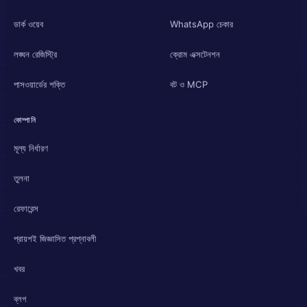
ডার্ক ওয়েব
WhatsApp চেকার
লঙ্ঘন রেজিস্ট্রি
ক্রোম এক্সটেনশন
পাসওয়ার্ডের শক্তি
বট ও MCP
কোম্পানি
মূল্য নির্ধারণ
তুলনা
রেফারেন্স
প্রায়শই জিজ্ঞাসিত প্রশ্নাবলী
খবর
ব্লগ