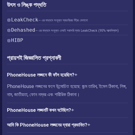
উৎস ও লিঙ্ক পদ্ধতি
LeakCheck
— এর মাধ্যমে সংযুক্ত স্বয়ংক্রিয় স্ট্রিং মেলানো
Dehashed
— এর মাধ্যমে সংযুক্ত এআই সরাসরি ম্যাচ LeakCheck (95% আত্মবিশ্বাস)
HIBP
প্রায়শই জিজ্ঞাসিত প্রশ্নাবলী
PhoneHouse লঙ্ঘনে কী ফাঁস হয়েছিল?
PhoneHouse লঙ্ঘনের ফলে উন্মোচিত হয়েছে: জন্ম তারিখ, ইমেল ঠিকানা, লিঙ্গ,
নাম, জাতীয়তা, ফোন নম্বর এবং শারীরিক ঠিকানা।
PhoneHouse লঙ্ঘনটি কখন ঘটেছিল?
আমি কি PhoneHouse লঙ্ঘনের দ্বারা প্রভাবিত?