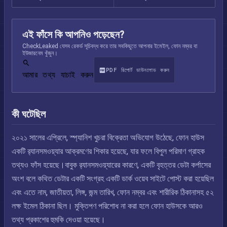
এই ফাঁসে কি আপনিও পড়েছেন?
CheckLeaked যেসব রেকর্ড সূচিবদ্ধ করে তার সবকিছুতে আপনার ইমেইল, ফোন নম্বর বা
ইউজারনেম খুঁজুন।
PDF রিপোর্ট ডাউনলোড করুন
আমার তথ্য যাচাই করুন
কী ঘটেছিল
২০২১ সালের এপ্রিলে, স্প্যানিশ খুচরা বিক্রেতা অভিযোগ উঠেছে, ফোন হাউস
একটি র‍্যানসমওয়্যার আক্রমণের শিকার হয়েছে, যার ফলে বিপুল পরিমাণ গ্রাহক
তথ্যও ফাঁস হয়েছে।বাবুক র‍্যানসমওয়্যারের কারণে, একটি বৃহত্তর ডেটা কর্পাসের
অংশ বলে কথিত ডেটার একটি সংগ্রহ একটি ডার্ক ওয়েব সাইটে পোস্ট করা হয়েছিল
এবং এতে নাম, জাতীয়তা, লিঙ্গ, জন্ম তারিখ, ফোন নম্বর এবং শারীরিক ঠিকানাসহ ৫২
লক্ষ ইমেল ঠিকানা ছিল। মুক্তিপণ পরিশোধ না করা হলে ফোন হাউসকে আরও
তথ্য প্রকাশের হুমকি দেওয়া হয়েছে।