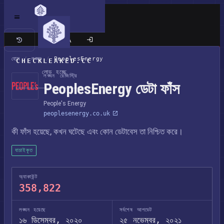
ক্লাসিক সাইট
হোম
/
লঙ্ঘন
/
PeoplesEnergy
CHECKLEAKED.CC
লোড হচ্ছে
লঙ্ঘন রেজিস্ট্রি
PeoplesEnergy ডেটা ফাঁস
People's Energy
peoplesenergy.co.uk
কী ফাঁস হয়েছে, কখন ঘটেছে এবং কোন ডেটাবেস তা নিশ্চিত করে।
যাচাইকৃত
অ্যাকাউন্ট
358,822
লঙ্ঘন হয়েছে
সর্বশেষ আপডেট
১৬ ডিসেম্বর, ২০২০
২৫ নভেম্বর, ২০২১