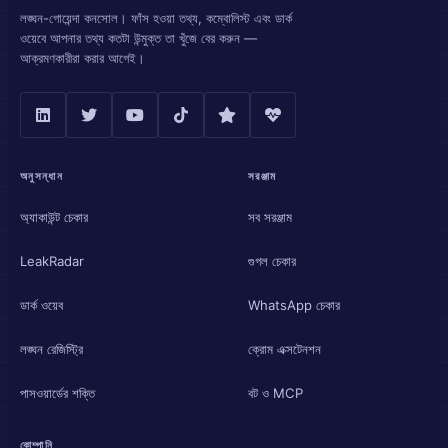
লঙ্ঘন-গোয়েন্দা কনসোল। ফাঁস হওয়া তথ্য, কম্বোলিস্ট এবং ডার্ক
ওয়েবে আপনার তথ্য কতটা উন্মুক্ত তা খুঁজে বের করুন —
আক্রমণকারীরা করার আগেই।
অনুসন্ধান
সরঞ্জাম
অ্যাকাউন্ট চেকার
সব সরঞ্জাম
LeakRadar
গুগল চেকার
ডার্ক ওয়েব
WhatsApp চেকার
লঙ্ঘন রেজিস্ট্রি
ক্রোম এক্সটেনশন
পাসওয়ার্ডের শক্তি
বট ও MCP
কোম্পানি