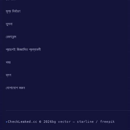
মূল্য নির্ধারণ
তুলনা
রেফারেন্স
প্রায়শই জিজ্ঞাসিত প্রশ্নাবলী
খবর
ব্লগ
যোগাযোগ করুন
▸
CheckLeaked.cc © 2026
bg vector — starline / freepik