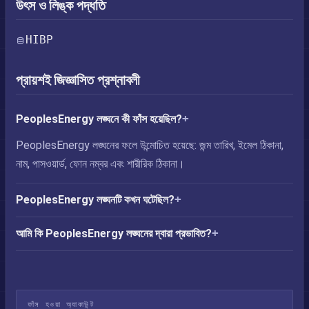
উৎস ও লিঙ্ক পদ্ধতি
HIBP
প্রায়শই জিজ্ঞাসিত প্রশ্নাবলী
PeoplesEnergy লঙ্ঘনে কী ফাঁস হয়েছিল?
PeoplesEnergy লঙ্ঘনের ফলে উন্মোচিত হয়েছে: জন্ম তারিখ, ইমেল ঠিকানা,
নাম, পাসওয়ার্ড, ফোন নম্বর এবং শারীরিক ঠিকানা।
PeoplesEnergy লঙ্ঘনটি কখন ঘটেছিল?
আমি কি PeoplesEnergy লঙ্ঘনের দ্বারা প্রভাবিত?
ফাঁস হওয়া অ্যাকাউন্ট