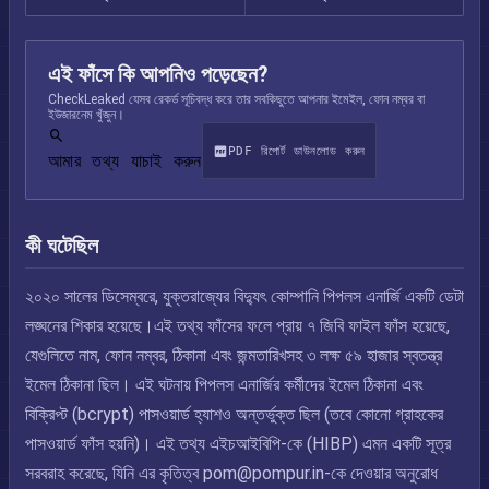
এই ফাঁসে কি আপনিও পড়েছেন?
CheckLeaked যেসব রেকর্ড সূচিবদ্ধ করে তার সবকিছুতে আপনার ইমেইল, ফোন নম্বর বা
ইউজারনেম খুঁজুন।
PDF রিপোর্ট ডাউনলোড করুন
আমার তথ্য যাচাই করুন
কী ঘটেছিল
২০২০ সালের ডিসেম্বরে, যুক্তরাজ্যের বিদ্যুৎ কোম্পানি পিপলস এনার্জি একটি ডেটা
লঙ্ঘনের শিকার হয়েছে।এই তথ্য ফাঁসের ফলে প্রায় ৭ জিবি ফাইল ফাঁস হয়েছে,
যেগুলিতে নাম, ফোন নম্বর, ঠিকানা এবং জন্মতারিখসহ ৩ লক্ষ ৫৯ হাজার স্বতন্ত্র
ইমেল ঠিকানা ছিল। এই ঘটনায় পিপলস এনার্জির কর্মীদের ইমেল ঠিকানা এবং
বিক্রিপ্ট (bcrypt) পাসওয়ার্ড হ্যাশও অন্তর্ভুক্ত ছিল (তবে কোনো গ্রাহকের
পাসওয়ার্ড ফাঁস হয়নি)। এই তথ্য এইচআইবিপি-কে (HIBP) এমন একটি সূত্র
সরবরাহ করেছে, যিনি এর কৃতিত্ব
pom@pompur.in-
কে দেওয়ার অনুরোধ