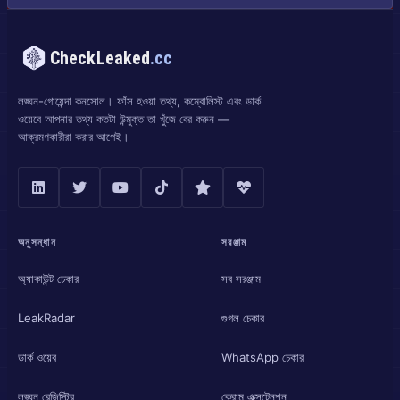
CheckLeaked
.cc
লঙ্ঘন-গোয়েন্দা কনসোল। ফাঁস হওয়া তথ্য, কম্বোলিস্ট এবং ডার্ক
ওয়েবে আপনার তথ্য কতটা উন্মুক্ত তা খুঁজে বের করুন —
আক্রমণকারীরা করার আগেই।
অনুসন্ধান
সরঞ্জাম
অ্যাকাউন্ট চেকার
সব সরঞ্জাম
LeakRadar
গুগল চেকার
ডার্ক ওয়েব
WhatsApp চেকার
লঙ্ঘন রেজিস্ট্রি
ক্রোম এক্সটেনশন