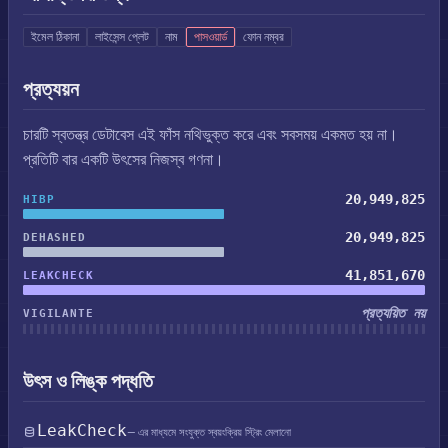
ইমেল ঠিকানা
লাইসেন্স প্লেট
নাম
পাসওয়ার্ড
ফোন নম্বর
প্রত্যয়ন
চারটি স্বতন্ত্র ডেটাবেস এই ফাঁস নথিভুক্ত করে এবং সবসময় একমত হয় না।
প্রতিটি বার একটি উৎসের নিজস্ব গণনা।
20,949,825
HIBP
20,949,825
DEHASHED
41,851,670
LEAKCHECK
প্রত্যয়িত নয়
VIGILANTE
উৎস ও লিঙ্ক পদ্ধতি
LeakCheck
— এর মাধ্যমে সংযুক্ত স্বয়ংক্রিয় স্ট্রিং মেলানো