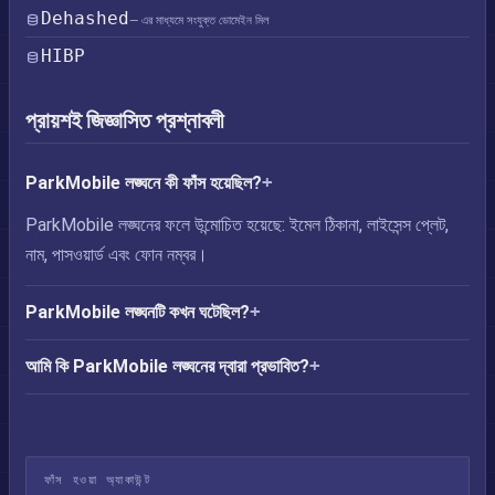
Dehashed
— এর মাধ্যমে সংযুক্ত ডোমেইন মিল
HIBP
প্রায়শই জিজ্ঞাসিত প্রশ্নাবলী
ParkMobile লঙ্ঘনে কী ফাঁস হয়েছিল?
ParkMobile লঙ্ঘনের ফলে উন্মোচিত হয়েছে: ইমেল ঠিকানা, লাইসেন্স প্লেট,
নাম, পাসওয়ার্ড এবং ফোন নম্বর।
ParkMobile লঙ্ঘনটি কখন ঘটেছিল?
আমি কি ParkMobile লঙ্ঘনের দ্বারা প্রভাবিত?
ফাঁস হওয়া অ্যাকাউন্ট