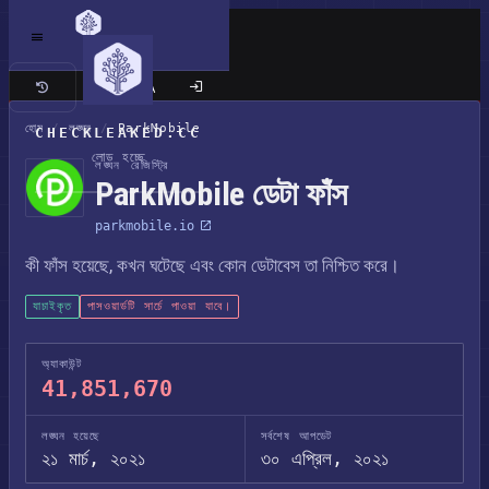
ক্লাসিক সাইট
হোম
/
লঙ্ঘন
/
ParkMobile
CHECKLEAKED.CC
লোড হচ্ছে
লঙ্ঘন রেজিস্ট্রি
ParkMobile ডেটা ফাঁস
parkmobile.io
কী ফাঁস হয়েছে, কখন ঘটেছে এবং কোন ডেটাবেস তা নিশ্চিত করে।
যাচাইকৃত
পাসওয়ার্ডটি সার্চে পাওয়া যাবে।
অ্যাকাউন্ট
41,851,670
লঙ্ঘন হয়েছে
সর্বশেষ আপডেট
২১ মার্চ, ২০২১
৩০ এপ্রিল, ২০২১