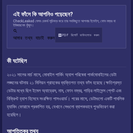
এই ফাঁসে কি আপনিও পড়েছেন?
CheckLeaked যেসব রেকর্ড সূচিবদ্ধ করে তার সবকিছুতে আপনার ইমেইল, ফোন নম্বর বা
ইউজারনেম খুঁজুন।
PDF রিপোর্ট ডাউনলোড করুন
আমার তথ্য যাচাই করুন
কী ঘটেছিল
২০২১ সালের মার্চ মাসে, মোবাইল পার্কিং অ্যাপ পরিষেবা পার্কমোবাইলের ডেটা
লঙ্ঘনের ঘটনায় ২১ মিলিয়ন গ্রাহকের ব্যক্তিগত তথ্য ফাঁস হয়েছে।ক্ষতিগ্রস্ত
ডেটার মধ্যে ছিল ইমেল অ্যাড্রেস, নাম, ফোন নম্বর, গাড়ির লাইসেন্স প্লেট এবং
বিক্রিপ্ট হ্যাশ হিসেবে সংরক্ষিত পাসওয়ার্ড। পরের মাসে, ডেটাগুলো একটি পাবলিক
হ্যাকিং ফোরামে প্রকাশিত হয়, যেখানে সেগুলো ব্যাপকভাবে পুনঃবিতরণ করা
হয়েছিল।
আপত্তিকর তথ্য