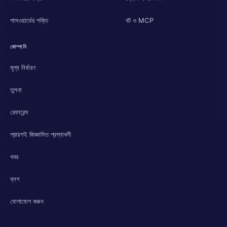
পাসওয়ার্ডের শক্তি
বট ও MCP
কোম্পানি
মূল্য নির্ধারণ
তুলনা
রেফারেন্স
প্রায়শই জিজ্ঞাসিত প্রশ্নাবলী
খবর
ব্লগ
যোগাযোগ করুন