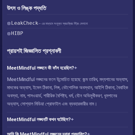
উৎস ও লিঙ্ক পদ্ধতি
LeakCheck
— এর মাধ্যমে সংযুক্ত স্বয়ংক্রিয় স্ট্রিং মেলানো
HIBP
প্রায়শই জিজ্ঞাসিত প্রশ্নাবলী
MeetMindful লঙ্ঘনে কী ফাঁস হয়েছিল?
MeetMindful লঙ্ঘনের ফলে উন্মোচিত হয়েছে: জন্ম তারিখ, মদ্যপানের অভ্যাস,
মাদকের অভ্যাস, ইমেল ঠিকানা, লিঙ্গ, ভৌগোলিক অবস্থান, আইপি ঠিকানা, বৈবাহিক
অবস্থা, নাম, পাসওয়ার্ড, শারীরিক বৈশিষ্ট্য, ধর্ম, যৌন অভিমুখীকরণ, ধূমপানের
অভ্যাস, সোশ্যাল মিডিয়া প্রোফাইল এবং ব্যবহারকারীর নাম।
MeetMindful লঙ্ঘনটি কখন ঘটেছিল?
আমি কি MeetMindful লঙ্ঘনের দ্বারা প্রভাবিত?