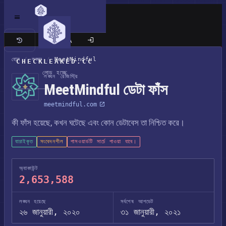
ক্লাসিক সাইট
হোম
/
লঙ্ঘন
/
MeetMindful
CHECKLEAKED.CC
লোড হচ্ছে
লঙ্ঘন রেজিস্ট্রি
MeetMindful ডেটা ফাঁস
meetmindful.com
কী ফাঁস হয়েছে, কখন ঘটেছে এবং কোন ডেটাবেস তা নিশ্চিত করে।
যাচাইকৃত
সংবেদনশীল
পাসওয়ার্ডটি সার্চে পাওয়া যাবে।
অ্যাকাউন্ট
2,653,588
লঙ্ঘন হয়েছে
সর্বশেষ আপডেট
২৬ জানুয়ারী, ২০২০
৩১ জানুয়ারী, ২০২১