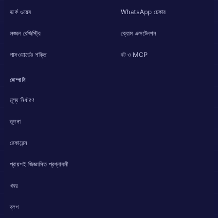
ডার্ক ওয়েব
WhatsApp চেকার
লঙ্ঘন রেজিস্ট্রি
ক্রোম এক্সটেনশন
পাসওয়ার্ডের শক্তি
বট ও MCP
কোম্পানি
মূল্য নির্ধারণ
তুলনা
রেফারেন্স
প্রায়শই জিজ্ঞাসিত প্রশ্নাবলী
খবর
ব্লগ