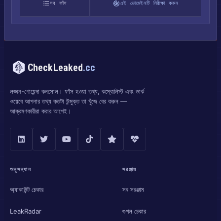
সব ফাঁস
এই ডোমেইনটি নিরীক্ষা করুন
CheckLeaked
.cc
লঙ্ঘন-গোয়েন্দা কনসোল। ফাঁস হওয়া তথ্য, কম্বোলিস্ট এবং ডার্ক
ওয়েবে আপনার তথ্য কতটা উন্মুক্ত তা খুঁজে বের করুন —
আক্রমণকারীরা করার আগেই।
অনুসন্ধান
সরঞ্জাম
অ্যাকাউন্ট চেকার
সব সরঞ্জাম
LeakRadar
গুগল চেকার