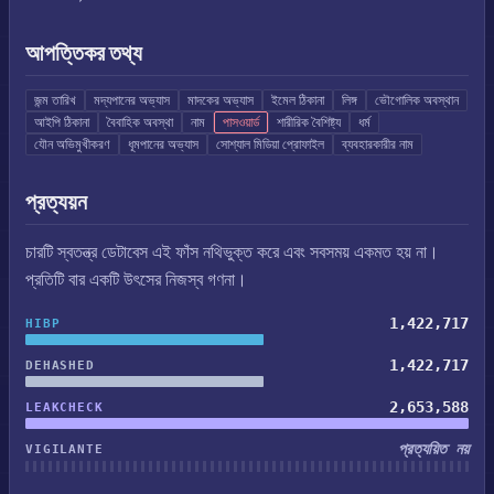
আপত্তিকর তথ্য
জন্ম তারিখ
মদ্যপানের অভ্যাস
মাদকের অভ্যাস
ইমেল ঠিকানা
লিঙ্গ
ভৌগোলিক অবস্থান
আইপি ঠিকানা
বৈবাহিক অবস্থা
নাম
পাসওয়ার্ড
শারীরিক বৈশিষ্ট্য
ধর্ম
যৌন অভিমুখীকরণ
ধূমপানের অভ্যাস
সোশ্যাল মিডিয়া প্রোফাইল
ব্যবহারকারীর নাম
প্রত্যয়ন
চারটি স্বতন্ত্র ডেটাবেস এই ফাঁস নথিভুক্ত করে এবং সবসময় একমত হয় না।
প্রতিটি বার একটি উৎসের নিজস্ব গণনা।
1,422,717
HIBP
1,422,717
DEHASHED
2,653,588
LEAKCHECK
প্রত্যয়িত নয়
VIGILANTE