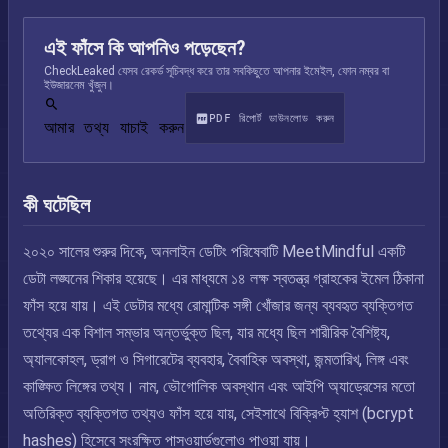
এই ফাঁসে কি আপনিও পড়েছেন?
CheckLeaked যেসব রেকর্ড সূচিবদ্ধ করে তার সবকিছুতে আপনার ইমেইল, ফোন নম্বর বা
ইউজারনেম খুঁজুন।
PDF রিপোর্ট ডাউনলোড করুন
আমার তথ্য যাচাই করুন
কী ঘটেছিল
২০২০ সালের শুরুর দিকে, অনলাইন ডেটিং পরিষেবাটি MeetMindful একটি
ডেটা লঙ্ঘনের শিকার হয়েছে। এর মাধ্যমে ১৪ লক্ষ স্বতন্ত্র গ্রাহকের ইমেল ঠিকানা
ফাঁস হয়ে যায়। এই ডেটার মধ্যে রোমান্টিক সঙ্গী খোঁজার জন্য ব্যবহৃত ব্যক্তিগত
তথ্যের এক বিশাল সম্ভার অন্তর্ভুক্ত ছিল, যার মধ্যে ছিল শারীরিক বৈশিষ্ট্য,
অ্যালকোহল, ড্রাগ ও সিগারেটের ব্যবহার, বৈবাহিক অবস্থা, জন্মতারিখ, লিঙ্গ এবং
কাঙ্ক্ষিত লিঙ্গের তথ্য। নাম, ভৌগোলিক অবস্থান এবং আইপি অ্যাড্রেসের মতো
অতিরিক্ত ব্যক্তিগত তথ্যও ফাঁস হয়ে যায়, সেইসাথে বিক্রিপ্ট হ্যাশ (bcrypt
hashes) হিসেবে সংরক্ষিত পাসওয়ার্ডগুলোও পাওয়া যায়।