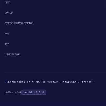
তুলনা
রেফারেন্স
প্রায়শই জিজ্ঞাসিত প্রশ্নাবলী
খবর
ব্লগ
যোগাযোগ করুন
▸
CheckLeaked.cc © 2026
bg vector — starline / freepik
গোপনীয়তা
·
শর্তাবলী
build v1.0.0