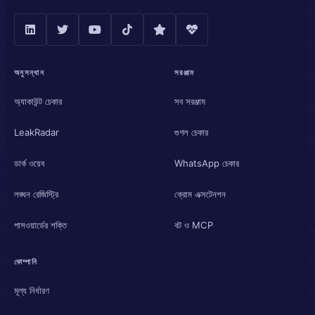
অনুসন্ধান
সরঞ্জাম
অ্যাকাউন্ট চেকার
সব সরঞ্জাম
LeakRadar
গুগল চেকার
ডার্ক ওয়েব
WhatsApp চেকার
লঙ্ঘন রেজিস্ট্রি
ক্রোম এক্সটেনশন
পাসওয়ার্ডের শক্তি
বট ও MCP
কোম্পানি
মূল্য নির্ধারণ