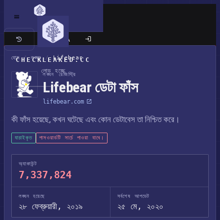
ক্লাসিক সাইট
হোম
/
লঙ্ঘন
/
Lifebear
CHECKLEAKED.CC
লোড হচ্ছে
লঙ্ঘন রেজিস্ট্রি
Lifebear ডেটা ফাঁস
lifebear.com
কী ফাঁস হয়েছে, কখন ঘটেছে এবং কোন ডেটাবেস তা নিশ্চিত করে।
যাচাইকৃত
পাসওয়ার্ডটি সার্চে পাওয়া যাবে।
অ্যাকাউন্ট
7,337,824
লঙ্ঘন হয়েছে
সর্বশেষ আপডেট
২৮ ফেব্রুয়ারী, ২০১৯
২৫ মে, ২০২০