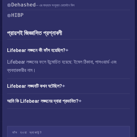
Dehashed
— এর মাধ্যমে সংযুক্ত ডোমেইন মিল
HIBP
প্রায়শই জিজ্ঞাসিত প্রশ্নাবলী
Lifebear লঙ্ঘনে কী ফাঁস হয়েছিল?
Lifebear লঙ্ঘনের ফলে উন্মোচিত হয়েছে: ইমেল ঠিকানা, পাসওয়ার্ড এবং
ব্যবহারকারীর নাম।
Lifebear লঙ্ঘনটি কখন ঘটেছিল?
আমি কি Lifebear লঙ্ঘনের দ্বারা প্রভাবিত?
ফাঁস হওয়া অ্যাকাউন্ট