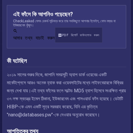
এই ফাঁসে কি আপনিও পড়েছেন?
CheckLeaked যেসব রেকর্ড সূচিবদ্ধ করে তার সবকিছুতে আপনার ইমেইল, ফোন নম্বর বা
ইউজারনেম খুঁজুন।
PDF রিপোর্ট ডাউনলোড করুন
আমার তথ্য যাচাই করুন
কী ঘটেছিল
২০১৯ সালের শুরুর দিকে, জাপানি সময়সূচী অ্যাপ ডার্ক ওয়েবের একটি
মার্কেটপ্লেসে আরও অনেক হ্যাক করা ওয়েবসাইটের মধ্যে লাইফবেয়ারকে বিক্রির
জন্য দেখা যায়।এই তথ্য ফাঁসের ফলে সল্টেড MD5 হ্যাশ হিসেবে সংরক্ষিত প্রায়
৩৭ লক্ষ স্বতন্ত্র ইমেল ঠিকানা, ইউজারনেম এবং পাসওয়ার্ড ফাঁস হয়েছে। ডেটাটি
HIBP-কে এমন একটি সূত্র সরবরাহ করেছে, যিনি এর কৃতিত্ব
"
nano@databases.pw
"-কে দেওয়ার অনুরোধ করেছেন।
আপত্তিকর তথ্য