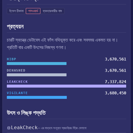
ইমেল ঠিকানা
পাসওয়ার্ড
ব্যবহারকারীর নাম
প্রত্যয়ন
চারটি স্বতন্ত্র ডেটাবেস এই ফাঁস নথিভুক্ত করে এবং সবসময় একমত হয় না।
প্রতিটি বার একটি উৎসের নিজস্ব গণনা।
3,670,561
HIBP
3,670,561
DEHASHED
7,337,824
LEAKCHECK
3,680,450
VIGILANTE
উৎস ও লিঙ্ক পদ্ধতি
LeakCheck
— এর মাধ্যমে সংযুক্ত স্বয়ংক্রিয় স্ট্রিং মেলানো