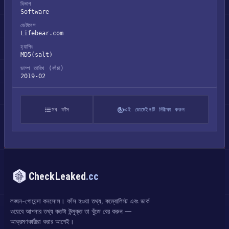
বিভাগ
Software
ডেটাবেস
Lifebear.com
হ্যাশিং
MD5(salt)
ডাম্প তারিখ (কাঁচা)
2019-02
সব ফাঁস
এই ডোমেইনটি নিরীক্ষা করুন
CheckLeaked
.cc
লঙ্ঘন-গোয়েন্দা কনসোল। ফাঁস হওয়া তথ্য, কম্বোলিস্ট এবং ডার্ক
ওয়েবে আপনার তথ্য কতটা উন্মুক্ত তা খুঁজে বের করুন —
আক্রমণকারীরা করার আগেই।