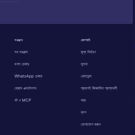
সরঞ্জাম
কোম্পানি
সব সরঞ্জাম
মূল্য নির্ধারণ
গুগল চেকার
তুলনা
WhatsApp চেকার
রেফারেন্স
ক্রোম এক্সটেনশন
প্রায়শই জিজ্ঞাসিত প্রশ্নাবলী
বট ও MCP
খবর
ব্লগ
যোগাযোগ করুন