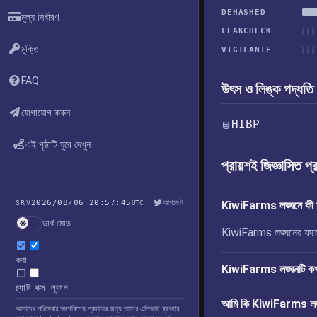
DEHASHED
মূল্য নির্ধারণ
LEAKCHECK
মুক্তি
VIGILANTE
FAQ
উৎস ও লিঙ্ক পদ্ধতি
যোগাযোগ করুন
HIBP
এই পৃষ্ঠাটি ঘুরে দেখুন
প্রায়শই জিজ্ঞাসিত প্
2026/08/06 20:57:45
আপডেট
SRV
UTC
KiwiFarms লঙ্ঘনে কী ফ
ডার্ক মোড
KiwiFarms লঙ্ঘনের ফলে উ
কণা
KiwiFarms লঙ্ঘনটি কখ
চ্যাট বক্স লুকান
আমি কি KiwiFarms লঙ্ঘন
আমাদের পরিষেবার অংশবিশেষ প্রদানের জন্য তাদের এপিআই ব্যবহার