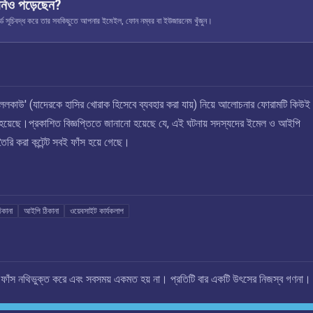
নিও পড়েছেন?
ূচিবদ্ধ করে তার সবকিছুতে আপনার ইমেইল, ফোন নম্বর বা ইউজারনেম খুঁজুন।
'ললকাউ' (যাদেরকে হাসির খোরাক হিসেবে ব্যবহার করা যায়) নিয়ে আলোচনার ফোরামটি কিউই 
 হয়েছে।প্রকাশিত বিজ্ঞপ্তিতে জানানো হয়েছে যে, এই ঘটনায় সদস্যদের ইমেল ও আইপি
তৈরি করা কন্টেন্ট সবই ফাঁস হয়ে গেছে।
িকানা
আইপি ঠিকানা
ওয়েবসাইট কার্যকলাপ
এই ফাঁস নথিভুক্ত করে এবং সবসময় একমত হয় না। প্রতিটি বার একটি উৎসের নিজস্ব গণনা।