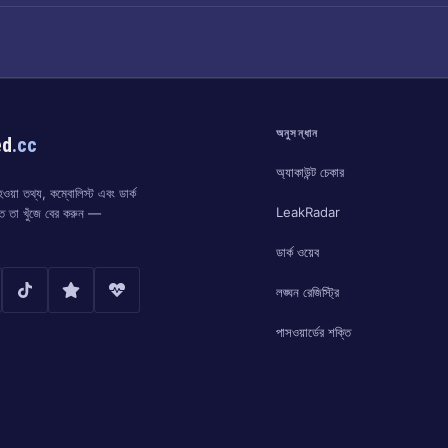
অনুসন্ধান
ed
.cc
অ্যাকাউন্ট চেকার
য়া তথ্য, কম্বোলিস্ট এবং ডার্ক
LeakRadar
্ত তা খুঁজে বের করুন —
ডার্ক ওয়েব
লঙ্ঘন রেজিস্ট্রি
পাসওয়ার্ডের শক্তি