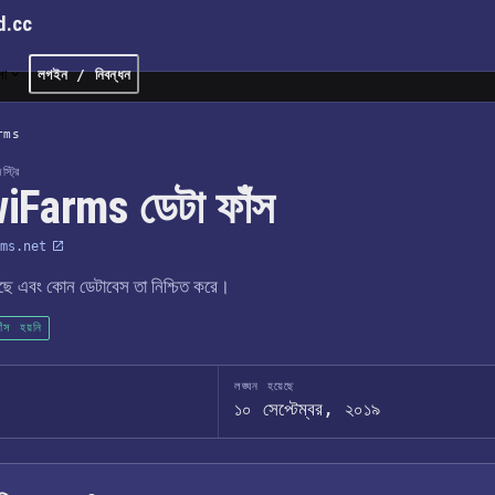
d.cc
লা
লগইন / নিবন্ধন
rms
্ট্রি
iFarms ডেটা ফাঁস
ms.net
েছে এবং কোন ডেটাবেস তা নিশ্চিত করে।
াঁস হয়নি
লঙ্ঘন হয়েছে
১০ সেপ্টেম্বর, ২০১৯