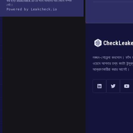
করা ছাড়া leakcheck.io-এর সাথে আমাদের আর কোনো সম্পর্ক
নেই।
Powered by Leakcheck.io
CheckLeak
লঙ্ঘন-গোয়েন্দা কনসোল। ফাঁস হও
ওয়েবে আপনার তথ্য কতটা উন্মুক
আক্রমণকারীরা করার আগেই।