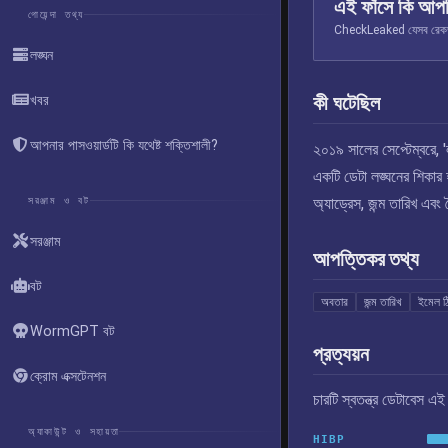
এই ফাঁসে কি আপ
গোয়েন্দা তথ্য
CheckLeaked যেসব রেকর্ড স
লঙ্ঘন
কী ঘটেছিল
খবর
আপনার পাসওয়ার্ডটি কি যথেষ্ট শক্তিশালী?
২০১৯ সালের সেপ্টেম্বরে, 
একটি ডেটা লঙ্ঘনের শিকার
সরঞ্জাম ও বট
অ্যাড্রেস, জন্ম তারিখ এবং 
সরঞ্জাম
আপত্তিকর তথ্য
বট
অবতার
জন্ম তারিখ
ইমেল ঠ
WormGPT বট
প্রত্যয়ন
ক্রোম এক্সটেনশন
চারটি স্বতন্ত্র ডেটাবেস 
অ্যাকাউন্ট ও সহায়তা
HIBP