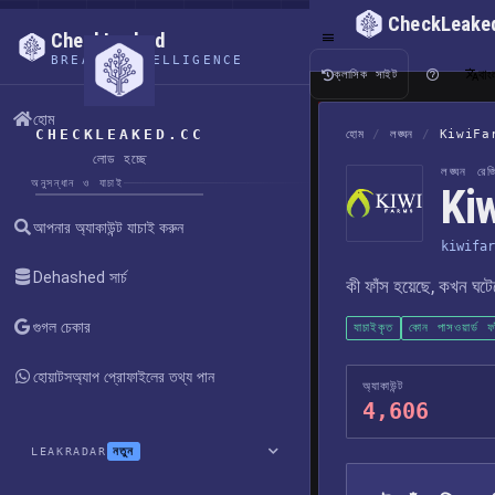
CheckLeake
CheckLeaked
BREACH INTELLIGENCE
বাং
ক্লাসিক সাইট
হোম
CHECKLEAKED.CC
হোম
/
লঙ্ঘন
/
KiwiFa
লোড হচ্ছে
লঙ্ঘন রেজিস
অনুসন্ধান ও যাচাই
Kiw
আপনার অ্যাকাউন্ট যাচাই করুন
kiwifar
Dehashed সার্চ
কী ফাঁস হয়েছে, কখন ঘট
গুগল চেকার
যাচাইকৃত
কোন পাসওয়ার্ড ফ
হোয়াটসঅ্যাপ প্রোফাইলের তথ্য পান
অ্যাকাউন্ট
4,606
নতুন
LEAKRADAR