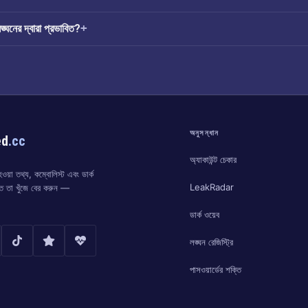
নের দ্বারা প্রভাবিত?
অনুসন্ধান
ed
.cc
অ্যাকাউন্ট চেকার
য়া তথ্য, কম্বোলিস্ট এবং ডার্ক
LeakRadar
্ত তা খুঁজে বের করুন —
ডার্ক ওয়েব
লঙ্ঘন রেজিস্ট্রি
পাসওয়ার্ডের শক্তি