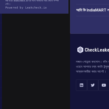
করা ছাড়া leakcheck.io-এর সাথে আমাদের আর কোনো সম্পর্ক
নেই।
Powered by Leakcheck.io
আমি কি IndiaMART লঙ্ঘ
CheckLeak
লঙ্ঘন-গোয়েন্দা কনসোল। ফাঁস হও
ওয়েবে আপনার তথ্য কতটা উন্মুক
আক্রমণকারীরা করার আগেই।