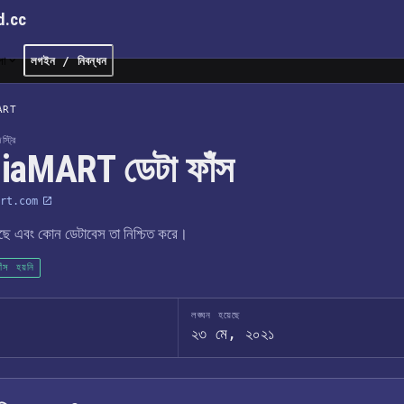
d.cc
লা
লগইন / নিবন্ধন
ART
্ট্রি
iaMART ডেটা ফাঁস
rt.com
েছে এবং কোন ডেটাবেস তা নিশ্চিত করে।
াঁস হয়নি
লঙ্ঘন হয়েছে
২৩ মে, ২০২১