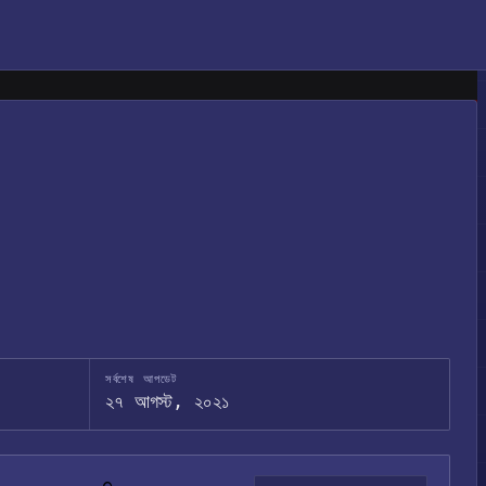
সর্বশেষ আপডেট
২৭ আগস্ট, ২০২১