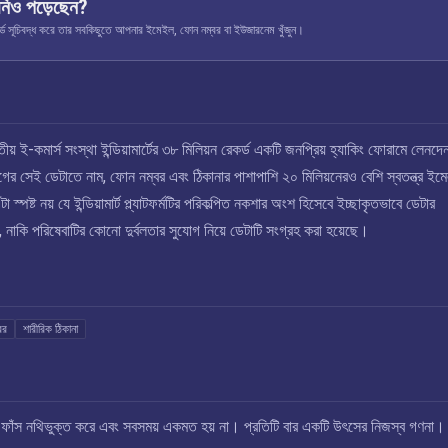
নিও পড়েছেন?
ূচিবদ্ধ করে তার সবকিছুতে আপনার ইমেইল, ফোন নম্বর বা ইউজারনেম খুঁজুন।
় ই-কমার্স সংস্থা ইন্ডিয়ামার্টের ৩৮ মিলিয়ন রেকর্ড একটি জনপ্রিয় হ্যাকিং ফোরামে লেনদ
 সেই ডেটাতে নাম, ফোন নম্বর এবং ঠিকানার পাশাপাশি ২০ মিলিয়নেরও বেশি স্বতন্ত্র ইম
 স্পষ্ট নয় যে ইন্ডিয়ামার্ট প্ল্যাটফর্মটির পরিকল্পিত নকশার অংশ হিসেবে ইচ্ছাকৃতভাবে ডেটার
ে, নাকি পরিষেবাটির কোনো দুর্বলতার সুযোগ নিয়ে ডেটাটি সংগ্রহ করা হয়েছে।
বর
শারীরিক ঠিকানা
এই ফাঁস নথিভুক্ত করে এবং সবসময় একমত হয় না। প্রতিটি বার একটি উৎসের নিজস্ব গণনা।