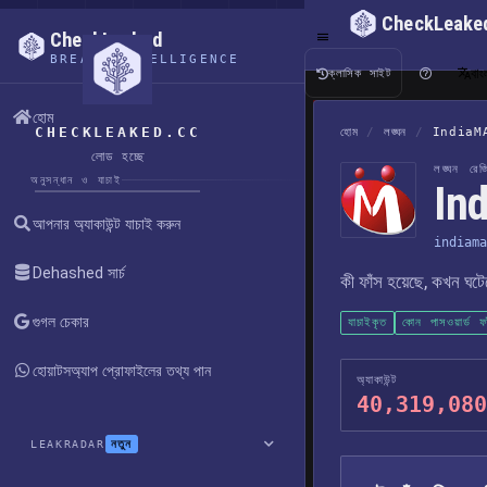
CheckLeake
CheckLeaked
BREACH INTELLIGENCE
বাং
ক্লাসিক সাইট
হোম
CHECKLEAKED.CC
হোম
/
লঙ্ঘন
/
IndiaM
লোড হচ্ছে
লঙ্ঘন রেজিস
অনুসন্ধান ও যাচাই
Ind
আপনার অ্যাকাউন্ট যাচাই করুন
indiama
Dehashed সার্চ
কী ফাঁস হয়েছে, কখন ঘট
গুগল চেকার
যাচাইকৃত
কোন পাসওয়ার্ড ফ
হোয়াটসঅ্যাপ প্রোফাইলের তথ্য পান
অ্যাকাউন্ট
40,319,080
নতুন
LEAKRADAR