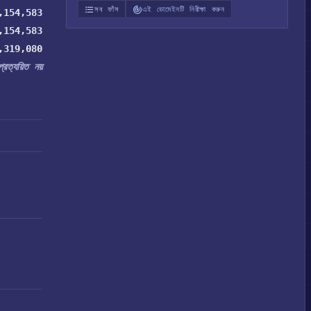
সব ফাঁস
এই ডোমেইনটি নিরীক্ষা করুন
,154,583
,154,583
,319,080
প্রত্যয়িত নয়