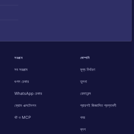
সরঞ্জাম
কোম্পানি
সব সরঞ্জাম
মূল্য নির্ধারণ
গুগল চেকার
তুলনা
WhatsApp চেকার
রেফারেন্স
ক্রোম এক্সটেনশন
প্রায়শই জিজ্ঞাসিত প্রশ্নাবলী
বট ও MCP
খবর
ব্লগ