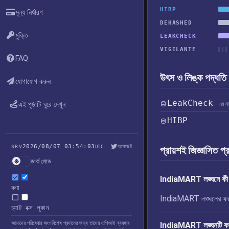
HIBP
মূল্য নির্ধারণ
DEHASHED
মুক্তি
LEAKCHECK
VIGILANTE
FAQ
উৎস ও লিঙ্ক পদ্ধতি
যোগাযোগ করুন
LeakCheck
এই পৃষ্ঠাটি ঘুরে দেখুন
— এর মাধ্
HIBP
2026/08/07 03:54:03
আপডেট
SRV
UTC
প্রায়শই জিজ্ঞাসিত প্
ডার্ক মোড
IndiaMART লঙ্ঘনে কী ফ
কণা
IndiaMART লঙ্ঘনের ফলে উ
চ্যাট বক্স লুকান
আমাদের পরিষেবার অংশবিশেষ প্রদানের জন্য তাদের এপিআই ব্যবহার
IndiaMART লঙ্ঘনটি ক