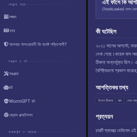
এই ফাঁসে কি আপ
গোয়েন্দা তথ্য
CheckLeaked যেসব রেকর্ড স
লঙ্ঘন
কী ঘটেছিল
খবর
আপনার পাসওয়ার্ডটি কি যথেষ্ট শক্তিশালী?
২০২১ সালের আগস্টে, ভারতীয
দেখা গেছে।কয়েক মাস আগের
সরঞ্জাম ও বট
ঠিকানা অন্তর্ভুক্ত ছিল। এটা
বৈশিষ্ট্যগুলো প্রকাশ করেছ
সরঞ্জাম
আপত্তিকর তথ্য
বট
ইমেল ঠিকানা
নাম
ফোন নম্
WormGPT বট
ক্রোম এক্সটেনশন
প্রত্যয়ন
চারটি স্বতন্ত্র ডেটাবেস 
অ্যাকাউন্ট ও সহায়তা