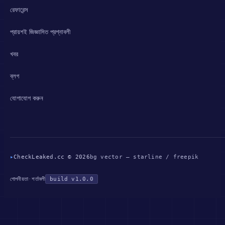
রেফারেন্স
প্রায়শই জিজ্ঞাসিত প্রশ্নাবলী
খবর
ব্লগ
যোগাযোগ করুন
▸
CheckLeaked.cc © 2026
bg vector — starline / freepik
গোপনীয়তা
·
শর্তাবলী
build v1.0.0