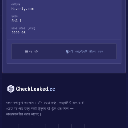
ডেটাবেস
Havenly.com
হ্যাশিং
SHA-1
ডাম্প তারিখ (কাঁচা)
2020-06
সব ফাঁস
এই ডোমেইনটি নিরীক্ষা করুন
CheckLeaked
.cc
লঙ্ঘন-গোয়েন্দা কনসোল। ফাঁস হওয়া তথ্য, কম্বোলিস্ট এবং ডার্ক
ওয়েবে আপনার তথ্য কতটা উন্মুক্ত তা খুঁজে বের করুন —
আক্রমণকারীরা করার আগেই।