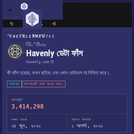
ক্লাসিক সাইট
হোম
/
লঙ্ঘন
/
Havenly
CHECKLEAKED.CC
লোড হচ্ছে
লঙ্ঘন রেজিস্ট্রি
Havenly ডেটা ফাঁস
havenly.com
কী ফাঁস হয়েছে, কখন ঘটেছে এবং কোন ডেটাবেস তা নিশ্চিত করে।
যাচাইকৃত
পাসওয়ার্ডটি সার্চে পাওয়া যাবে।
অ্যাকাউন্ট
3,414,298
লঙ্ঘন হয়েছে
সর্বশেষ আপডেট
২৫ জুন, ২০২০
১ আগস্ট, ২০২০