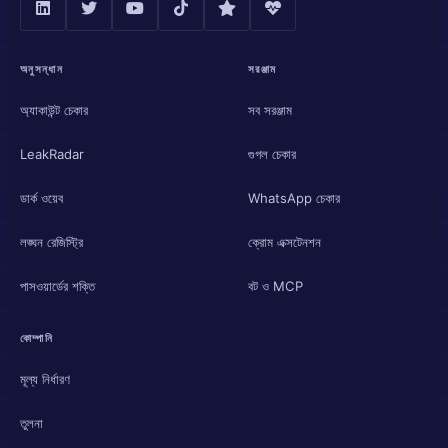
অনুসন্ধান
সরঞ্জাম
অ্যাকাউন্ট চেকার
সব সরঞ্জাম
LeakRadar
গুগল চেকার
ডার্ক ওয়েব
WhatsApp চেকার
লঙ্ঘন রেজিস্ট্রি
ক্রোম এক্সটেনশন
পাসওয়ার্ডের শক্তি
বট ও MCP
কোম্পানি
মূল্য নির্ধারণ
তুলনা