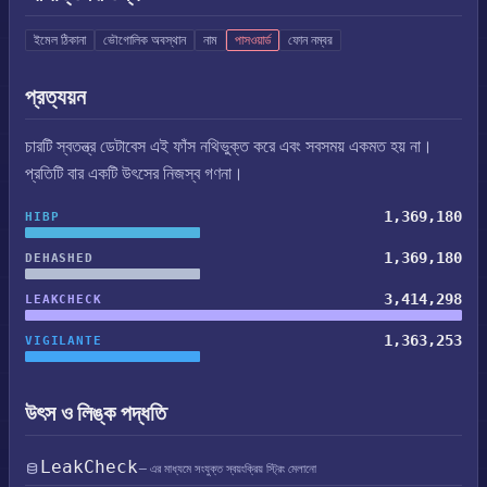
ইমেল ঠিকানা
ভৌগোলিক অবস্থান
নাম
পাসওয়ার্ড
ফোন নম্বর
প্রত্যয়ন
চারটি স্বতন্ত্র ডেটাবেস এই ফাঁস নথিভুক্ত করে এবং সবসময় একমত হয় না।
প্রতিটি বার একটি উৎসের নিজস্ব গণনা।
1,369,180
HIBP
1,369,180
DEHASHED
3,414,298
LEAKCHECK
1,363,253
VIGILANTE
উৎস ও লিঙ্ক পদ্ধতি
LeakCheck
— এর মাধ্যমে সংযুক্ত স্বয়ংক্রিয় স্ট্রিং মেলানো