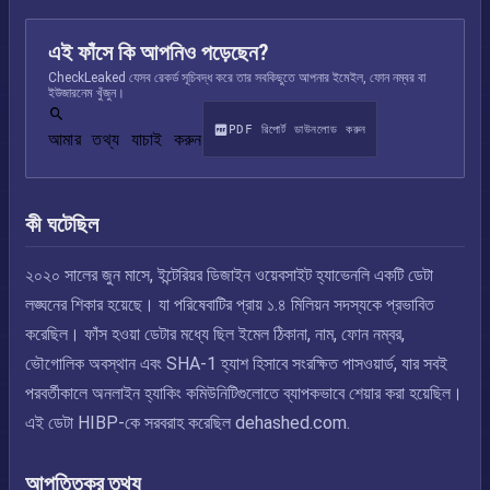
এই ফাঁসে কি আপনিও পড়েছেন?
CheckLeaked যেসব রেকর্ড সূচিবদ্ধ করে তার সবকিছুতে আপনার ইমেইল, ফোন নম্বর বা
ইউজারনেম খুঁজুন।
PDF রিপোর্ট ডাউনলোড করুন
আমার তথ্য যাচাই করুন
কী ঘটেছিল
২০২০ সালের জুন মাসে, ইন্টেরিয়র ডিজাইন ওয়েবসাইট হ্যাভেনলি একটি ডেটা
লঙ্ঘনের শিকার হয়েছে। যা পরিষেবাটির প্রায় ১.৪ মিলিয়ন সদস্যকে প্রভাবিত
করেছিল। ফাঁস হওয়া ডেটার মধ্যে ছিল ইমেল ঠিকানা, নাম, ফোন নম্বর,
ভৌগোলিক অবস্থান এবং SHA-1 হ্যাশ হিসাবে সংরক্ষিত পাসওয়ার্ড, যার সবই
পরবর্তীকালে অনলাইন হ্যাকিং কমিউনিটিগুলোতে ব্যাপকভাবে শেয়ার করা হয়েছিল।
এই ডেটা HIBP-কে সরবরাহ করেছিল dehashed.com.
আপত্তিকর তথ্য