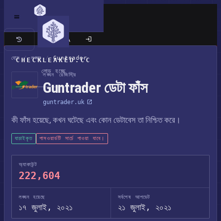
ক্লাসিক সাইট
হোম
/
লঙ্ঘন
/
Guntrader
CHECKLEAKED.CC
লোড হচ্ছে
লঙ্ঘন রেজিস্ট্রি
Guntrader ডেটা ফাঁস
guntrader.uk
কী ফাঁস হয়েছে, কখন ঘটেছে এবং কোন ডেটাবেস তা নিশ্চিত করে।
যাচাইকৃত
পাসওয়ার্ডটি সার্চে পাওয়া যাবে।
অ্যাকাউন্ট
222,604
লঙ্ঘন হয়েছে
সর্বশেষ আপডেট
১৭ জুলাই, ২০২১
২১ জুলাই, ২০২১