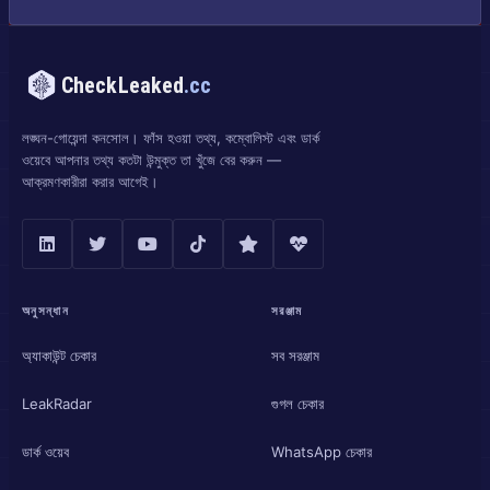
CheckLeaked
.cc
লঙ্ঘন-গোয়েন্দা কনসোল। ফাঁস হওয়া তথ্য, কম্বোলিস্ট এবং ডার্ক
ওয়েবে আপনার তথ্য কতটা উন্মুক্ত তা খুঁজে বের করুন —
আক্রমণকারীরা করার আগেই।
অনুসন্ধান
সরঞ্জাম
অ্যাকাউন্ট চেকার
সব সরঞ্জাম
LeakRadar
গুগল চেকার
ডার্ক ওয়েব
WhatsApp চেকার