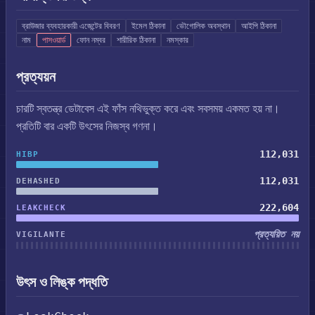
ব্রাউজার ব্যবহারকারী এজেন্টের বিবরণ
ইমেল ঠিকানা
ভৌগোলিক অবস্থান
আইপি ঠিকানা
নাম
পাসওয়ার্ড
ফোন নম্বর
শারীরিক ঠিকানা
নমস্কার
প্রত্যয়ন
চারটি স্বতন্ত্র ডেটাবেস এই ফাঁস নথিভুক্ত করে এবং সবসময় একমত হয় না।
প্রতিটি বার একটি উৎসের নিজস্ব গণনা।
112,031
HIBP
112,031
DEHASHED
222,604
LEAKCHECK
প্রত্যয়িত নয়
VIGILANTE
উৎস ও লিঙ্ক পদ্ধতি