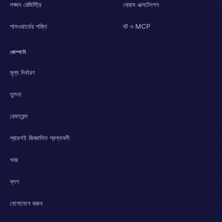
লঙ্ঘন রেজিস্ট্রি
ক্রোম এক্সটেনশন
পাসওয়ার্ডের শক্তি
বট ও MCP
কোম্পানি
মূল্য নির্ধারণ
তুলনা
রেফারেন্স
প্রায়শই জিজ্ঞাসিত প্রশ্নাবলী
খবর
ব্লগ
যোগাযোগ করুন