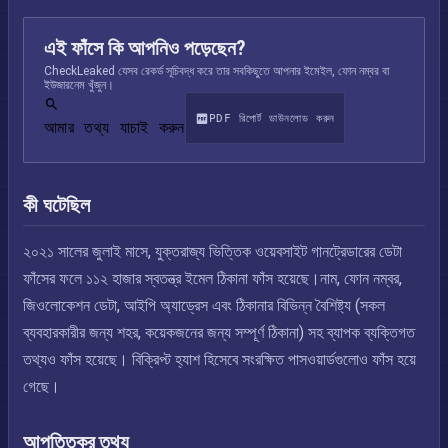
এই ফাঁসে কি আপনিও পড়েছেন?
CheckLeaked যেসব রেকর্ড সূচিবদ্ধ করে তার সবকিছুতে আপনার ইমেইল, ফোন নম্বর বা
ইউজারনেম খুঁজুন।
PDF রিপোর্ট ডাউনলোড করুন
আমার তথ্য যাচাই করুন
কী ঘটেছিল
২০২১ সালের জুলাই মাসে, যুক্তরাজ্য ভিত্তিক ওয়েবসাইট গানট্রেডারের ডেটা
ফাঁসের ফলে ১১২ হাজার স্বতন্ত্র ইমেল ঠিকানা ফাঁস হয়েছে।নাম, ফোন নম্বর,
জিওলোকেশন ডেটা, আইপি অ্যাড্রেস এবং ঠিকানার বিভিন্ন বৈশিষ্ট্য (সকল
ব্যবহারকারীর জন্য শহর, কয়েকজনের জন্য সম্পূর্ণ ঠিকানা) সহ ব্যাপক ব্যক্তিগত
তথ্যও ফাঁস হয়েছে। বিক্রিপ্ট হ্যাশ হিসেবে সংরক্ষিত পাসওয়ার্ডগুলোও ফাঁস হয়ে
গেছে।
আপত্তিকর তথ্য