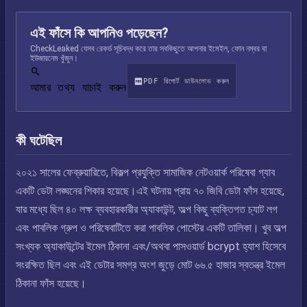
এই ফাঁসে কি আপনিও পড়েছেন?
CheckLeaked যেসব রেকর্ড সূচিবদ্ধ করে তার সবকিছুতে আপনার ইমেইল, ফোন নম্বর বা
ইউজারনেম খুঁজুন।
PDF রিপোর্ট ডাউনলোড করুন
আমার তথ্য যাচাই করুন
কী ঘটেছিল
২০২১ সালের ফেব্রুয়ারিতে, বিকল্প প্রযুক্তি সামাজিক নেটওয়ার্ক পরিষেবা গ্যাব
একটি ডেটা লঙ্ঘনের শিকার হয়েছে।এই ঘটনায় প্রায় ৭০ জিবি ডেটা ফাঁস হয়েছে,
যার মধ্যে ছিল ৪০ লক্ষ ব্যবহারকারীর অ্যাকাউন্ট, অল্প কিছু ব্যক্তিগত চ্যাট লগ
এবং পাবলিক গ্রুপ ও পরিষেবাটিতে করা পাবলিক পোস্টের একটি তালিকা। খুব অল্প
সংখ্যক অ্যাকাউন্টের ইমেল ঠিকানা এবং/অথবা পাসওয়ার্ড bcrypt হ্যাশ হিসেবে
সংরক্ষিত ছিল এবং এই ডেটার সমগ্র অংশ জুড়ে মোট ৬৬.৫ হাজার স্বতন্ত্র ইমেল
ঠিকানা ফাঁস হয়েছে।