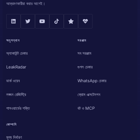
আক্রমণকারীরা করার আগেই।
অনুসন্ধান
সরঞ্জাম
অ্যাকাউন্ট চেকার
সব সরঞ্জাম
LeakRadar
গুগল চেকার
ডার্ক ওয়েব
WhatsApp চেকার
লঙ্ঘন রেজিস্ট্রি
ক্রোম এক্সটেনশন
পাসওয়ার্ডের শক্তি
বট ও MCP
কোম্পানি
মূল্য নির্ধারণ