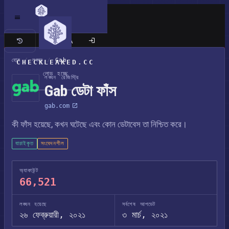
ক্লাসিক সাইট
হোম
/
লঙ্ঘন
/
Gab
CHECKLEAKED.CC
লোড হচ্ছে
লঙ্ঘন রেজিস্ট্রি
Gab ডেটা ফাঁস
gab.com
কী ফাঁস হয়েছে, কখন ঘটেছে এবং কোন ডেটাবেস তা নিশ্চিত করে।
যাচাইকৃত
সংবেদনশীল
অ্যাকাউন্ট
66,521
লঙ্ঘন হয়েছে
সর্বশেষ আপডেট
২৬ ফেব্রুয়ারী, ২০২১
৩ মার্চ, ২০২১