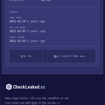
66,521
DEHASHED
সময়রেখা
লঙ্ঘন হয়েছে
2021-02-26
5 years ago
যোগ করা হয়েছে
2021-03-03
5 years ago
সর্বশেষ আপডেট
2021-03-03
5 years ago
সব ফাঁস
এই ডোমেইনটি নিরীক্ষা করুন
CheckLeaked
.cc
লঙ্ঘন-গোয়েন্দা কনসোল। ফাঁস হওয়া তথ্য, কম্বোলিস্ট এবং ডার্ক
ওয়েবে আপনার তথ্য কতটা উন্মুক্ত তা খুঁজে বের করুন —