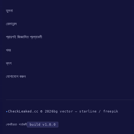
তুলনা
রেফারেন্স
প্রায়শই জিজ্ঞাসিত প্রশ্নাবলী
খবর
ব্লগ
যোগাযোগ করুন
▸
CheckLeaked.cc © 2026
bg vector — starline / freepik
গোপনীয়তা
·
শর্তাবলী
build v1.0.0