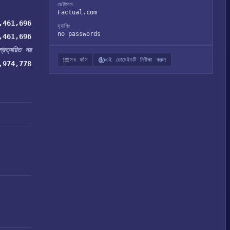
ডেটাবেস
Factual.com
,461,696
হ্যাশিং
no passwords
,461,696
প্রত্যয়িত নয়
সব ফাঁস
এই ডোমেইনটি নিরীক্ষা করুন
,974,778