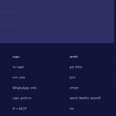
সরঞ্জাম
কোম্পানি
সব সরঞ্জাম
মূল্য নির্ধারণ
গুগল চেকার
তুলনা
WhatsApp চেকার
রেফারেন্স
ক্রোম এক্সটেনশন
প্রায়শই জিজ্ঞাসিত প্রশ্নাবলী
বট ও MCP
খবর