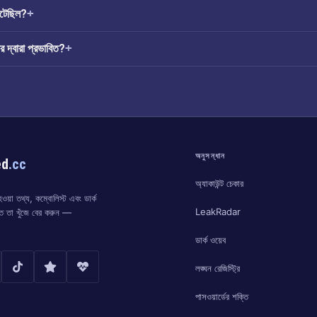
টেছিল?
দ্বারা প্রভাবিত?
অনুসন্ধান
ed
.cc
অ্যাকাউন্ট চেকার
য়া তথ্য, কম্বোলিস্ট এবং ডার্ক
LeakRadar
্ত তা খুঁজে বের করুন —
ডার্ক ওয়েব
লঙ্ঘন রেজিস্ট্রি
পাসওয়ার্ডের শক্তি