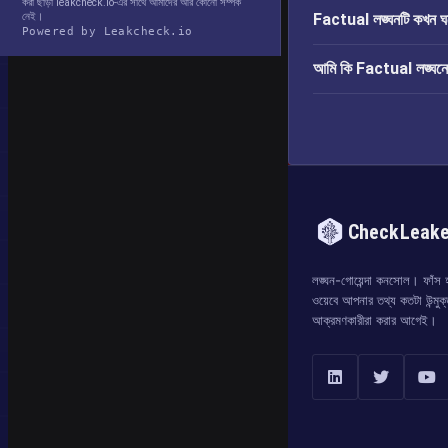
করা ছাড়া leakcheck.io-এর সাথে আমাদের আর কোনো সম্পর্ক
নেই।
Factual লঙ্ঘনটি কখন ঘ
Powered by Leakcheck.io
আমি কি Factual লঙ্ঘনের 
CheckLeak
লঙ্ঘন-গোয়েন্দা কনসোল। ফাঁস হও
ওয়েবে আপনার তথ্য কতটা উন্মুক
আক্রমণকারীরা করার আগেই।