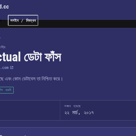
d.cc
লা
লগইন / নিবন্ধন
l
্ট্রি
tual ডেটা ফাঁস
.com
েছে এবং কোন ডেটাবেস তা নিশ্চিত করে।
াঁস হয়নি
লঙ্ঘন হয়েছে
২২ মার্চ, ২০১৭