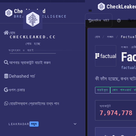
CheckLeake
CheckLeaked
BREACH INTELLIGENCE
বাং
ক্লাসিক সাইট
হোম
CHECKLEAKED.CC
হোম
/
লঙ্ঘন
/
Factua
লোড হচ্ছে
লঙ্ঘন রেজিস
অনুসন্ধান ও যাচাই
Fac
আপনার অ্যাকাউন্ট যাচাই করুন
factual
Dehashed সার্চ
কী ফাঁস হয়েছে, কখন ঘট
গুগল চেকার
যাচাইকৃত
কোন পাসওয়ার্ড ফ
হোয়াটসঅ্যাপ প্রোফাইলের তথ্য পান
অ্যাকাউন্ট
7,974,778
নতুন
LEAKRADAR