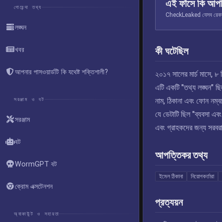
এই ফাঁসে কি আপ
গোয়েন্দা তথ্য
CheckLeaked যেসব রেকর্ড স
লঙ্ঘন
কী ঘটেছিল
খবর
আপনার পাসওয়ার্ডটি কি যথেষ্ট শক্তিশালী?
২০১৭ সালের মার্চ মাসে, ৮
এটি একটি "তথ্য লঙ্ঘন" ছ
সরঞ্জাম ও বট
নাম, ঠিকানা এবং ফোন নম্বর
যে ডেটাটি ছিল "ব্যবসা এবং 
সরঞ্জাম
এবং গ্রাহকদের জন্য সরব
বট
আপত্তিকর তথ্য
WormGPT বট
ইমেল ঠিকানা
নিয়োগকর্তারা
ক্রোম এক্সটেনশন
প্রত্যয়ন
অ্যাকাউন্ট ও সহায়তা