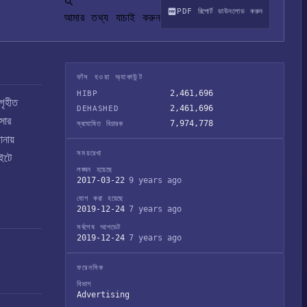
PDF রিপোর্ট ডাউনলোড করুন
আমার তথ্য যাচাই করুন
ফাঁস হওয়া অ্যাকাউন্ট
2,461,696
HIBP
গৃহীত
2,461,696
DEHASHED
সার
7,974,778
স্বঘোষিত বিচারক
ানায়
সময়রেখা
াইটে
লঙ্ঘন হয়েছে
2017-03-22
9 years ago
যোগ করা হয়েছে
2019-12-24
7 years ago
সর্বশেষ আপডেট
2019-12-24
7 years ago
ফরেনসিক
বিভাগ
Advertising