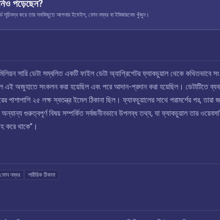
নিও পড়েছেন?
ূচিবদ্ধ করে তার সবকিছুতে আপনার ইমেইল, ফোন নম্বর বা ইউজারনেম খুঁজুন।
 মিলিয়ন সারি ডেটা সম্বলিত একটি ফাইল ডেটা অ্যাগ্রিগেটর ফ্যাকচুয়াল থেকে কথিতভাবে সং
িল এই অজুহাতে সংকলন করা হয়েছিল এবং পরে আদান-প্রদান করা হয়েছিল। ডেটাটিতে ব্যব
ের পাশাপাশি ২৫ লক্ষ স্বতন্ত্র ইমেল ঠিকানা ছিল। ফ্যাকচুয়ালের সাথে পরামর্শের পর, তারা জ
অন্যান্য গুরুত্বপূর্ণ বিষয় সম্পর্কিত সর্বজনীনভাবে উপলব্ধ তথ্য, যা ফ্যাকচুয়াল তার ওয়েবস
রাহ করে থাকে"।
ফোন নম্বর
শারীরিক ঠিকানা