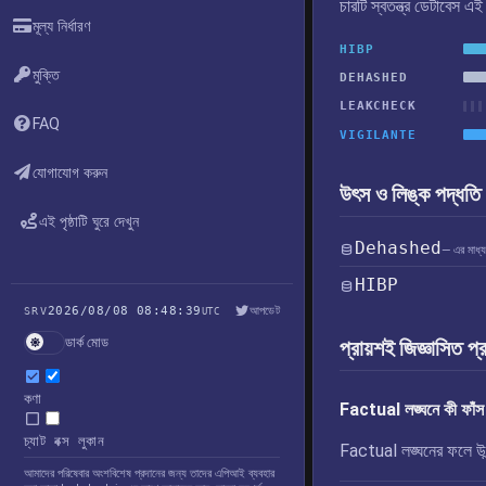
চারটি স্বতন্ত্র ডেটাবেস 
মূল্য নির্ধারণ
HIBP
মুক্তি
DEHASHED
LEAKCHECK
FAQ
VIGILANTE
যোগাযোগ করুন
উৎস ও লিঙ্ক পদ্ধতি
এই পৃষ্ঠাটি ঘুরে দেখুন
Dehashed
— এর মাধ্য
HIBP
2026/08/08 08:48:39
আপডেট
SRV
UTC
ডার্ক মোড
প্রায়শই জিজ্ঞাসিত প্
কণা
Factual লঙ্ঘনে কী ফাঁস
চ্যাট বক্স লুকান
Factual লঙ্ঘনের ফলে উন্ম
আমাদের পরিষেবার অংশবিশেষ প্রদানের জন্য তাদের এপিআই ব্যবহার