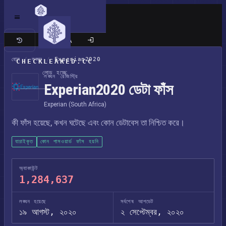
ক্লাসিক সাইট
হোম
/
লঙ্ঘন
/
Experian2020
CHECKLEAKED.CC
লোড হচ্ছে
লঙ্ঘন রেজিস্ট্রি
Experian2020 ডেটা ফাঁস
Experian (South Africa)
কী ফাঁস হয়েছে, কখন ঘটেছে এবং কোন ডেটাবেস তা নিশ্চিত করে।
যাচাইকৃত
কোন পাসওয়ার্ড ফাঁস হয়নি
অ্যাকাউন্ট
1,284,637
লঙ্ঘন হয়েছে
সর্বশেষ আপডেট
১৯ আগস্ট, ২০২০
২ সেপ্টেম্বর, ২০২০