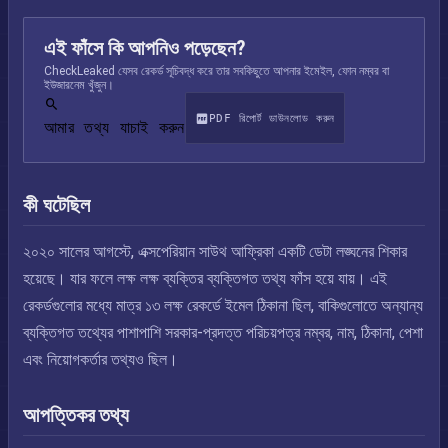
এই ফাঁসে কি আপনিও পড়েছেন?
CheckLeaked যেসব রেকর্ড সূচিবদ্ধ করে তার সবকিছুতে আপনার ইমেইল, ফোন নম্বর বা
ইউজারনেম খুঁজুন।
PDF রিপোর্ট ডাউনলোড করুন
আমার তথ্য যাচাই করুন
কী ঘটেছিল
২০২০ সালের আগস্টে, এক্সপেরিয়ান সাউথ আফ্রিকা একটি ডেটা লঙ্ঘনের শিকার
হয়েছে। যার ফলে লক্ষ লক্ষ ব্যক্তির ব্যক্তিগত তথ্য ফাঁস হয়ে যায়। এই
রেকর্ডগুলোর মধ্যে মাত্র ১৩ লক্ষ রেকর্ডে ইমেল ঠিকানা ছিল, বাকিগুলোতে অন্যান্য
ব্যক্তিগত তথ্যের পাশাপাশি সরকার-প্রদত্ত পরিচয়পত্র নম্বর, নাম, ঠিকানা, পেশা
এবং নিয়োগকর্তার তথ্যও ছিল।
আপত্তিকর তথ্য