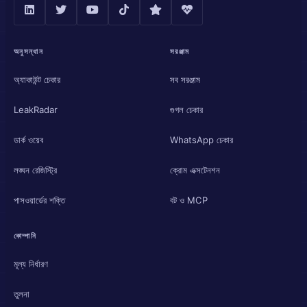
অনুসন্ধান
সরঞ্জাম
অ্যাকাউন্ট চেকার
সব সরঞ্জাম
LeakRadar
গুগল চেকার
ডার্ক ওয়েব
WhatsApp চেকার
লঙ্ঘন রেজিস্ট্রি
ক্রোম এক্সটেনশন
পাসওয়ার্ডের শক্তি
বট ও MCP
কোম্পানি
মূল্য নির্ধারণ
তুলনা