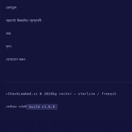
রেফারেন্স
প্রায়শই জিজ্ঞাসিত প্রশ্নাবলী
খবর
ব্লগ
যোগাযোগ করুন
▸
CheckLeaked.cc © 2026
bg vector — starline / freepik
গোপনীয়তা
·
শর্তাবলী
build v1.0.0