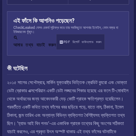
এই ফাঁসে কি আপনিও পড়েছেন?
CheckLeaked যেসব রেকর্ড সূচিবদ্ধ করে তার সবকিছুতে আপনার ইমেইল, ফোন নম্বর বা
ইউজারনেম খুঁজুন।
PDF রিপোর্ট ডাউনলোড করুন
আমার তথ্য যাচাই করুন
কী ঘটেছিল
২০১৫ সালের সেপ্টেম্বরে, মার্কিন যুক্তরাষ্ট্র ভিত্তিক ক্রেডিট ব্যুরো এবং ভোক্তা
ডেটা ব্রোকার এক্সপেরিয়ান একটি ডেটা লঙ্ঘনের শিকার হয়েছে এর ফলে টি-মোবাইল
থেকে অর্থায়নের জন্য আবেদনকারী দেড় কোটি গ্রাহক ক্ষতিগ্রস্ত হয়েছিলেন।
পরবর্তীতে একটি কথিত তথ্য ফাঁসের খবর ছড়িয়ে পড়ে, যাতে নাম, ঠিকানা, ইমেল
ঠিকানা, জন্ম তারিখ এবং অন্যান্য বিভিন্ন ব্যক্তিগত বৈশিষ্ট্যসহ ব্যক্তিগত তথ্য
ছিল। 'হ্যাভ আই বিন পনড'-এর একাধিক গ্রাহক তথ্যের কিছু অংশের সঠিকতা
যাচাই করলেও, এর প্রকৃত উৎস অস্পষ্ট থাকায় এই তথ্য ফাঁসের ঘটনাটিকে