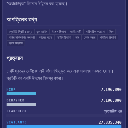
"অযাচাইকৃত" হিসেবে চিহ্নিত করা হয়েছে।
আপত্তিকর তথ্য
ক্রেডিট স্থিতির তথ্য
জন্ম তারিখ
ইমেল ঠিকানা
জাতিগোষ্ঠী
পারিবারিক কাঠামো
লিঙ্গ
বাড়ির মালিকানার অবস্থা
আয়ের স্তর
আইপি ঠিকানা
নাম
ফোন নম্বর
শারীরিক ঠিকানা
ক্রয় অভ্যাস
প্রত্যয়ন
চারটি স্বতন্ত্র ডেটাবেস এই ফাঁস নথিভুক্ত করে এবং সবসময় একমত হয় না।
প্রতিটি বার একটি উৎসের নিজস্ব গণনা।
7,196,890
HIBP
7,196,890
DEHASHED
প্রত্যয়িত নয়
LEAKCHECK
27,835,340
VIGILANTE