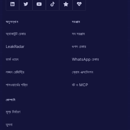
অনুসন্ধান
সরঞ্জাম
অ্যাকাউন্ট চেকার
সব সরঞ্জাম
LeakRadar
গুগল চেকার
ডার্ক ওয়েব
WhatsApp চেকার
লঙ্ঘন রেজিস্ট্রি
ক্রোম এক্সটেনশন
পাসওয়ার্ডের শক্তি
বট ও MCP
কোম্পানি
মূল্য নির্ধারণ
তুলনা