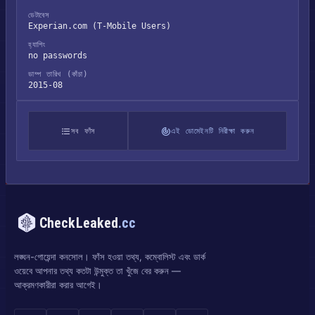
ডেটাবেস
Experian.com (T-Mobile Users)
হ্যাশিং
no passwords
ডাম্প তারিখ (কাঁচা)
2015-08
সব ফাঁস
এই ডোমেইনটি নিরীক্ষা করুন
CheckLeaked
.cc
লঙ্ঘন-গোয়েন্দা কনসোল। ফাঁস হওয়া তথ্য, কম্বোলিস্ট এবং ডার্ক
ওয়েবে আপনার তথ্য কতটা উন্মুক্ত তা খুঁজে বের করুন —
আক্রমণকারীরা করার আগেই।