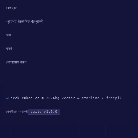
রেফারেন্স
প্রায়শই জিজ্ঞাসিত প্রশ্নাবলী
খবর
ব্লগ
যোগাযোগ করুন
▸
CheckLeaked.cc © 2026
bg vector — starline / freepik
গোপনীয়তা
·
শর্তাবলী
build v1.0.0