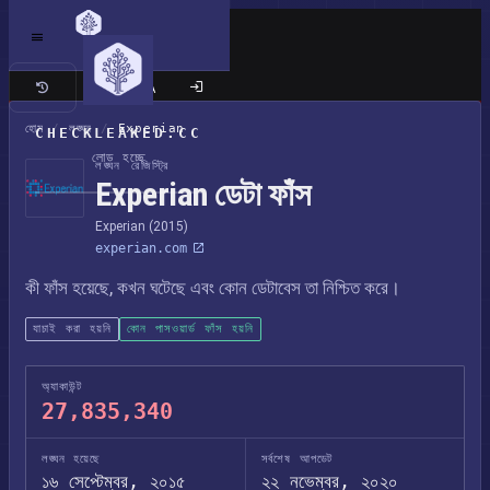
ক্লাসিক সাইট
হোম
/
লঙ্ঘন
/
Experian
CHECKLEAKED.CC
লোড হচ্ছে
লঙ্ঘন রেজিস্ট্রি
Experian ডেটা ফাঁস
Experian (2015)
experian.com
কী ফাঁস হয়েছে, কখন ঘটেছে এবং কোন ডেটাবেস তা নিশ্চিত করে।
যাচাই করা হয়নি
কোন পাসওয়ার্ড ফাঁস হয়নি
অ্যাকাউন্ট
27,835,340
লঙ্ঘন হয়েছে
সর্বশেষ আপডেট
১৬ সেপ্টেম্বর, ২০১৫
২২ নভেম্বর, ২০২০