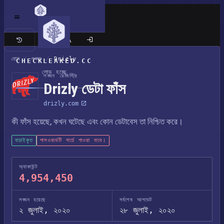
ক্লাসিক সাইট
হোম
/
লঙ্ঘন
/
Drizly
CHECKLEAKED.CC
লোড হচ্ছে
লঙ্ঘন রেজিস্ট্রি
Drizly ডেটা ফাঁস
drizly.com
কী ফাঁস হয়েছে, কখন ঘটেছে এবং কোন ডেটাবেস তা নিশ্চিত করে।
যাচাইকৃত
পাসওয়ার্ডটি সার্চে পাওয়া যাবে।
অ্যাকাউন্ট
4,954,450
লঙ্ঘন হয়েছে
সর্বশেষ আপডেট
২ জুলাই, ২০২০
২৮ জুলাই, ২০২০