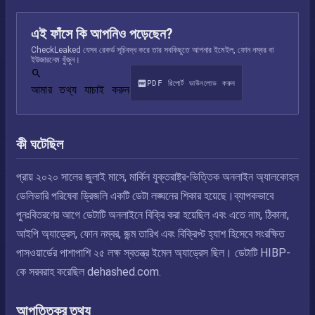
এই ফাঁসে কি আপনিও পড়েছেন?
CheckLeaked যেসব রেকর্ড সূচিবদ্ধ করে তার সবকিছুতে আপনার ইমেইল, ফোন নম্বর বা
ইউজারনেম খুঁজুন।
PDF রিপোর্ট ডাউনলোড করুন
আমার তথ্য যাচাই করুন
কী ঘটেছিল
প্রায় ২০২০ সালের জুলাই মাসে, মার্কিন যুক্তরাষ্ট্র-ভিত্তিক অনলাইন অ্যালকোহল
ডেলিভারি পরিষেবা ড্রিজলি একটি ডেটা লঙ্ঘনের শিকার হয়েছে।ব্যাপকভাবে
পুনঃবিতরণের আগে ডেটাটি অনলাইনে বিক্রি করা হয়েছিল এবং এতে নাম, ঠিকানা,
আইপি অ্যাড্রেস, ফোন নম্বর, জন্ম তারিখ এবং বিক্রিপ্ট হ্যাশ হিসেবে সংরক্ষিত
পাসওয়ার্ডের পাশাপাশি ২৫ লক্ষ স্বতন্ত্র ইমেল অ্যাড্রেস ছিল। ডেটাটি HIBP-
কে সরবরাহ করেছিল dehashed.com.
আপত্তিকর তথ্য