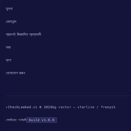
তুলনা
রেফারেন্স
প্রায়শই জিজ্ঞাসিত প্রশ্নাবলী
খবর
ব্লগ
যোগাযোগ করুন
▸
CheckLeaked.cc © 2026
bg vector — starline / freepik
গোপনীয়তা
·
শর্তাবলী
build v1.0.0