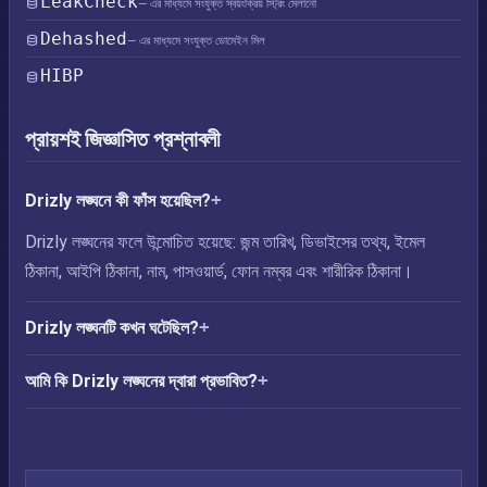
LeakCheck
— এর মাধ্যমে সংযুক্ত স্বয়ংক্রিয় স্ট্রিং মেলানো
Dehashed
— এর মাধ্যমে সংযুক্ত ডোমেইন মিল
HIBP
প্রায়শই জিজ্ঞাসিত প্রশ্নাবলী
Drizly লঙ্ঘনে কী ফাঁস হয়েছিল?
Drizly লঙ্ঘনের ফলে উন্মোচিত হয়েছে: জন্ম তারিখ, ডিভাইসের তথ্য, ইমেল
ঠিকানা, আইপি ঠিকানা, নাম, পাসওয়ার্ড, ফোন নম্বর এবং শারীরিক ঠিকানা।
Drizly লঙ্ঘনটি কখন ঘটেছিল?
আমি কি Drizly লঙ্ঘনের দ্বারা প্রভাবিত?