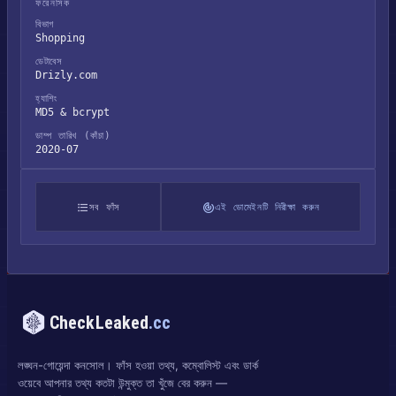
ফরেনসিক
বিভাগ
Shopping
ডেটাবেস
Drizly.com
হ্যাশিং
MD5 & bcrypt
ডাম্প তারিখ (কাঁচা)
2020-07
সব ফাঁস
এই ডোমেইনটি নিরীক্ষা করুন
CheckLeaked
.cc
লঙ্ঘন-গোয়েন্দা কনসোল। ফাঁস হওয়া তথ্য, কম্বোলিস্ট এবং ডার্ক
ওয়েবে আপনার তথ্য কতটা উন্মুক্ত তা খুঁজে বের করুন —