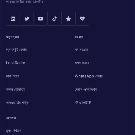
আক্রমণকারীরা করার আগেই।
অনুসন্ধান
সরঞ্জাম
অ্যাকাউন্ট চেকার
সব সরঞ্জাম
LeakRadar
গুগল চেকার
ডার্ক ওয়েব
WhatsApp চেকার
লঙ্ঘন রেজিস্ট্রি
ক্রোম এক্সটেনশন
পাসওয়ার্ডের শক্তি
বট ও MCP
কোম্পানি
মূল্য নির্ধারণ