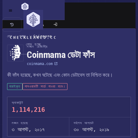
ক্লাসিক সাইট
হোম
/
লঙ্ঘন
/
Coinmama
CHECKLEAKED.CC
লোড হচ্ছে
লঙ্ঘন রেজিস্ট্রি
Coinmama ডেটা ফাঁস
coinmama.com
কী ফাঁস হয়েছে, কখন ঘটেছে এবং কোন ডেটাবেস তা নিশ্চিত করে।
যাচাইকৃত
পাসওয়ার্ডটি সার্চে পাওয়া যাবে।
অ্যাকাউন্ট
1,114,216
লঙ্ঘন হয়েছে
সর্বশেষ আপডেট
৩ আগস্ট, ২০১৭
৩০ আগস্ট, ২০১৯