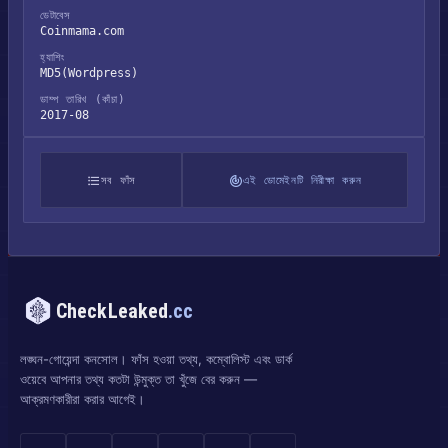
ডেটাবেস
Coinmama.com
হ্যাশিং
MD5(Wordpress)
ডাম্প তারিখ (কাঁচা)
2017-08
সব ফাঁস
এই ডোমেইনটি নিরীক্ষা করুন
CheckLeaked
.cc
লঙ্ঘন-গোয়েন্দা কনসোল। ফাঁস হওয়া তথ্য, কম্বোলিস্ট এবং ডার্ক
ওয়েবে আপনার তথ্য কতটা উন্মুক্ত তা খুঁজে বের করুন —
আক্রমণকারীরা করার আগেই।