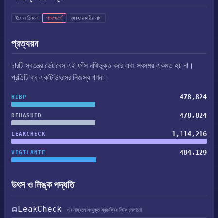
ইমেল ঠিকানা
পাসওয়ার্ড
ব্যবহারকারীর নাম
প্রত্যয়ন
চারটি স্বতন্ত্র ডেটাবেস এই ফাঁস নথিভুক্ত করে এবং সবসময় একমত হয় না।
প্রতিটি বার একটি উৎসের নিজস্ব গণনা।
478,824
HIBP
478,824
DEHASHED
1,114,216
LEAKCHECK
484,129
VIGILANTE
উৎস ও লিঙ্ক পদ্ধতি
LeakCheck
— এর মাধ্যমে সংযুক্ত স্বয়ংক্রিয় স্ট্রিং মেলানো