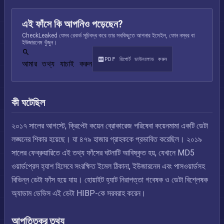
এই ফাঁসে কি আপনিও পড়েছেন?
CheckLeaked যেসব রেকর্ড সূচিবদ্ধ করে তার সবকিছুতে আপনার ইমেইল, ফোন নম্বর বা
ইউজারনেম খুঁজুন।
PDF রিপোর্ট ডাউনলোড করুন
আমার তথ্য যাচাই করুন
কী ঘটেছিল
২০১৭ সালের আগস্টে, ক্রিপ্টো কয়েন ব্রোকারেজ পরিষেবা কয়েনমামা একটি ডেটা
লঙ্ঘনের শিকার হয়েছে। যা ৪৭৯ হাজার গ্রাহককে প্রভাবিত করেছিল। ২০১৯
সালের ফেব্রুয়ারিতে এই তথ্য ফাঁসের ঘটনাটি আবিষ্কৃত হয়, যেখানে MD5
ওয়ার্ডপ্রেস হ্যাশ হিসেবে সংরক্ষিত ইমেল ঠিকানা, ইউজারনেম এবং পাসওয়ার্ডসহ
বিভিন্ন ডেটা ফাঁস হয়ে যায়। হোয়াইট হ্যাট নিরাপত্তা গবেষক ও ডেটা বিশ্লেষক
অ্যাডাম ডেভিস এই ডেটা HIBP-কে সরবরাহ করেন।
আপত্তিকর তথ্য