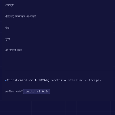
রেফারেন্স
প্রায়শই জিজ্ঞাসিত প্রশ্নাবলী
খবর
ব্লগ
যোগাযোগ করুন
▸
CheckLeaked.cc © 2026
bg vector — starline / freepik
গোপনীয়তা
·
শর্তাবলী
build v1.0.0