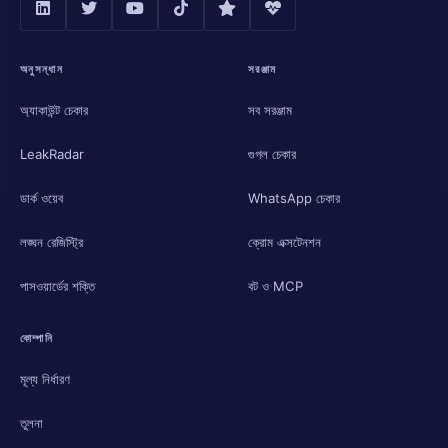
অনুসন্ধান
সরঞ্জাম
অ্যাকাউন্ট চেকার
সব সরঞ্জাম
LeakRadar
গুগল চেকার
ডার্ক ওয়েব
WhatsApp চেকার
লঙ্ঘন রেজিস্ট্রি
ক্রোম এক্সটেনশন
পাসওয়ার্ডের শক্তি
বট ও MCP
কোম্পানি
মূল্য নির্ধারণ
তুলনা