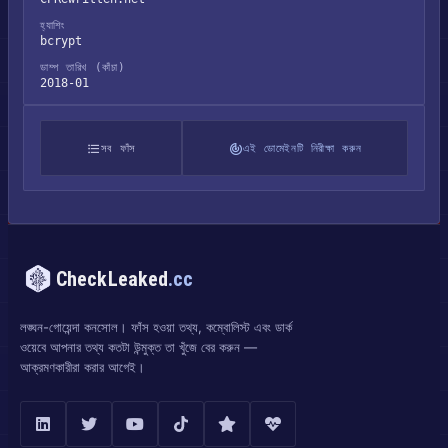
হ্যাশিং
bcrypt
ডাম্প তারিখ (কাঁচা)
2018-01
সব ফাঁস
এই ডোমেইনটি নিরীক্ষা করুন
CheckLeaked
.cc
লঙ্ঘন-গোয়েন্দা কনসোল। ফাঁস হওয়া তথ্য, কম্বোলিস্ট এবং ডার্ক
ওয়েবে আপনার তথ্য কতটা উন্মুক্ত তা খুঁজে বের করুন —
আক্রমণকারীরা করার আগেই।