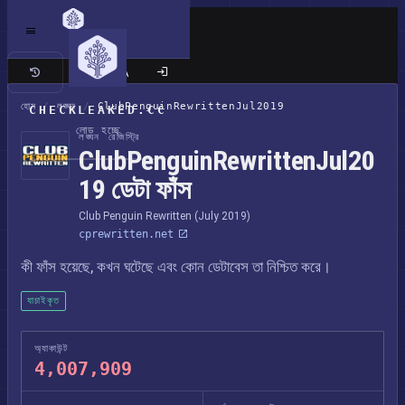
ক্লাসিক সাইট
হোম
/
লঙ্ঘন
/
ClubPenguinRewrittenJul2019
CHECKLEAKED.CC
লোড হচ্ছে
লঙ্ঘন রেজিস্ট্রি
ClubPenguinRewrittenJul20
19 ডেটা ফাঁস
Club Penguin Rewritten (July 2019)
cprewritten.net
কী ফাঁস হয়েছে, কখন ঘটেছে এবং কোন ডেটাবেস তা নিশ্চিত করে।
যাচাইকৃত
অ্যাকাউন্ট
4,007,909