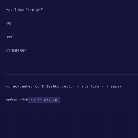
প্রায়শই জিজ্ঞাসিত প্রশ্নাবলী
খবর
ব্লগ
যোগাযোগ করুন
▸
CheckLeaked.cc © 2026
bg vector — starline / freepik
গোপনীয়তা
·
শর্তাবলী
build v1.0.0