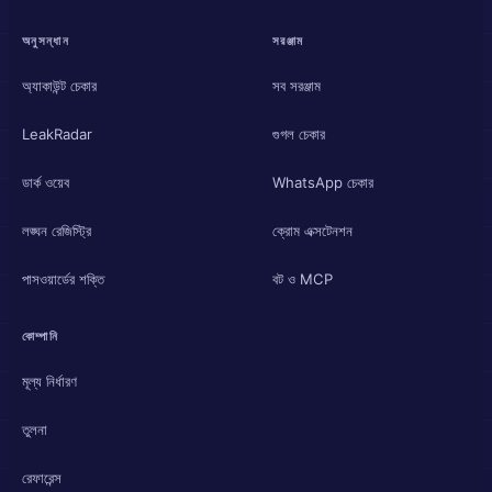
অনুসন্ধান
সরঞ্জাম
অ্যাকাউন্ট চেকার
সব সরঞ্জাম
LeakRadar
গুগল চেকার
ডার্ক ওয়েব
WhatsApp চেকার
লঙ্ঘন রেজিস্ট্রি
ক্রোম এক্সটেনশন
পাসওয়ার্ডের শক্তি
বট ও MCP
কোম্পানি
মূল্য নির্ধারণ
তুলনা
রেফারেন্স