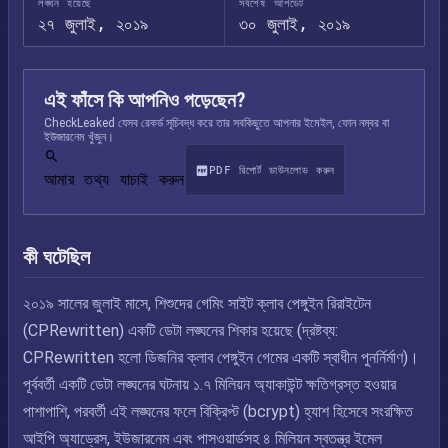
লঙ্ঘন হয়েছে
সর্বশেষ আপডেট
২৭ জুলাই, ২০১৯
৩০ জুলাই, ২০১৯
এই ফাঁসে কি আপনিও পড়েছেন?
CheckLeaked যেসব রেকর্ড সূচিবদ্ধ করে তার সবকিছুতে আপনার ইমেইল, ফোন নম্বর বা
ইউজারনেম খুঁজুন।
PDF রিপোর্ট ডাউনলোড করুন
আমার তথ্য যাচাই করুন
কী ঘটেছিল
২০১৯ সালের জুলাই মাসে, শিশুদের গেমিং সাইট ক্লাব পেঙ্গুইন রিরাইটেন
(CPRewritten) একটি ডেটা লঙ্ঘনের শিকার হয়েছে (দ্রষ্টব্য:
CPRewritten হলো ডিজনির ক্লাব পেঙ্গুইন গেমের একটি স্বাধীন পুনর্নির্মাণ)।
পূর্ববর্তী একটি ডেটা লঙ্ঘনের ঘটনায় ১.৭ মিলিয়ন অ্যাকাউন্ট ক্ষতিগ্রস্ত হওয়ার
পাশাপাশি, পরবর্তী এই লঙ্ঘনের ফলে বিক্রিপ্ট (bcrypt) হ্যাশ হিসেবে সংরক্ষিত
আইপি অ্যাড্রেস, ইউজারনেম এবং পাসওয়ার্ডসহ ৪ মিলিয়ন স্বতন্ত্র ইমেল