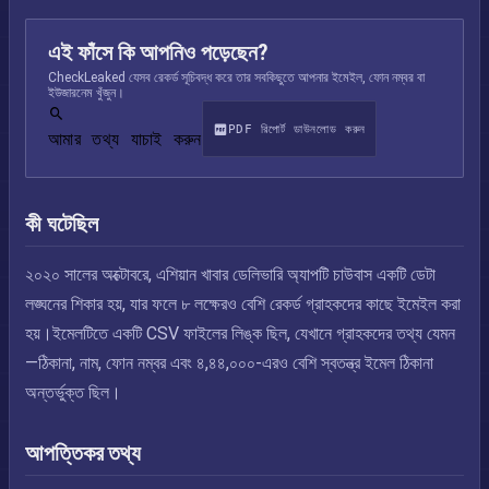
এই ফাঁসে কি আপনিও পড়েছেন?
CheckLeaked যেসব রেকর্ড সূচিবদ্ধ করে তার সবকিছুতে আপনার ইমেইল, ফোন নম্বর বা
ইউজারনেম খুঁজুন।
PDF রিপোর্ট ডাউনলোড করুন
আমার তথ্য যাচাই করুন
কী ঘটেছিল
২০২০ সালের অক্টোবরে, এশিয়ান খাবার ডেলিভারি অ্যাপটি চাউবাস একটি ডেটা
লঙ্ঘনের শিকার হয়, যার ফলে ৮ লক্ষেরও বেশি রেকর্ড গ্রাহকদের কাছে ইমেইল করা
হয়।ইমেলটিতে একটি CSV ফাইলের লিঙ্ক ছিল, যেখানে গ্রাহকদের তথ্য যেমন
—ঠিকানা, নাম, ফোন নম্বর এবং ৪,৪৪,০০০-এরও বেশি স্বতন্ত্র ইমেল ঠিকানা
অন্তর্ভুক্ত ছিল।
আপত্তিকর তথ্য