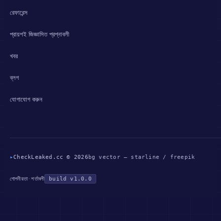
রেফারেন্স
প্রায়শই জিজ্ঞাসিত প্রশ্নাবলী
খবর
ব্লগ
যোগাযোগ করুন
▸
CheckLeaked.cc © 2026
bg vector — starline / freepik
গোপনীয়তা
·
শর্তাবলী
build v1.0.0