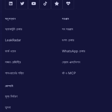
অনুসন্ধান
সরঞ্জাম
অ্যাকাউন্ট চেকার
সব সরঞ্জাম
LeakRadar
গুগল চেকার
ডার্ক ওয়েব
WhatsApp চেকার
লঙ্ঘন রেজিস্ট্রি
ক্রোম এক্সটেনশন
পাসওয়ার্ডের শক্তি
বট ও MCP
কোম্পানি
মূল্য নির্ধারণ
তুলনা