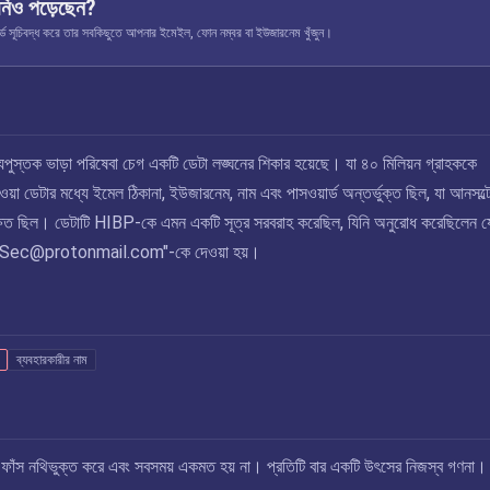
নিও পড়েছেন?
ূচিবদ্ধ করে তার সবকিছুতে আপনার ইমেইল, ফোন নম্বর বা ইউজারনেম খুঁজুন।
যপুস্তক ভাড়া পরিষেবা চেগ একটি ডেটা লঙ্ঘনের শিকার হয়েছে। যা ৪০ মিলিয়ন গ্রাহককে
়া ডেটার মধ্যে ইমেল ঠিকানা, ইউজারনেম, নাম এবং পাসওয়ার্ড অন্তর্ভুক্ত ছিল, যা আনসল্
ষিত ছিল। ডেটাটি HIBP-কে এমন একটি সূত্র সরবরাহ করেছিল, যিনি অনুরোধ করেছিলেন য
.Sec@protonmail.com
"-কে দেওয়া হয়।
ব্যবহারকারীর নাম
এই ফাঁস নথিভুক্ত করে এবং সবসময় একমত হয় না। প্রতিটি বার একটি উৎসের নিজস্ব গণনা।