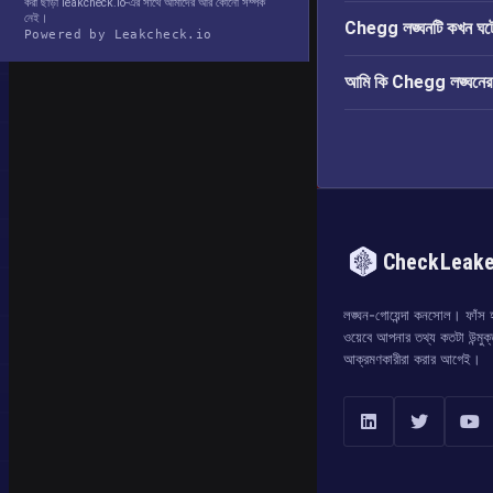
করা ছাড়া leakcheck.io-এর সাথে আমাদের আর কোনো সম্পর্ক
নেই।
Chegg লঙ্ঘনটি কখন ঘট
Powered by Leakcheck.io
আমি কি Chegg লঙ্ঘনের দ
CheckLeak
লঙ্ঘন-গোয়েন্দা কনসোল। ফাঁস হও
ওয়েবে আপনার তথ্য কতটা উন্মুক
আক্রমণকারীরা করার আগেই।