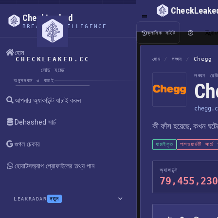
CheckLeake
CheckLeaked
BREACH INTELLIGENCE
বাং
ক্লাসিক সাইট
হোম
CHECKLEAKED.CC
হোম
/
লঙ্ঘন
/
Chegg
লোড হচ্ছে
লঙ্ঘন রেজিস
অনুসন্ধান ও যাচাই
Che
আপনার অ্যাকাউন্ট যাচাই করুন
chegg.c
Dehashed সার্চ
কী ফাঁস হয়েছে, কখন ঘট
গুগল চেকার
যাচাইকৃত
পাসওয়ার্ডটি সার্চ
হোয়াটসঅ্যাপ প্রোফাইলের তথ্য পান
অ্যাকাউন্ট
79,455,230
নতুন
LEAKRADAR