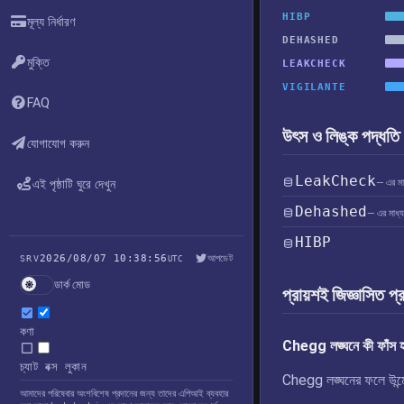
HIBP
মূল্য নির্ধারণ
DEHASHED
মুক্তি
LEAKCHECK
VIGILANTE
FAQ
উৎস ও লিঙ্ক পদ্ধতি
যোগাযোগ করুন
LeakCheck
এই পৃষ্ঠাটি ঘুরে দেখুন
— এর মাধ্
Dehashed
— এর মাধ্য
HIBP
2026/08/07 10:38:56
আপডেট
SRV
UTC
ডার্ক মোড
প্রায়শই জিজ্ঞাসিত প্
কণা
Chegg লঙ্ঘনে কী ফাঁস হ
চ্যাট বক্স লুকান
Chegg লঙ্ঘনের ফলে উন্মোচ
আমাদের পরিষেবার অংশবিশেষ প্রদানের জন্য তাদের এপিআই ব্যবহার