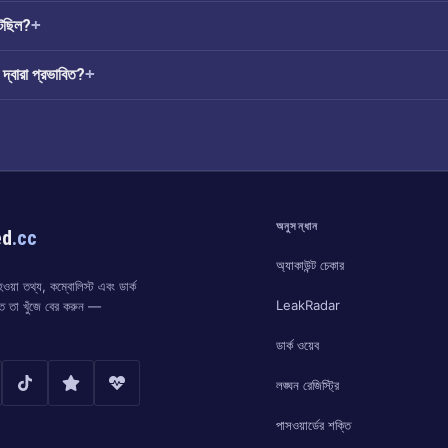
েছিল?
্বারা প্রভাবিত?
অনুসন্ধান
ed
.cc
অ্যাকাউন্ট চেকার
য়া তথ্য, কম্বোলিস্ট এবং ডার্ক
LeakRadar
্ত তা খুঁজে বের করুন —
ডার্ক ওয়েব
লঙ্ঘন রেজিস্ট্রি
পাসওয়ার্ডের শক্তি