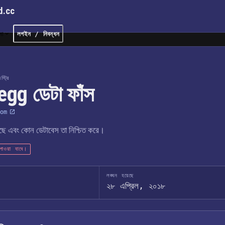
d.cc
লা
লগইন / নিবন্ধন
্ট্রি
gg ডেটা ফাঁস
om
েছে এবং কোন ডেটাবেস তা নিশ্চিত করে।
ে পাওয়া যাবে।
লঙ্ঘন হয়েছে
২৮ এপ্রিল, ২০১৮