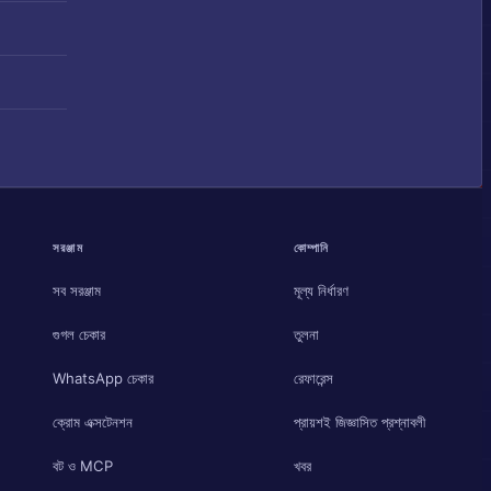
সরঞ্জাম
কোম্পানি
সব সরঞ্জাম
মূল্য নির্ধারণ
গুগল চেকার
তুলনা
WhatsApp চেকার
রেফারেন্স
ক্রোম এক্সটেনশন
প্রায়শই জিজ্ঞাসিত প্রশ্নাবলী
বট ও MCP
খবর