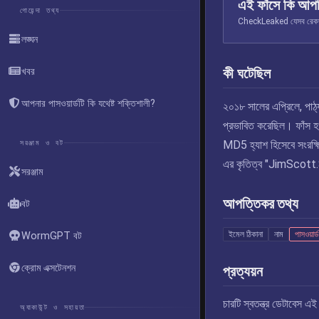
এই ফাঁসে কি আপ
গোয়েন্দা তথ্য
CheckLeaked যেসব রেকর্ড স
লঙ্ঘন
কী ঘটেছিল
খবর
আপনার পাসওয়ার্ডটি কি যথেষ্ট শক্তিশালী?
২০১৮ সালের এপ্রিলে, পাঠ্
প্রভাবিত করেছিল। ফাঁস হওয
সরঞ্জাম ও বট
MD5 হ্যাশ হিসেবে সংরক্
এর কৃতিত্ব "
JimScott
সরঞ্জাম
আপত্তিকর তথ্য
বট
ইমেল ঠিকানা
নাম
পাসওয়ার্ড
WormGPT বট
ক্রোম এক্সটেনশন
প্রত্যয়ন
চারটি স্বতন্ত্র ডেটাবেস 
অ্যাকাউন্ট ও সহায়তা