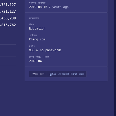
সর্বশেষ আপডেট
,721,127
2019-08-16
7 years ago
,721,127
,455,230
ফরেনসিক
,815,762
বিভাগ
Education
ডেটাবেস
Chegg.com
হ্যাশিং
MD5 & no passwords
ডাম্প তারিখ (কাঁচা)
2018-04
সব ফাঁস
এই ডোমেইনটি নিরীক্ষা করুন