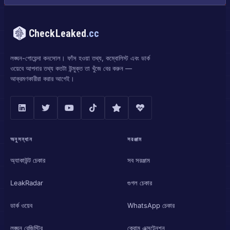
CheckLeaked
.cc
লঙ্ঘন-গোয়েন্দা কনসোল। ফাঁস হওয়া তথ্য, কম্বোলিস্ট এবং ডার্ক
ওয়েবে আপনার তথ্য কতটা উন্মুক্ত তা খুঁজে বের করুন —
আক্রমণকারীরা করার আগেই।
অনুসন্ধান
সরঞ্জাম
অ্যাকাউন্ট চেকার
সব সরঞ্জাম
LeakRadar
গুগল চেকার
ডার্ক ওয়েব
WhatsApp চেকার
লঙ্ঘন রেজিস্ট্রি
ক্রোম এক্সটেনশন