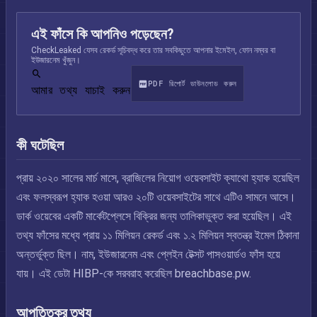
এই ফাঁসে কি আপনিও পড়েছেন?
CheckLeaked যেসব রেকর্ড সূচিবদ্ধ করে তার সবকিছুতে আপনার ইমেইল, ফোন নম্বর বা
ইউজারনেম খুঁজুন।
PDF রিপোর্ট ডাউনলোড করুন
আমার তথ্য যাচাই করুন
কী ঘটেছিল
প্রায় ২০২০ সালের মার্চ মাসে, ব্রাজিলের নিয়োগ ওয়েবসাইট ক্যাথো হ্যাক হয়েছিল
এবং ফলস্বরূপ হ্যাক হওয়া আরও ২০টি ওয়েবসাইটের সাথে এটিও সামনে আসে।
ডার্ক ওয়েবের একটি মার্কেটপ্লেসে বিক্রির জন্য তালিকাভুক্ত করা হয়েছিল। এই
তথ্য ফাঁসের মধ্যে প্রায় ১১ মিলিয়ন রেকর্ড এবং ১.২ মিলিয়ন স্বতন্ত্র ইমেল ঠিকানা
অন্তর্ভুক্ত ছিল। নাম, ইউজারনেম এবং প্লেইন টেক্সট পাসওয়ার্ডও ফাঁস হয়ে
যায়। এই ডেটা HIBP-কে সরবরাহ করেছিল breachbase.pw.
আপত্তিকর তথ্য