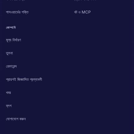
পাসওয়ার্ডের শক্তি
বট ও MCP
কোম্পানি
মূল্য নির্ধারণ
তুলনা
রেফারেন্স
প্রায়শই জিজ্ঞাসিত প্রশ্নাবলী
খবর
ব্লগ
যোগাযোগ করুন