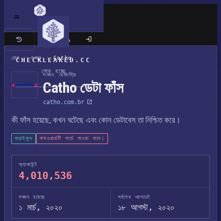
ক্লাসিক সাইট
হোম
/
লঙ্ঘন
/
Catho
CHECKLEAKED.CC
লোড হচ্ছে
লঙ্ঘন রেজিস্ট্রি
Catho ডেটা ফাঁস
catho.com.br
কী ফাঁস হয়েছে, কখন ঘটেছে এবং কোন ডেটাবেস তা নিশ্চিত করে।
যাচাইকৃত
পাসওয়ার্ডটি সার্চে পাওয়া যাবে।
অ্যাকাউন্ট
4,010,536
লঙ্ঘন হয়েছে
সর্বশেষ আপডেট
১ মার্চ, ২০২০
১৮ আগস্ট, ২০২০