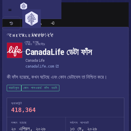
ক্লাসিক সাইট
হোম
/
লঙ্ঘন
/
CanadaLife
CHECKLEAKED.CC
লোড হচ্ছে
লঙ্ঘন রেজিস্ট্রি
CanadaLife ডেটা ফাঁস
Canada Life
canadalife.com
কী ফাঁস হয়েছে, কখন ঘটেছে এবং কোন ডেটাবেস তা নিশ্চিত করে।
যাচাইকৃত
কোন পাসওয়ার্ড ফাঁস হয়নি
অ্যাকাউন্ট
418,364
লঙ্ঘন হয়েছে
সর্বশেষ আপডেট
২০ এপ্রিল, ২০২৬
১৩ মে, ২০২৬