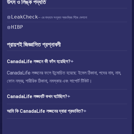
উৎস ও লিঙ্ক পদ্ধতি
LeakCheck
— এর মাধ্যমে সংযুক্ত স্বয়ংক্রিয় স্ট্রিং মেলানো
HIBP
প্রায়শই জিজ্ঞাসিত প্রশ্নাবলী
CanadaLife লঙ্ঘনে কী ফাঁস হয়েছিল?
CanadaLife লঙ্ঘনের ফলে উন্মোচিত হয়েছে: ইমেল ঠিকানা, পদের নাম, নাম,
ফোন নম্বর, শারীরিক ঠিকানা, নমস্কার এবং সাপোর্ট টিকিট।
CanadaLife লঙ্ঘনটি কখন ঘটেছিল?
আমি কি CanadaLife লঙ্ঘনের দ্বারা প্রভাবিত?