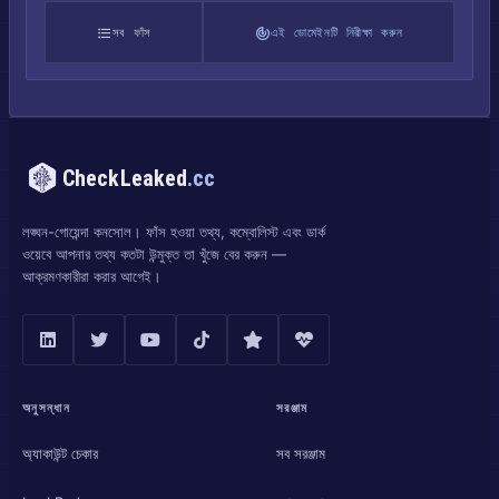
সব ফাঁস
এই ডোমেইনটি নিরীক্ষা করুন
CheckLeaked
.cc
লঙ্ঘন-গোয়েন্দা কনসোল। ফাঁস হওয়া তথ্য, কম্বোলিস্ট এবং ডার্ক
ওয়েবে আপনার তথ্য কতটা উন্মুক্ত তা খুঁজে বের করুন —
আক্রমণকারীরা করার আগেই।
অনুসন্ধান
সরঞ্জাম
অ্যাকাউন্ট চেকার
সব সরঞ্জাম