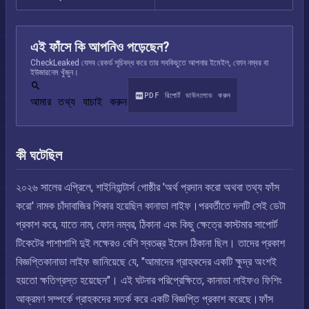
এই ফাঁসে কি আপনিও পড়েছেন?
CheckLeaked যেসব রেকর্ড সূচিবদ্ধ করে তার সবকিছুতে আপনার ইমেইল, ফোন নম্বর বা
ইউজারনেম খুঁজুন।
PDF রিপোর্ট ডাউনলোড করুন
আমার তথ্য যাচাই করুন
কী ঘটেছিল
২০২৬ সালের এপ্রিলে, শাইনিহান্টার্স গোষ্ঠীর 'অর্থ প্রদান করো অথবা তথ্য ফাঁস
করো' নামক চাঁদাবাজির শিকার হয়েছিল কানাডা লাইফ।পরবর্তীতে দলটি সেই ডেটা
প্রকাশ করে, যাতে নাম, ফোন নম্বর, ঠিকানা এবং কিছু ক্ষেত্রে কাস্টমার সাপোর্ট
টিকেটের পাশাপাশি দুই লক্ষেরও বেশি স্বতন্ত্র ইমেল ঠিকানা ছিল। তাদের প্রকাশ
বিজ্ঞপ্তিকানাডা লাইফ জানিয়েছে যে, "আমাদের গ্রাহকদের একটি ক্ষুদ্র অংশই
হয়তো ক্ষতিগ্রস্ত হয়েছেন"। এই ঘটনার পরিপ্রেক্ষিতে, কানাডা লাইফও ফিশিং
আক্রমণ সম্পর্কে গ্রাহকদের সতর্ক করে একটি বিজ্ঞপ্তি প্রকাশ করেছে।ফাঁস