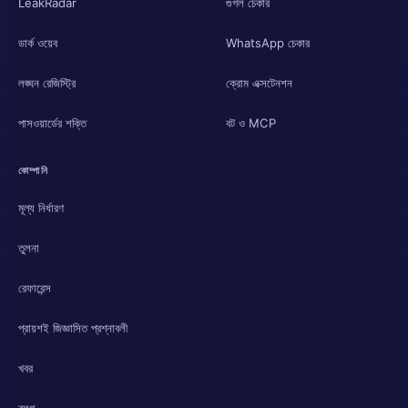
LeakRadar
গুগল চেকার
ডার্ক ওয়েব
WhatsApp চেকার
লঙ্ঘন রেজিস্ট্রি
ক্রোম এক্সটেনশন
পাসওয়ার্ডের শক্তি
বট ও MCP
কোম্পানি
মূল্য নির্ধারণ
তুলনা
রেফারেন্স
প্রায়শই জিজ্ঞাসিত প্রশ্নাবলী
খবর
ব্লগ