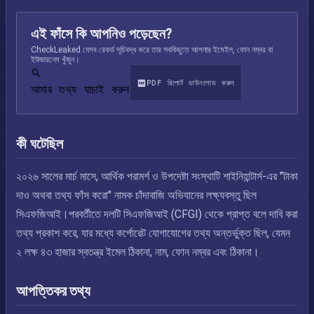
এই ফাঁসে কি আপনিও পড়েছেন?
CheckLeaked যেসব রেকর্ড সূচিবদ্ধ করে তার সবকিছুতে আপনার ইমেইল, ফোন নম্বর বা
ইউজারনেম খুঁজুন।
PDF রিপোর্ট ডাউনলোড করুন
আমার তথ্য যাচাই করুন
কী ঘটেছিল
২০২৬ সালের মার্চ মাসে, আর্থিক পরামর্শ ও উপদেষ্টা সংস্থাটি শাইনিহান্টার্স-এর "টাকা
দাও অথবা তথ্য ফাঁস করো" নামক চাঁদাবাজি অভিযানের লক্ষ্যবস্তু ছিল
সিএফজিআই।পরবর্তীতে দলটি সিএফজিআই (CFGI) থেকে প্রাপ্ত বলে দাবি করা
তথ্য প্রকাশ করে, যার মধ্যে কর্পোরেট যোগাযোগের তথ্য অন্তর্ভুক্ত ছিল, যেমন
২ লক্ষ ৪৩ হাজার স্বতন্ত্র ইমেল ঠিকানা, নাম, ফোন নম্বর এবং ঠিকানা।
আপত্তিকর তথ্য