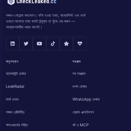
CheckLeaked
.cc
লঙ্ঘন-গোয়েন্দা কনসোল। ফাঁস হওয়া তথ্য, কম্বোলিস্ট এবং ডার্ক
ওয়েবে আপনার তথ্য কতটা উন্মুক্ত তা খুঁজে বের করুন —
আক্রমণকারীরা করার আগেই।
অনুসন্ধান
সরঞ্জাম
অ্যাকাউন্ট চেকার
সব সরঞ্জাম
LeakRadar
গুগল চেকার
ডার্ক ওয়েব
WhatsApp চেকার
লঙ্ঘন রেজিস্ট্রি
ক্রোম এক্সটেনশন
পাসওয়ার্ডের শক্তি
বট ও MCP