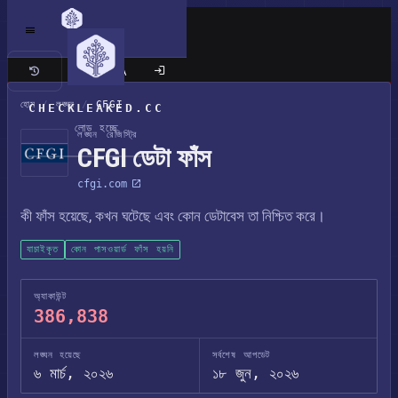
ক্লাসিক সাইট
হোম
/
লঙ্ঘন
/
CFGI
CHECKLEAKED.CC
লোড হচ্ছে
লঙ্ঘন রেজিস্ট্রি
CFGI ডেটা ফাঁস
cfgi.com
কী ফাঁস হয়েছে, কখন ঘটেছে এবং কোন ডেটাবেস তা নিশ্চিত করে।
যাচাইকৃত
কোন পাসওয়ার্ড ফাঁস হয়নি
অ্যাকাউন্ট
386,838
লঙ্ঘন হয়েছে
সর্বশেষ আপডেট
৬ মার্চ, ২০২৬
১৮ জুন, ২০২৬