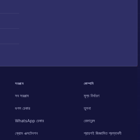
সরঞ্জাম
কোম্পানি
সব সরঞ্জাম
মূল্য নির্ধারণ
গুগল চেকার
তুলনা
WhatsApp চেকার
রেফারেন্স
ক্রোম এক্সটেনশন
প্রায়শই জিজ্ঞাসিত প্রশ্নাবলী