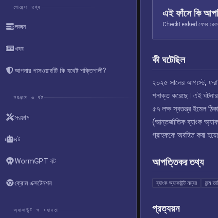
গোয়েন্দা তথ্য
এই ফাঁসে কি আপ
CheckLeaked যেসব রেকর্ড স
লঙ্ঘন
খবর
কী ঘটেছিল
আপনার পাসওয়ার্ডটি কি যথেষ্ট শক্তিশালী?
২০২৫ সালের আগস্টে, ফরাস
শনাক্ত করেছে।এই ঘটনার ফলে
সরঞ্জাম ও বট
৫৭ লক্ষ স্বতন্ত্র ইমেল ঠ
সরঞ্জাম
(আন্তর্জাতিক ব্যাংক অ্যাক
গ্রাহককে অবহিত করা হয়
বট
আপত্তিকর তথ্য
WormGPT বট
ক্রোম এক্সটেনশন
ব্যাংক অ্যাকাউন্ট নম্বর
জন্ম তা
প্রত্যয়ন
অ্যাকাউন্ট ও সহায়তা