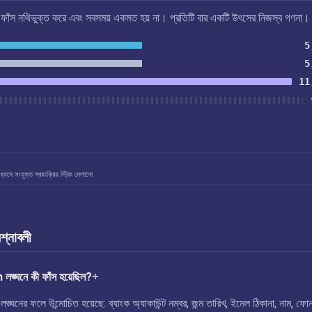
এই ফাঁস নথিভুক্ত করে এবং সবসময় একমত হয় না। প্রতিটি বার একটি উৎসের নিজস্ব গণনা।
5
5
11
যমে সংযুক্ত স্বয়ংক্রিয় স্ট্রিং মেলানো
রশ্নাবলী
ঘনে কী ফাঁস হয়েছিল?
 ফলে উন্মোচিত হয়েছে: ব্যাংক অ্যাকাউন্ট নম্বর, জন্ম তারিখ, ইমেল ঠিকানা, নাম, ফো