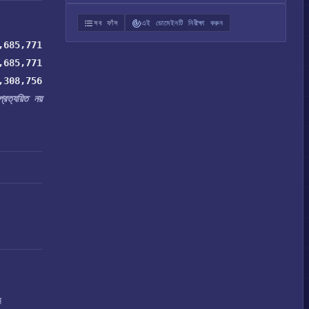
সব ফাঁস
এই ডোমেইনটি নিরীক্ষা করুন
,685,771
,685,771
,308,756
প্রত্যয়িত নয়
ন