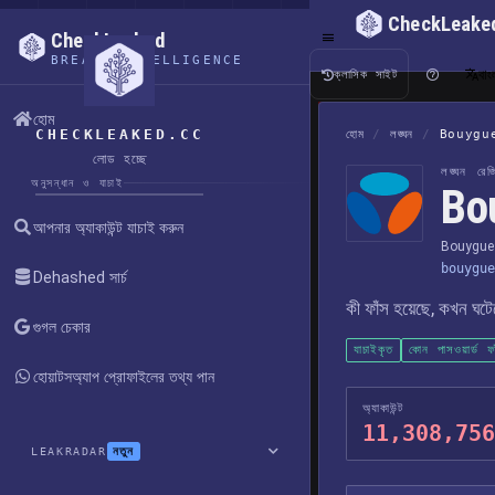
CheckLeake
CheckLeaked
BREACH INTELLIGENCE
বাং
ক্লাসিক সাইট
হোম
CHECKLEAKED.CC
হোম
/
লঙ্ঘন
/
Bouygu
লোড হচ্ছে
লঙ্ঘন রেজিস
অনুসন্ধান ও যাচাই
Bo
আপনার অ্যাকাউন্ট যাচাই করুন
Bouygue
bouygue
Dehashed সার্চ
কী ফাঁস হয়েছে, কখন ঘট
গুগল চেকার
যাচাইকৃত
কোন পাসওয়ার্ড ফ
হোয়াটসঅ্যাপ প্রোফাইলের তথ্য পান
অ্যাকাউন্ট
11,308,756
নতুন
LEAKRADAR