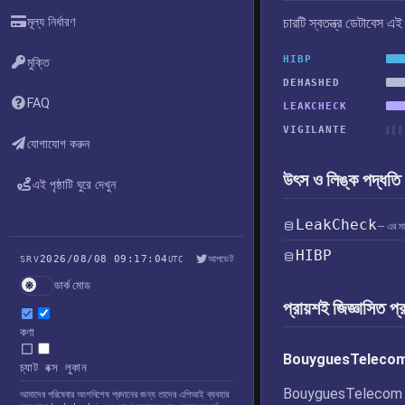
মূল্য নির্ধারণ
চারটি স্বতন্ত্র ডেটাবেস 
HIBP
মুক্তি
DEHASHED
FAQ
LEAKCHECK
VIGILANTE
যোগাযোগ করুন
উৎস ও লিঙ্ক পদ্ধতি
এই পৃষ্ঠাটি ঘুরে দেখুন
LeakCheck
— এর মাধ্
HIBP
2026/08/08 09:17:04
আপডেট
SRV
UTC
ডার্ক মোড
প্রায়শই জিজ্ঞাসিত প্
কণা
BouyguesTelecom লঙ্
চ্যাট বক্স লুকান
BouyguesTelecom লঙ্ঘনের
আমাদের পরিষেবার অংশবিশেষ প্রদানের জন্য তাদের এপিআই ব্যবহার