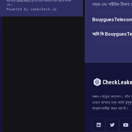
করা ছাড়া leakcheck.io-এর সাথে আমাদের আর কোনো সম্পর্ক
নম্বর এবং শারীরিক ঠিকানা
নেই।
Powered by Leakcheck.io
BouyguesTelecom লঙ
আমি কি BouyguesTelec
CheckLeak
লঙ্ঘন-গোয়েন্দা কনসোল। ফাঁস হও
ওয়েবে আপনার তথ্য কতটা উন্মুক
আক্রমণকারীরা করার আগেই।