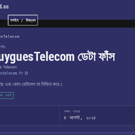
d.cc
লা
লগইন / নিবন্ধন
esTelecom
্ট্রি
uyguesTelecom ডেটা ফাঁস
s Telecom
stelecom.fr
েছে এবং কোন ডেটাবেস তা নিশ্চিত করে।
াঁস হয়নি
লঙ্ঘন হয়েছে
৪ আগস্ট, ২০২৫