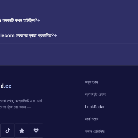
।
্ঘনটি কখন ঘটেছিল?
om লঙ্ঘনের দ্বারা প্রভাবিত?
অনুসন্ধান
ed
.cc
অ্যাকাউন্ট চেকার
য়া তথ্য, কম্বোলিস্ট এবং ডার্ক
LeakRadar
্ত তা খুঁজে বের করুন —
ডার্ক ওয়েব
লঙ্ঘন রেজিস্ট্রি