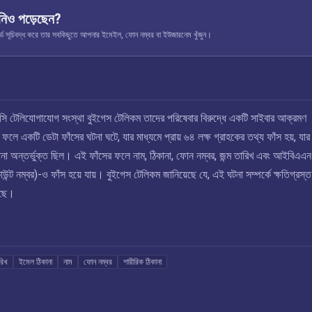
নিও পড়েছেন?
ূচিবদ্ধ করে তার সবকিছুতে আপনার ইমেইল, ফোন নম্বর বা ইউজারনেম খুঁজুন।
ি টেলিযোগাযোগ সংস্থা বুইগেস টেলিকম তাদের পরিষেবার বিরুদ্ধে একটি সাইবার আক্রমণ
 একটি ডেটা ফাঁসের ঘটনা ঘটে, যার মাধ্যমে প্রায় ৬৪ লক্ষ গ্রাহকের তথ্য ফাঁস হয়, যার
িকানা অন্তর্ভুক্ত ছিল। এই ফাঁসের ফলে নাম, ঠিকানা, ফোন নম্বর, জন্ম তারিখ এবং আইবিএএন
াউন্ট নম্বর)-ও ফাঁস হয়ে যায়। বুইগেস টেলিকম জানিয়েছে যে, এই ঘটনা সম্পর্কে ক্ষতিগ্রস
েছে।
রিখ
ইমেল ঠিকানা
নাম
ফোন নম্বর
শারীরিক ঠিকানা