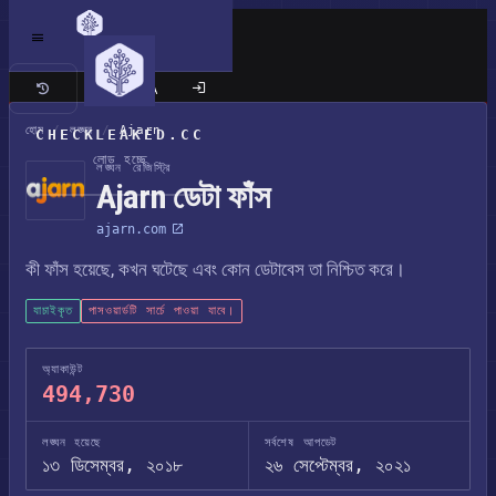
ক্লাসিক সাইট
হোম
/
লঙ্ঘন
/
Ajarn
CHECKLEAKED.CC
লোড হচ্ছে
লঙ্ঘন রেজিস্ট্রি
Ajarn ডেটা ফাঁস
ajarn.com
কী ফাঁস হয়েছে, কখন ঘটেছে এবং কোন ডেটাবেস তা নিশ্চিত করে।
যাচাইকৃত
পাসওয়ার্ডটি সার্চে পাওয়া যাবে।
অ্যাকাউন্ট
494,730
লঙ্ঘন হয়েছে
সর্বশেষ আপডেট
১৩ ডিসেম্বর, ২০১৮
২৬ সেপ্টেম্বর, ২০২১