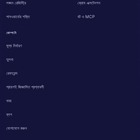
লঙ্ঘন রেজিস্ট্রি
ক্রোম এক্সটেনশন
পাসওয়ার্ডের শক্তি
বট ও MCP
কোম্পানি
মূল্য নির্ধারণ
তুলনা
রেফারেন্স
প্রায়শই জিজ্ঞাসিত প্রশ্নাবলী
খবর
ব্লগ
যোগাযোগ করুন