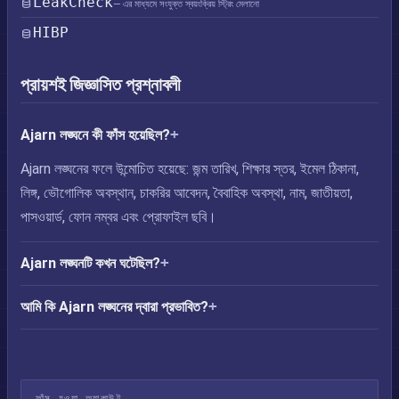
LeakCheck
— এর মাধ্যমে সংযুক্ত স্বয়ংক্রিয় স্ট্রিং মেলানো
HIBP
প্রায়শই জিজ্ঞাসিত প্রশ্নাবলী
Ajarn লঙ্ঘনে কী ফাঁস হয়েছিল?
Ajarn লঙ্ঘনের ফলে উন্মোচিত হয়েছে: জন্ম তারিখ, শিক্ষার স্তর, ইমেল ঠিকানা,
লিঙ্গ, ভৌগোলিক অবস্থান, চাকরির আবেদন, বৈবাহিক অবস্থা, নাম, জাতীয়তা,
পাসওয়ার্ড, ফোন নম্বর এবং প্রোফাইল ছবি।
Ajarn লঙ্ঘনটি কখন ঘটেছিল?
আমি কি Ajarn লঙ্ঘনের দ্বারা প্রভাবিত?
ফাঁস হওয়া অ্যাকাউন্ট