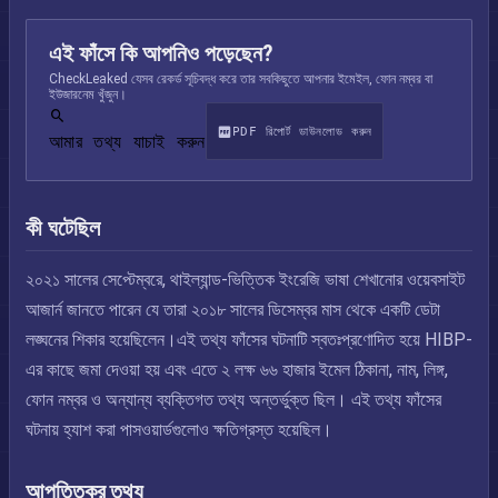
এই ফাঁসে কি আপনিও পড়েছেন?
CheckLeaked যেসব রেকর্ড সূচিবদ্ধ করে তার সবকিছুতে আপনার ইমেইল, ফোন নম্বর বা
ইউজারনেম খুঁজুন।
PDF রিপোর্ট ডাউনলোড করুন
আমার তথ্য যাচাই করুন
কী ঘটেছিল
২০২১ সালের সেপ্টেম্বরে, থাইল্যান্ড-ভিত্তিক ইংরেজি ভাষা শেখানোর ওয়েবসাইট
আজার্ন জানতে পারেন যে তারা ২০১৮ সালের ডিসেম্বর মাস থেকে একটি ডেটা
লঙ্ঘনের শিকার হয়েছিলেন।এই তথ্য ফাঁসের ঘটনাটি স্বতঃপ্রণোদিত হয়ে HIBP-
এর কাছে জমা দেওয়া হয় এবং এতে ২ লক্ষ ৬৬ হাজার ইমেল ঠিকানা, নাম, লিঙ্গ,
ফোন নম্বর ও অন্যান্য ব্যক্তিগত তথ্য অন্তর্ভুক্ত ছিল। এই তথ্য ফাঁসের
ঘটনায় হ্যাশ করা পাসওয়ার্ডগুলোও ক্ষতিগ্রস্ত হয়েছিল।
আপত্তিকর তথ্য