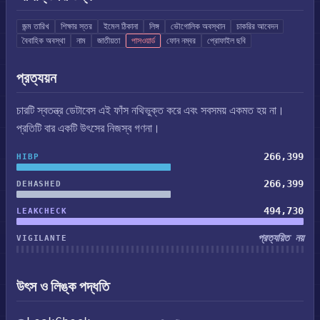
জন্ম তারিখ
শিক্ষার স্তর
ইমেল ঠিকানা
লিঙ্গ
ভৌগোলিক অবস্থান
চাকরির আবেদন
বৈবাহিক অবস্থা
নাম
জাতীয়তা
পাসওয়ার্ড
ফোন নম্বর
প্রোফাইল ছবি
প্রত্যয়ন
চারটি স্বতন্ত্র ডেটাবেস এই ফাঁস নথিভুক্ত করে এবং সবসময় একমত হয় না।
প্রতিটি বার একটি উৎসের নিজস্ব গণনা।
266,399
HIBP
266,399
DEHASHED
494,730
LEAKCHECK
প্রত্যয়িত নয়
VIGILANTE
উৎস ও লিঙ্ক পদ্ধতি