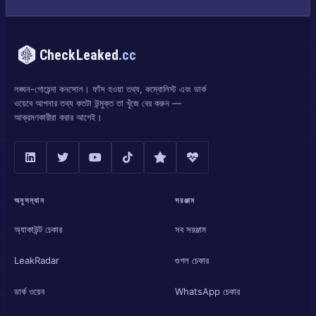
CheckLeaked
.cc
লঙ্ঘন-গোয়েন্দা কনসোল। ফাঁস হওয়া তথ্য, কম্বোলিস্ট এবং ডার্ক
ওয়েবে আপনার তথ্য কতটা উন্মুক্ত তা খুঁজে বের করুন —
আক্রমণকারীরা করার আগেই।
অনুসন্ধান
সরঞ্জাম
অ্যাকাউন্ট চেকার
সব সরঞ্জাম
LeakRadar
গুগল চেকার
ডার্ক ওয়েব
WhatsApp চেকার