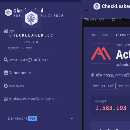
CheckLeake
CheckLeaked
BREACH INTELLIGENCE
বাং
ক্লাসিক সাইট
হোম
CHECKLEAKED.CC
হোম
/
লঙ্ঘন
/
ActMob
লোড হচ্ছে
লঙ্ঘন রেজিস
অনুসন্ধান ও যাচাই
Act
আপনার অ্যাকাউন্ট যাচাই করুন
actmobi
Dehashed সার্চ
কী ফাঁস হয়েছে, কখন ঘট
গুগল চেকার
যাচাই করা হয়নি
কোন পাসওয
হোয়াটসঅ্যাপ প্রোফাইলের তথ্য পান
অ্যাকাউন্ট
1,583,193
নতুন
LEAKRADAR