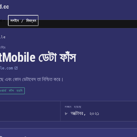
d.cc
লা
লগইন / নিবন্ধন
ile
্ট্রি
Mobile ডেটা ফাঁস
le.com
েছে এবং কোন ডেটাবেস তা নিশ্চিত করে।
়ার্ড ফাঁস হয়নি
লঙ্ঘন হয়েছে
৮ অক্টোবর, ২০২১