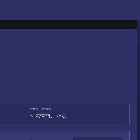
সর্বশেষ আপডেট
৯ নভেম্বর, ২০২১