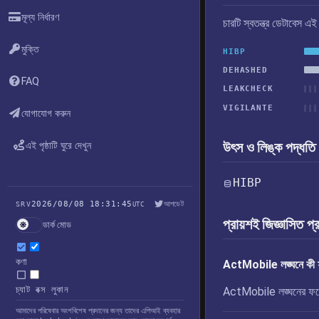
মূল্য নির্ধারণ
চারটি স্বতন্ত্র ডেটাবেস 
মুক্তি
HIBP
DEHASHED
FAQ
LEAKCHECK
VIGILANTE
যোগাযোগ করুন
উৎস ও লিঙ্ক পদ্ধতি
এই পৃষ্ঠাটি ঘুরে দেখুন
HIBP
2026/08/08 18:31:45
আপডেট
SRV
UTC
প্রায়শই জিজ্ঞাসিত প্
ডার্ক মোড
কণা
ActMobile লঙ্ঘনে কী ফ
চ্যাট বক্স লুকান
ActMobile লঙ্ঘনের ফলে 
আমাদের পরিষেবার অংশবিশেষ প্রদানের জন্য তাদের এপিআই ব্যবহার