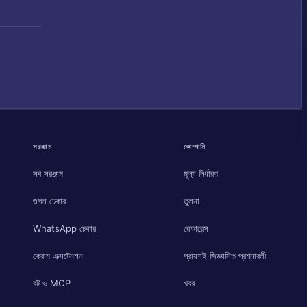
সরঞ্জাম
কোম্পানি
সব সরঞ্জাম
মূল্য নির্ধারণ
গুগল চেকার
তুলনা
WhatsApp চেকার
রেফারেন্স
ক্রোম এক্সটেনশন
প্রায়শই জিজ্ঞাসিত প্রশ্নাবলী
বট ও MCP
খবর