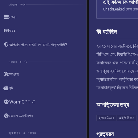
এই ফাঁসে কি আপ
গোয়েন্দা তথ্য
CheckLeaked যেসব রেকর্ড স
লঙ্ঘন
কী ঘটেছিল
খবর
আপনার পাসওয়ার্ডটি কি যথেষ্ট শক্তিশালী?
২০২১ সালের অক্টোবরে, নির
ভিপিএন এবং ফ্রিভিপিএন-এর
সরঞ্জাম ও বট
অ্যাড্রেস এবং পাসওয়ার্ড 
জনপ্রিয় হ্যাকিং ফোরামে ফ
সরঞ্জাম
অ্যাক্টমোবাইল অস্বীকার ক
'অযাচাইকৃত' হিসেবে চিহ্ন
বট
WormGPT বট
আপত্তিকর তথ্য
ক্রোম এক্সটেনশন
ইমেল ঠিকানা
আইপি ঠিকানা
প্রত্যয়ন
অ্যাকাউন্ট ও সহায়তা