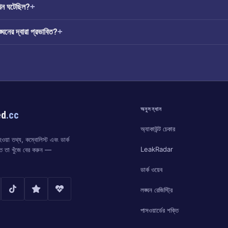
ন ঘটেছিল?
ের দ্বারা প্রভাবিত?
অনুসন্ধান
ed
.cc
অ্যাকাউন্ট চেকার
য়া তথ্য, কম্বোলিস্ট এবং ডার্ক
LeakRadar
্ত তা খুঁজে বের করুন —
ডার্ক ওয়েব
লঙ্ঘন রেজিস্ট্রি
পাসওয়ার্ডের শক্তি