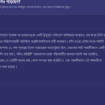
নিও পড়েছেন?
ূচিবদ্ধ করে তার সবকিছুতে আপনার ইমেইল, ফোন নম্বর বা ইউজারনেম খুঁজুন।
াপত্তা গবেষক বব ডায়াচেঙ্কো একটি উন্মুক্ত ডেটাবেস আবিষ্কার করেছেন, যার জন্য তিনি ড
 পরিচালনাকারী প্রতিষ্ঠান অ্যাক্টমোবাইলকে দায়ী করেছেন।ফাঁস হওয়া ডেটার মধ্যে আইপি
হ্যাশসহ ১৬ লক্ষ স্বতন্ত্র ইমেল অ্যাড্রেস অন্তর্ভুক্ত ছিল, যেগুলোর সবই পরবর্তীকালে একটি
াঁস হয়ে যায়। যদিও HIBP গ্রাহকদের দ্বারা পরিষেবাটির ব্যবহার যাচাই করা হয়েছিল,
রেছে যে ডেটাটি তাদের কাছ থেকে সংগ্রহ করা হয়েছিল। এবং পরবর্তীকালে এই লঙ্ঘনটিকে
িত করা হয়েছে।