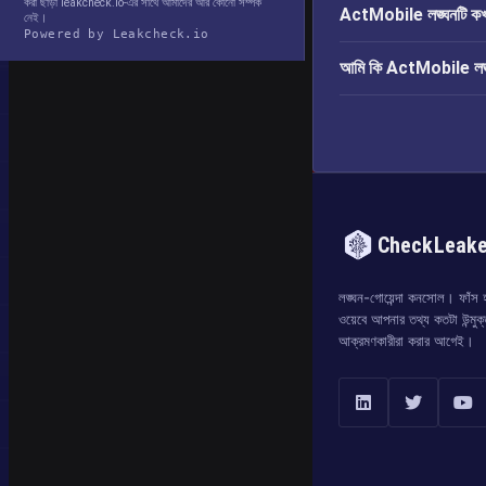
করা ছাড়া leakcheck.io-এর সাথে আমাদের আর কোনো সম্পর্ক
ActMobile লঙ্ঘনটি কখ
নেই।
Powered by Leakcheck.io
আমি কি ActMobile লঙ্ঘন
CheckLeak
লঙ্ঘন-গোয়েন্দা কনসোল। ফাঁস হও
ওয়েবে আপনার তথ্য কতটা উন্মুক
আক্রমণকারীরা করার আগেই।