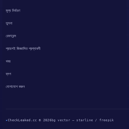
মূল্য নির্ধারণ
তুলনা
রেফারেন্স
প্রায়শই জিজ্ঞাসিত প্রশ্নাবলী
খবর
ব্লগ
যোগাযোগ করুন
▸
CheckLeaked.cc © 2026
bg vector — starline / freepik