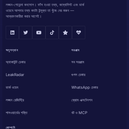
লঙ্ঘন-গোয়েন্দা কনসোল। ফাঁস হওয়া তথ্য, কম্বোলিস্ট এবং ডার্ক
ওয়েবে আপনার তথ্য কতটা উন্মুক্ত তা খুঁজে বের করুন —
আক্রমণকারীরা করার আগেই।
অনুসন্ধান
সরঞ্জাম
অ্যাকাউন্ট চেকার
সব সরঞ্জাম
LeakRadar
গুগল চেকার
ডার্ক ওয়েব
WhatsApp চেকার
লঙ্ঘন রেজিস্ট্রি
ক্রোম এক্সটেনশন
পাসওয়ার্ডের শক্তি
বট ও MCP
কোম্পানি