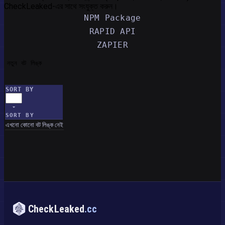
CheckLeaked-এর সাথে সংযুক্ত করুন।
NPM Package
RAPID API
ZAPIER
নতুন বট লিঙ্ক
SORT BY
SORT BY
এখনো কোনো বট লিঙ্ক নেই
CheckLeaked
.cc