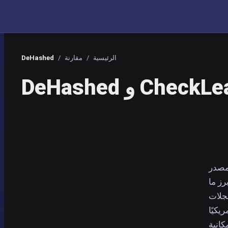
الرئيسية
/
مقارنة
/
DeHashed
لمصدر
رز ما
جلات
فوعًا يبدأ من 6.99 دولارًا أمريكيًا
 مع إمكانية