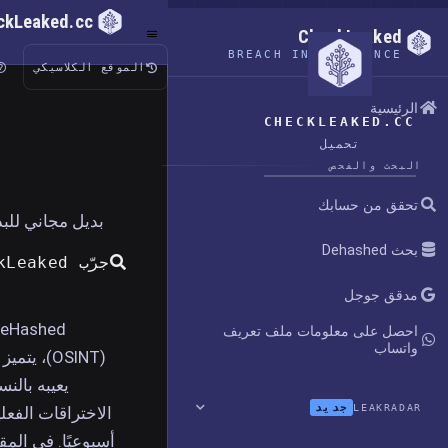
ckLeaked.cc
CheckLeaked
BREACH INTELLIGENCE
الموقع الكلاسيكي
الرئيسية
CHECKLEAKED.CC
تحميل
البحث والفحص
تحقق من حسابك
بديل مجاني للبدء لبرنامج DeHashed للبحث عن 
بحث Dehashed
جرّب CheckLeaked مجاناً
مدقق جوجل
احصل على معلومات ملف تعريف
واتساب
(OSINT)،
يعيبه بالن
جديد
LEAKRADAR