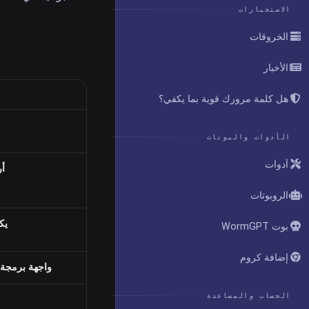
الاستخبارات
الخروقات
الأخبار
هل كلمة مرورك قوية بما يكفي؟
الأدوات والبوتات
أدوات
أ
الروبوتات
يك
بوت WormGPT
إضافة كروم
واجهة برمجة 
الحساب والمساعدة