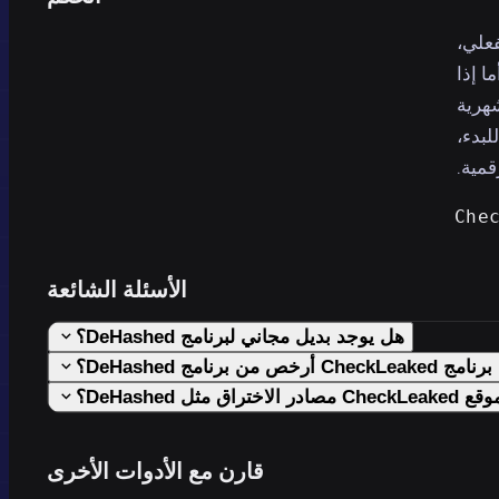
ن الفعلي،
ا إذا
شهرية
لخيار الأسهل للبدء،
قمية.
الأسئلة الشائعة
هل يوجد بديل مجاني لبرنامج DeHashed؟
CheckLea أرخص من برنامج DeHashed؟
تراق مثل DeHashed؟
قارن مع الأدوات الأخرى