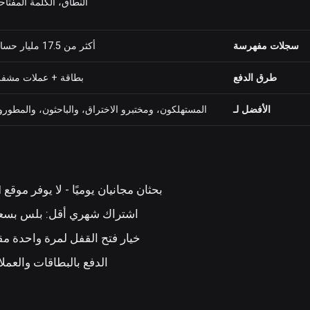
النطاق، الكلمة المفتاح
سجلات مفهرسة
أكثر من 17.5 مليار حساب
طرق الدفع
بطاقة + عملات مشفر
الأفضل لـ
المستهلكون، ومختبرو الاختراق، والباحثون، والمطور
بحثان مجانيان يوميًا - لا يوفر موقع DeHashed خدمة البحث المجاني عن السجلات على الإطلاق
اشتراك شهري أقل: بلس بسعر 12 دولارًا شهريًا مقابل 21.99 دولارًا شهريًا من ed
خيار فتح القفل لمرة واحدة مقابل 9 دولارات - لا يلزم الاشتراك للكشف عن كل
الدفع بالبطاقات والعمل