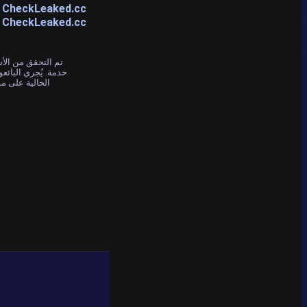
CheckLeaked.cc مقابل Have I Been Pwned
CheckLeaked.cc مقابل Intelligence X
خدمة. يُجري البائع
الحالية على م