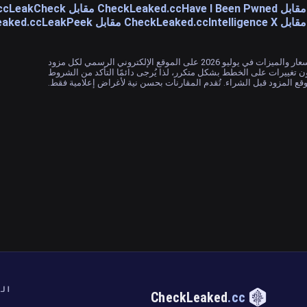
CheckLeaked.cc مقابل LeakCheck
d.cc
CheckLeaked.cc مقابل LeakPeek
CheckLeaked.cc 
تم التحقق من الأسعار والميزات في يوليو 2026 على الموقع الإلكتروني الرسمي لكل مزود
ون تغييرات على الخطط بشكل متكرر، لذا يُرجى دائمًا التأكد من الشروط
وقع المزود قبل الشراء. تُقدم المقارنات بحسن نية لأغراض إعلامية فقط.
الب
CheckLeaked
.cc