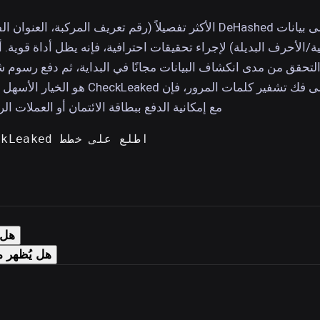
إذا كنت بحاجة إلى بيانات DeHashed الأكثر تفصيلاً (رقم تعريف المركبة، العنوا
ة/الأحرف البديلة) لإجراء تحقيقات احترافية، فإنه يظل أداة قوية. أم
تحقق من مدى انكشاف البيانات مجانًا في البداية، ثم دفع رسوم 
أقل عند الحاجة إلى فك تشفير كلمات المرور، فإن CheckLeaked هو ا
مع إمكانية الدفع ببطاقة الائتمان أو العملات الر
اطلع على خطط CheckLeaked
هل برنامج ked
هل يُظهر موقع CheckLeaked مصادر الاخ