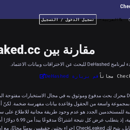
Che
العربية
تسجيل الدخول / التسجيل
مقارنة بين CheckLeaked.cc و DeHashed
الاختراقات وبيانات الاعتماد.
قم بزيارة DeHashed
DeHashed محرك بحث مدفوع وموثوق به في مجال الاستخبارات مفتوحة ا
 يتميز بمجموعة واسعة من الحقول وقاعدة بيانات مفهرسة ضخمة. لكنّ أب
سبة للمستخدمين الجدد هو عدم وجود طريقة مجانية للاطلاع على س
الاختراقات الفعلية، إذ يتطلب عرض كل نتيجة اشتراكًا مد
أسبوعيًا. في المقابل، يتيح لك CheckLeaked إجراء بحثين حقيقيين يوميًا مجانًا،