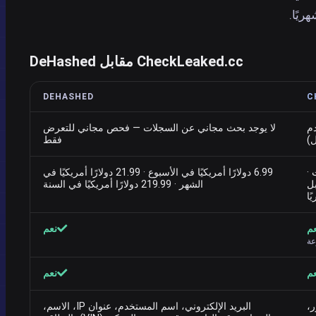
CheckLeaked.cc مقابل DeHashed
DEHASHED
C
دم
لا يوجد بحث مجاني عن السجلات — فحص مجاني للتعرض
ل)
فقط
 دولارات ·
6.99 دولارًا أمريكيًا في الأسبوع · 21.99 دولارًا أمريكيًا في
ابل
الشهر · 219.99 دولارًا أمريكيًا في السنة
م
نعم
عة
م
نعم
ر،
البريد الإلكتروني، اسم المستخدم، عنوان IP، الاسم،