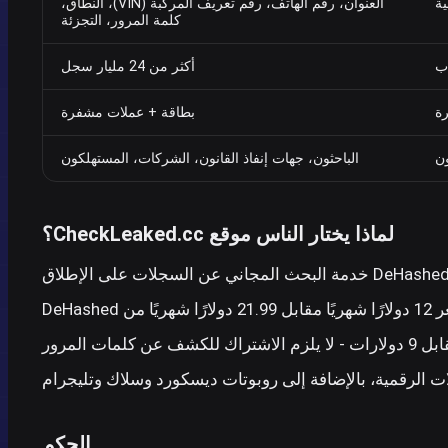
ية
العنوان، رقم الهاتف، رقم تعريف المركبة (VIN)، النطاق،
كلمة المرور، التجزئة
أكثر من 24 مليار سجل
ة
بطاقة + عملات مشفرة
ون
الباحثون، جهات إنفاذ القانون، الشركات، المستهلكون
لماذا يختار الناس موقع CheckLeaked.cc؟
DeHash
مات المرور
ات الرقمية، بالإضافة إلى روبوتات ديسكورد وسلاك وتليجرام
الحكم