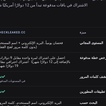
الاشتراك في باقات مدفوعة تبدأ من 12 دولارًا أمريكيًا شهريًا.
ميزة
HECKLEAKED.CC
المستوى المجاني
فحصان يومياً، البريد الإلكتروني + اسم المستخ
(بدون كلمة مرور لفتح القف
رخص خطة مدفوعة
احصل على اشتراك لمرة واحدة مقابل 9
بالإضافة إلى 12 دولارًا شهريًا · اشتراك احترافي مق
19 دولارًا شهريًا
شف كلمات المرور
نع
في المستويات المدفو
تطبيقات المطورين
نع
البحث حسب
البريد الإلكتروني، اسم المستخدم، كلمة المرو