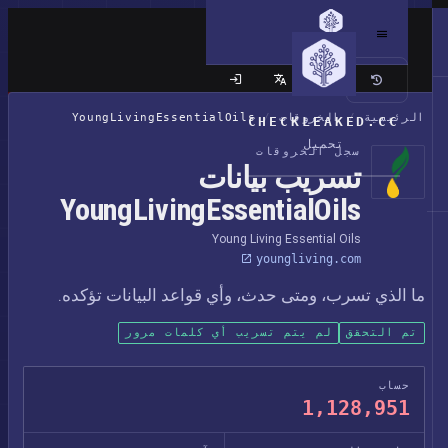
الموقع الكلاسيكي
الرئيسية
/
الخروقات
/
YoungLivingEssentialOils
CHECKLEAKED.CC
تحميل
سجل الخروقات
تسريب بيانات
YoungLivingEssentialOils
Young Living Essential Oils
youngliving.com
ما الذي تسرب، ومتى حدث، وأي قواعد البيانات تؤكده.
تم التحقق
لم يتم تسريب أي كلمات مرور
حساب
1,128,951