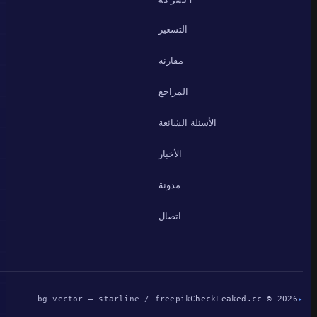
الشركة
التسعير
مقارنة
المراجع
الأسئلة الشائعة
الأخبار
مدونة
اتصال
bg vector — starline / freepik
CheckLeaked.cc © 2026
▸