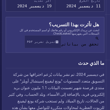
تاريخ الخرق
آخر تحديث
11 ديسمبر 2024
19 ديسمبر 2024
هل تأثرت بهذا التسريب؟
ابحث عن بريدك الإلكتروني أو رقم هاتفك أو اسم المستخدم في كل
السجلات التي يفهرسها CheckLeaked.
تنزيل تقرير PDF
تحقق من بياناتي
ما الذي حدث
في ديسمبر 2024، تم نشر بيانات يُزعم اختراقها من شركة
التسويق متعدد المستويات "يونغ ليفينغ إسينشال أويلز" على
منتدى قرصنة شهير.تضمنت البيانات 1.1 مليون عنوان بريد
إلكتروني فريد، بالإضافة إلى الأسماء، وبلد الحساب، وفي كثير
من الحالات، تاريخ الميلاد. ولم تستجب شركة يونغ ليفينغ
للزيوت العطرية لمحاولات متكررة للتواصل معها بشأن هذه