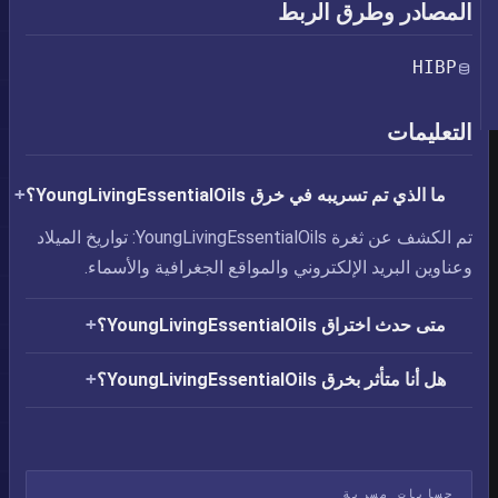
المصادر وطرق الربط
HIBP
التعليمات
ما الذي تم تسريبه في خرق YoungLivingEssentialOils؟
تم الكشف عن ثغرة YoungLivingEssentialOils: تواريخ الميلاد
وعناوين البريد الإلكتروني والمواقع الجغرافية والأسماء.
متى حدث اختراق YoungLivingEssentialOils؟
هل أنا متأثر بخرق YoungLivingEssentialOils؟
حسابات مسربة