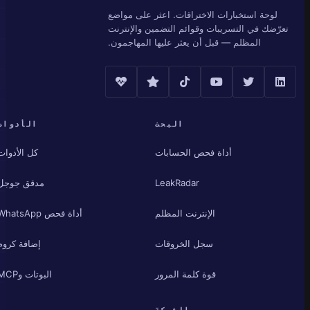
لوحة استخبارات الاختراقات. اعثر على مواضع
تعرّضك في التسريبات وقوائم التضمين والإنترنت
المظلم — قبل أن يعثر عليها المهاجمون.
البحث
الأدوات
أداة فحص الحسابات
كل الأدوات
LeakRadar
مدقق جوجل
الإنترنت المظلم
أداة فحص WhatsApp
سجل الخروقات
إضافة كروم
قوة كلمة المرور
البوتات وMCP