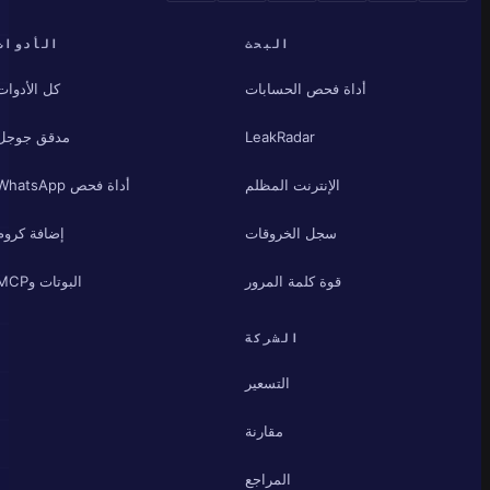
البحث
الأدوات
أداة فحص الحسابات
كل الأدوات
LeakRadar
مدقق جوجل
الإنترنت المظلم
أداة فحص WhatsApp
سجل الخروقات
إضافة كروم
قوة كلمة المرور
البوتات وMCP
الشركة
التسعير
مقارنة
المراجع