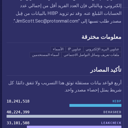
إلكتروني، وبالتالي فإن العدد الفريد أقل من إجمالي عدد
الحسابات المُبلغ عنه. وقد تم تزويد HIBP بالبيانات من قِبل
مصدر طلب نسبها إلى "
JimScott.Sec@protonmail.com
".
معلومات مخترقة
عناوين البريد الإلكتروني
عناوين IP
الأسماء
ملفات تعريف وسائل التواصل الاجتماعي
أسماء المستخدمين
تأكيد المصادر
أربع قواعد بيانات مستقلة توثق هذا التسريب ولا تتفق دائمًا. كل
شريط يمثل إحصاء مصدر واحد.
18,241,518
HIBP
40,224,399
DEHASHED
33,101,508
LEAKCHECK