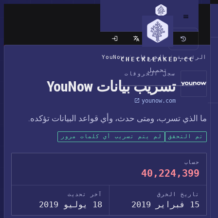
الموقع الكلاسيكي
الرئيسية
/
الخروقات
/
YouNow
CHECKLEAKED.CC
تحميل
سجل الخروقات
تسريب بيانات YouNow
younow.com
ما الذي تسرب، ومتى حدث، وأي قواعد البيانات تؤكده.
تم التحقق
لم يتم تسريب أي كلمات مرور
حساب
40,224,399
تاريخ الخرق
آخر تحديث
15 فبراير 2019
18 يوليو 2019