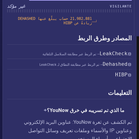
غير مؤكد
VIGILANTE
21,982,881 حساب يبلّغ عنها DEHASHED
زيادةً عن HIBP
المصادر وطرق الربط
LeakCheck
— تم الربط عبر مطابقة السلاسل التلقائية
Dehashed
— تم الربط عبر مطابقة النطاق لـ LeakCheck
HIBP
التعليمات
ما الذي تم تسريبه في خرق YouNow؟
تم الكشف عن ثغرة YouNow: عناوين البريد الإلكتروني
وعناوين IP والأسماء وملفات تعريف وسائل التواصل
الاجتماعي وأسماء المستخدمين.