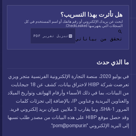
هل تأثرت بهذا التسريب؟
ابحث عن بريدك الإلكتروني أو رقم هاتفك أو اسم المستخدم في كل
السجلات التي يفهرسها CheckLeaked.
تنزيل تقرير PDF
تحقق من بياناتي
ما الذي حدث
في يوليو 2020، منصة التجارة الإلكترونية الفرنسية متجر ويزي
تعرضت شركة HIBP لاختراق بيانات، كشف عن 18 جيجابايت
من البيانات، بما في ذلك الأسماء وأرقام الهواتف وتواريخ الميلاد
والعناوين البريدية وعناوين IP، بالإضافة إلى تجزئات كلمات
المرور SHA-1، وما يقارب 3 ملايين عنوان بريد إلكتروني فريد.
وقد حصل موقع HIBP على هذه البيانات من مصدر طلب نسبها
إلى البريد الإلكتروني "
pom@pompur.in
".