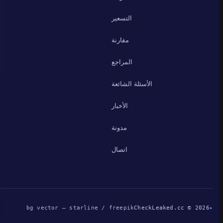
التسعير
مقارنة
المراجع
الأسئلة الشائعة
الأخبار
مدونة
اتصال
bg vector — starline / freepik
CheckLeaked.cc © 2026
▸