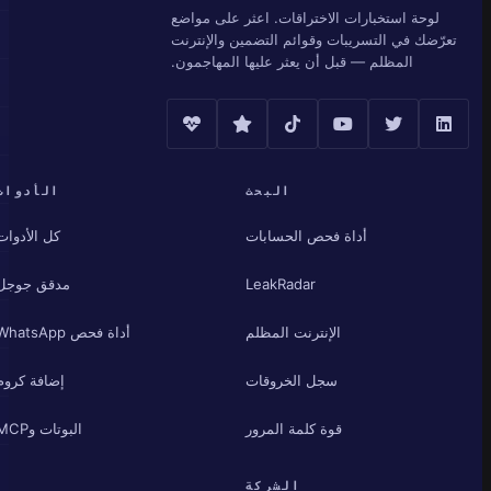
لوحة استخبارات الاختراقات. اعثر على مواضع
تعرّضك في التسريبات وقوائم التضمين والإنترنت
المظلم — قبل أن يعثر عليها المهاجمون.
البحث
الأدوات
أداة فحص الحسابات
كل الأدوات
LeakRadar
مدقق جوجل
الإنترنت المظلم
أداة فحص WhatsApp
سجل الخروقات
إضافة كروم
قوة كلمة المرور
البوتات وMCP
الشركة