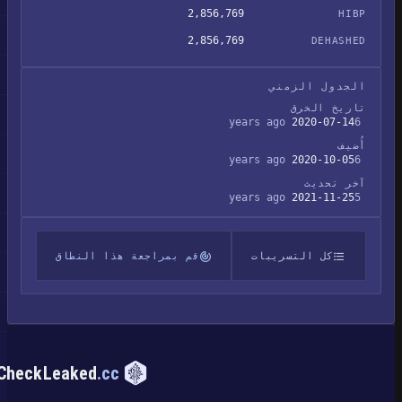
2,856,769
HIBP
2,856,769
DEHASHED
الجدول الزمني
تاريخ الخرق
2020-07-14
6 years ago
أُضيف
2020-10-05
6 years ago
آخر تحديث
2021-11-25
5 years ago
كل التسريبات
قم بمراجعة هذا النطاق
CheckLeaked
.cc