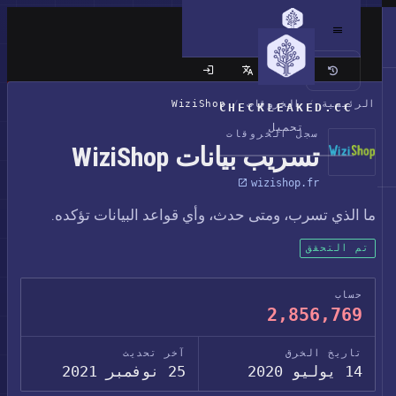
الموقع الكلاسيكي
الرئيسية
/
الخروقات
/
WiziShop
CHECKLEAKED.CC
تحميل
سجل الخروقات
تسريب بيانات WiziShop
wizishop.fr
ما الذي تسرب، ومتى حدث، وأي قواعد البيانات تؤكده.
تم التحقق
حساب
2,856,769
تاريخ الخرق
آخر تحديث
14 يوليو 2020
25 نوفمبر 2021