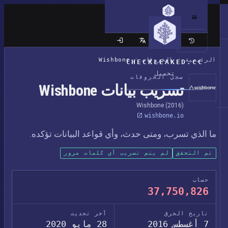
الموقع الكلاسيكي
الرئيسية
/
الخروقات
/
Wishbone
CHECKLEAKED.CC
تحميل
سجل الخروقات
تسريب بيانات Wishbone
Wishbone (2016)
wishbone.io
ما الذي تسرب، ومتى حدث، وأي قواعد البيانات تؤكده.
تم التحقق
لم يتم تسريب أي كلمات مرور
حساب
37,750,826
تاريخ الخرق
آخر تحديث
7 أغسطس 2016
28 مايو 2020