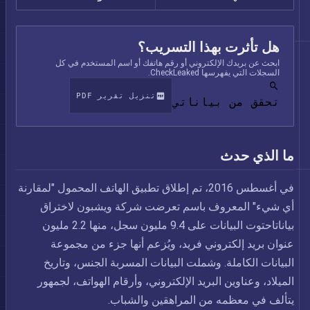
هل تأثرت بهذا التسريب؟
ابحث عن بريدك الإلكتروني أو رقم هاتفك أو اسم المستخدم في كل
السجلات التي يفهرسها CheckLeaked.
تنزيل تقرير PDF
تحقق من بياناتي
ما الذي حدث
في أغسطس 2016، تم إطلاق تطبيق الهاتف المحمول "لمقارنة
أي شيء" المعروف باسم تعرضت شركة ويشبون لاختراق
بياناتاحتوت البيانات على 9.4 مليون سجل، منها 2.2 مليون
عنوان بريد إلكتروني فريد، ويُزعم أنها جزء من مجموعة
البيانات الكاملة. وشملت البيانات المسربة الجنس، وتاريخ
الميلاد، وعناوين البريد الإلكتروني، وأرقام الهواتف، لجمهور
يتألف في معظمه من المراهقين والشباب.