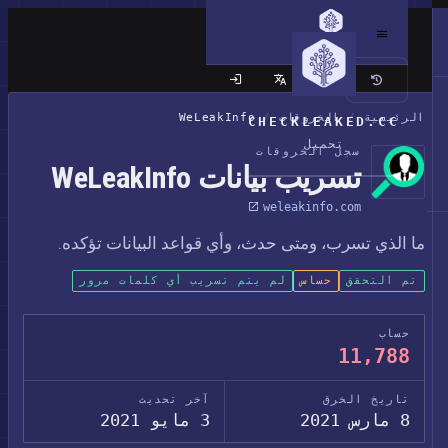
الموقع الكلاسيكي
الرئيسية
/
الخروقات
/
WeLeakInfo
CHECKLEAKED.CC
تحميل
سجل الخروقات
تسريب بيانات WeLeakInfo
weleakinfo.com
ما الذي تسرب، ومتى حدث، وأي قواعد البيانات تؤكده.
تم التحقق
حساس
لم يتم تسريب أي كلمات مرور
حساب
11,788
تاريخ الخرق
آخر تحديث
8 مارس 2021
3 مايو 2021