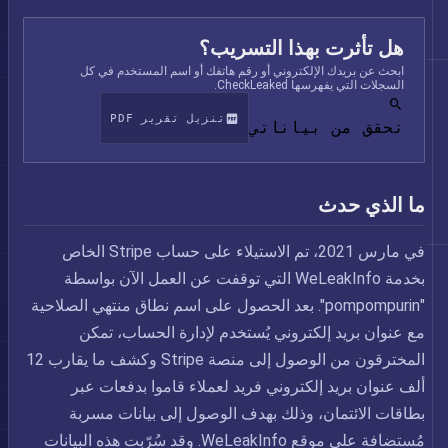
هل تأثرت بهذا التسريب؟
ابحث عن بريدك الإلكتروني أو رقم هاتفك أو اسم المستخدم في كل
السجلات التي يفهرسها CheckLeaked.
تنزيل تقرير PDF
تحقق من بياناتي
ما الذي حدث
في مارس 2021، تم الاستيلاء على حساب Stripe الخاص
بخدمة WeLeakInfo التي توقفت عن العمل الآن بواسطة
"pompompurin". بعد الحصول على اسم نطاق منتهي الصلاحية
مع عنوان بريد إلكتروني يُستخدم لإدارة الحساب، تمكن
المخترقون من الوصول إلى منصة Stripe وكشف ما يقارب 12
ألف عنوان بريد إلكتروني فريد لعملاء قاموا بدفعات عبر
بطاقات الائتمان، وذلك بهدف الوصول إلى بيانات مسربة
مُستضافة على موقع WeLeakInfo. وقد سُرّبت هذه البيانات