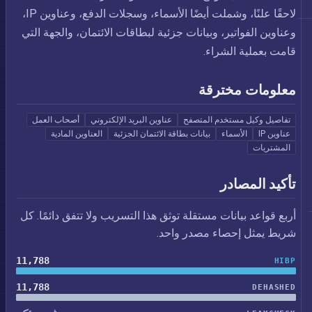
لاحقًا علنًا، وشملت أيضًا الأسماء، وسجلات الدفع، وعناوين IP،
وعناوين الفواتير، وبيانات جزئية لبطاقات الائتمان، والجهة التي
قامت بعملية الشراء.
معلومات مخترقة
تفاصيل وكيل مستخدم المتصفح
عناوين البريد الإلكتروني
أصحاب العمل
عناوين IP
الأسماء
بيانات بطاقة الائتمان الجزئية
العناوين المادية
المشتريات
تأكيد المصادر
أربع قواعد بيانات مستقلة توثق هذا التسريب ولا تتفق دائمًا. كل
شريط يمثل إحصاء مصدر واحد.
11,788
HIBP
11,788
DEHASHED