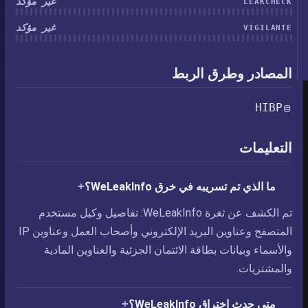
غير مؤكد
LEAKCHECK
غير مؤكد
VIGILANTE
المصادر وطرق الربط
HIBP
التعليمات
ما الذي تم تسريبه في خرق WeLeakInfo؟
تم الكشف عن ثغرة WeLeakInfo: تفاصيل وكيل مستخدم
المتصفح وعناوين البريد الإلكتروني وأصحاب العمل وعناوين IP
والأسماء وبيانات بطاقة الائتمان الجزئية والعناوين المادية
والمشتريات.
متى حدث اختراق WeLeakInfo؟