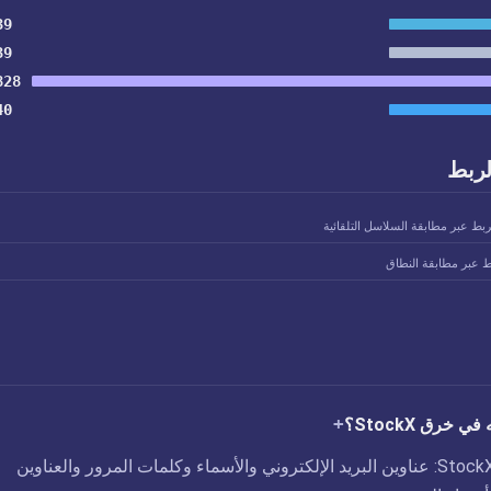
39
39
828
40
لربط
ربط عبر مطابقة السلاسل التلقائية
ط عبر مطابقة النطاق
 خرق StockX؟
تم الكشف عن ثغرة StockX: عناوين البريد الإلكتروني والأسماء وكلمات المرور والعناوين