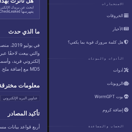
هل تأثرت بهذا
الاستخبارات
ابحث عن بريدك الإلكتر
يفهرسها CheckLeaked.
الخروقات
الأخبار
ما الذي حدث
هل كلمة مرورك قوية بما يكفي؟
الأدوات والبوتات
إلكتروني فريد، وأسم
MD5 مع إضافة ملح. وقد تم تزويد HIBP بهذه البيانات من قِبل dehashed.com.
أدوات
الروبوتات
معلومات مخترقة
بوت WormGPT
عناوين البريد الإلكتروني
إضافة كروم
تأكيد المصادر
أربع قواعد بيانات مس
الحساب والمساعدة