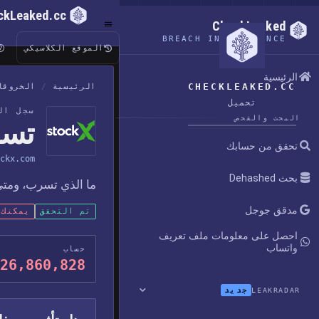
ckLeaked.cc
CheckLeaked
BREACH INTELLIGENCE
الموقع الكلاسيكي
الرئيسية
CHECKLEAKED.CC
الرئيسية
/
الخروقا
تحميل
سجل ال
البحث والفحص
تسري
تحقق من حسابك
ckx.com
بحث Dehashed
ما الذي تسرب، ومتى 
مدقق جوجل
تم التحقق
يمكنك 
احصل على معلومات ملف تعريف
واتساب
حساب
26,860,828
جديد
LEAKRADAR