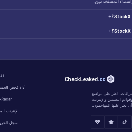
وأسماء المستخدمين.
؟
الب
CheckLeaked
.cc
أداة فحص الحسا
تراقات. اعثر على مواضع
kRadar
وائم التضمين والإنترنت
 يعثر عليها المهاجمون.
الإنترنت ال
سجل الخرو