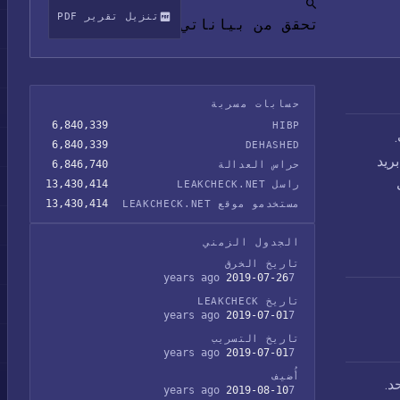
تنزيل تقرير PDF
تحقق من بياناتي
حسابات مسربة
6,840,339
HIBP
انات.
6,840,339
DEHASHED
6.8 مليون عنوان بريد
6,846,740
حراس العدالة
13,430,414
راسل LEAKCHECK.NET
13,430,414
مستخدمو موقع LEAKCHECK.NET
الجدول الزمني
تاريخ الخرق
2019-07-26
7 years ago
تاريخ LEAKCHECK
2019-07-01
7 years ago
تاريخ التسريب
2019-07-01
7 years ago
أُضيف
د.
2019-08-10
7 years ago