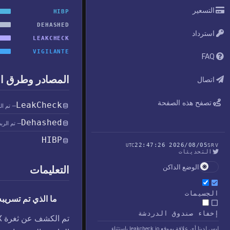
التسعير
HIBP
DEHASHED
استرداد
LEAKCHECK
VIGILANTE
FAQ
المصادر وطرق ا
اتصال
تصفح هذه الصفحة
LeakCheck
— تم ال
Dehashed
— تم الرب
HIBP
2026/08/05 22:47:26
UTC
SRV
التحديثات
الوضع الداكن
التعليمات
الجسيمات
ما الذي تم تسريبه في
إخفاء صندوق الدردشة
ليس لدينا أي علاقة بموقع leakcheck.io باستثناء