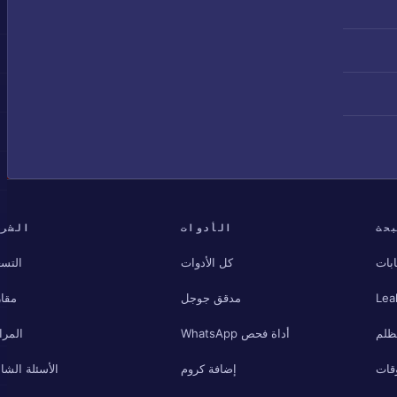
حث
الأدوات
الشرك
بات
كل الأدوات
التسع
Lea
مدقق جوجل
مقار
مظلم
أداة فحص WhatsApp
المرا
قات
إضافة كروم
الأسئلة الشائ