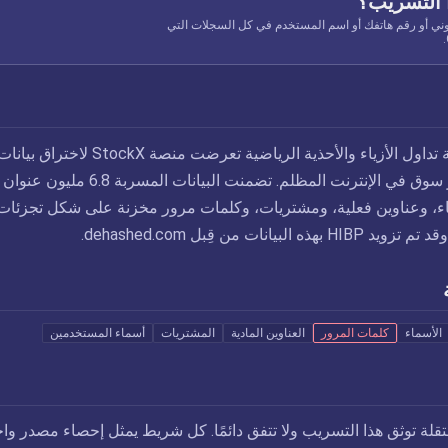
 التسريب؟
وني أو رقم هاتفك أو اسم المستخدم في كل السجلات التي
في يوليو 2019، منصة تداول الأزياء والأحذية الرياضية تعرضت منصة StockX لاختراق بي
والتي بيعت لاحقًا عبر سوق في الإنترنت المظلم. تضمنت البيانات المسربة 
اء، وعناوين فعلية، ومشتريات، وكلمات مرور مخزنة على شكل تجزئات
الأسماء
كلمات المرور
العناوين المادية
المشتريات
أسماء المستخدمين
تقلة توثق هذا التسريب ولا تتفق دائمًا. كل شريط يمثل إحصاء مصدر واح