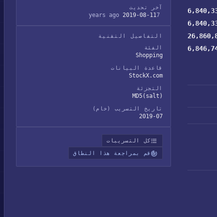
آخر تحديث
6,840,3
2019-08-11
7 years ago
6,840,3
26,860,
التفاصيل التقنية
6,846,7
الفئة
Shopping
قاعدة البيانات
StockX.com
التجزئة
MD5(salt)
تاريخ التسريب (خام)
2019-07
كل التسريبات
قم بمراجعة هذا النطاق